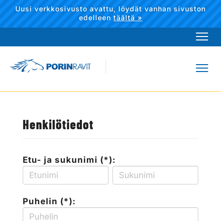
Uusi verkkosivusto avattu, löydät vanhan sivuston
edelleen
täältä »
Navi
Navi
Henkilötiedot
Etu- ja sukunimi (*):
Puhelin (*):