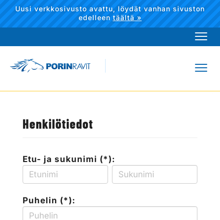
Uusi verkkosivusto avattu, löydät vanhan sivuston
edelleen
täältä »
Navi
Navi
Henkilötiedot
Etu- ja sukunimi (*):
Puhelin (*):