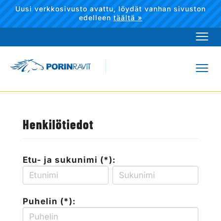
Uusi verkkosivusto avattu, löydät vanhan sivuston
edelleen
täältä »
Navi
Navi
Henkilötiedot
Etu- ja sukunimi (*):
Puhelin (*):