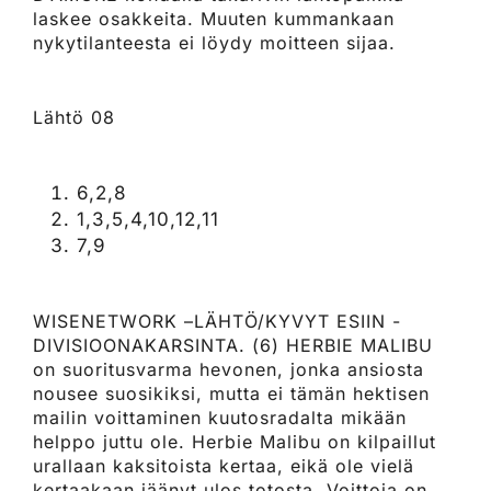
laskee osakkeita. Muuten kummankaan
nykytilanteesta ei löydy moitteen sijaa.
Lähtö 08
6,2,8
1,3,5,4,10,12,11
7,9
WISENETWORK –LÄHTÖ/KYVYT ESIIN -
DIVISIOONAKARSINTA. (6) HERBIE MALIBU
on suoritusvarma hevonen, jonka ansiosta
nousee suosikiksi, mutta ei tämän hektisen
mailin voittaminen kuutosradalta mikään
helppo juttu ole. Herbie Malibu on kilpaillut
urallaan kaksitoista kertaa, eikä ole vielä
kertaakaan jäänyt ulos totosta. Voittoja on