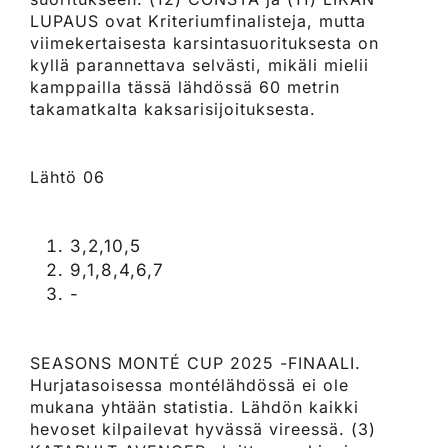
LUPAUS ovat Kriteriumfinalisteja, mutta
viimekertaisesta karsintasuorituksesta on
kyllä parannettava selvästi, mikäli mielii
kamppailla tässä lähdössä 60 metrin
takamatkalta kaksarisijoituksesta.
Lähtö 06
3,2,10,5
9,1,8,4,6,7
-
SEASONS MONTÉ CUP 2025 -FINAALI.
Hurjatasoisessa montélähdössä ei ole
mukana yhtään statistia. Lähdön kaikki
hevoset kilpailevat hyvässä vireessä. (3)