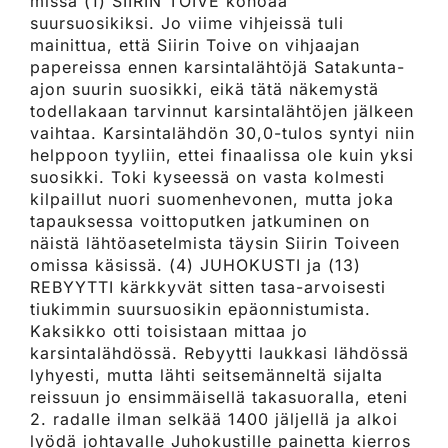
missä (1) SIIRIN TOIVE kohoaa
suursuosikiksi. Jo viime vihjeissä tuli
mainittua, että Siirin Toive on vihjaajan
papereissa ennen karsintalähtöjä Satakunta-
ajon suurin suosikki, eikä tätä näkemystä
todellakaan tarvinnut karsintalähtöjen jälkeen
vaihtaa. Karsintalähdön 30,0-tulos syntyi niin
helppoon tyyliin, ettei finaalissa ole kuin yksi
suosikki. Toki kyseessä on vasta kolmesti
kilpaillut nuori suomenhevonen, mutta joka
tapauksessa voittoputken jatkuminen on
näistä lähtöasetelmista täysin Siirin Toiveen
omissa käsissä. (4) JUHOKUSTI ja (13)
REBYYTTI kärkkyvät sitten tasa-arvoisesti
tiukimmin suursuosikin epäonnistumista.
Kaksikko otti toisistaan mittaa jo
karsintalähdössä. Rebyytti laukkasi lähdössä
lyhyesti, mutta lähti seitsemänneltä sijalta
reissuun jo ensimmäisellä takasuoralla, eteni
2. radalle ilman selkää 1400 jäljellä ja alkoi
lyödä johtavalle Juhokustille painetta kierros