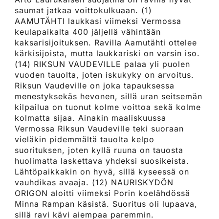
saumat jatkaa voittokulkuaan. (1)
AAMUTÄHTI laukkasi viimeksi Vermossa
keulapaikalta 400 jäljellä vähintään
kaksarisijoituksen. Ravilla Aamutähti ottelee
kärkisijoista, mutta laukkariski on varsin iso.
(14) RIKSUN VAUDEVILLE palaa yli puolen
vuoden tauolta, joten iskukyky on arvoitus.
Riksun Vaudeville on joka tapauksessa
menestyksekäs hevonen, sillä uran seitsemän
kilpailua on tuonut kolme voittoa sekä kolme
kolmatta sijaa. Ainakin maaliskuussa
Vermossa Riksun Vaudeville teki suoraan
vieläkin pidemmältä tauolta kelpo
suorituksen, joten kyllä ruuna on tauosta
huolimatta laskettava yhdeksi suosikeista.
Lähtöpaikkakin on hyvä, sillä kyseessä on
vauhdikas avaaja. (12) NAURISKYDÖN
ORIGON aloitti viimeksi Porin koelähdössä
Minna Rampan käsistä. Suoritus oli lupaava,
sillä ravi kävi aiempaa paremmin.