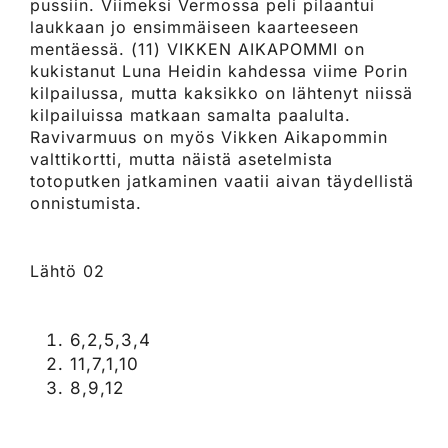
pussiin. Viimeksi Vermossa peli pilaantui
laukkaan jo ensimmäiseen kaarteeseen
mentäessä. (11) VIKKEN AIKAPOMMI on
kukistanut Luna Heidin kahdessa viime Porin
kilpailussa, mutta kaksikko on lähtenyt niissä
kilpailuissa matkaan samalta paalulta.
Ravivarmuus on myös Vikken Aikapommin
valttikortti, mutta näistä asetelmista
totoputken jatkaminen vaatii aivan täydellistä
onnistumista.
Lähtö 02
6,2,5,3,4
11,7,1,10
8,9,12