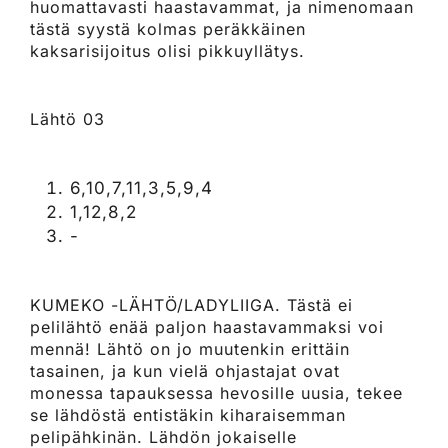
huomattavasti haastavammat, ja nimenomaan
tästä syystä kolmas peräkkäinen
kaksarisijoitus olisi pikkuyllätys.
Lähtö 03
6,10,7,11,3,5,9,4
1,12,8,2
-
KUMEKO -LÄHTÖ/LADYLIIGA. Tästä ei
pelilähtö enää paljon haastavammaksi voi
mennä! Lähtö on jo muutenkin erittäin
tasainen, ja kun vielä ohjastajat ovat
monessa tapauksessa hevosille uusia, tekee
se lähdöstä entistäkin kiharaisemman
pelipähkinän. Lähdön jokaiselle