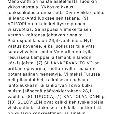
Meno-Antti on näistä asetelmista suosikin
ykköshaastaja. Ykkösveikkaus
juoksunkulusta on se, että Oiva Veikko johtaa
ja Meno-Antti juoksee sen takana. (9)
VOLVORI on oikein kehityskelpoinen
viisivuotias. Se nappasi viimekertaisen
Vermon voittonsa johtavan rinnalta.
Päätöspuolikas oli 26,4-vauhtinen. Nyt
vastus kovenee, eikä juoksusta tule yhtä
suoraviivaista, mutta Volvorilla on kyllä
resursseja kamppailla tämänkin lähdön
kärkisijoista. (7) SILLANKORVAN TOIVO on
erittäin epävarma, mutta ravilla ruuna on
potentiaalinen menestyjä. Viimeksi Turussa
peli pilaantui heti ratkaisevan pahaan
lähtölaukkaan. Sillankorvan Toivo kulki
muista jääneenä päätöskierroksen 28,1-
vauhtia. (8) TUUCCA, (1) KANTOLAN ONNI ja
(10) SULOVILÉN ovat kaikki kehityskelpoisia
viisivuotiaita. Jokaisen kohdalla laukkariski
on kylläkin konkreettinen, ja ainakin