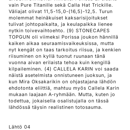
vain Pure Titanille sekä Calla Hat Trickille.
Väliajat olivat 11,5-15,0-(16,5)-12,5. Turun
molemmat heinäkuiset kaksarisijoitukset
tulivat johtopaikalta, ja keulapaikka lienee
nytkin toivevaihtoehto. (9) STONECAPES
TOPGUN oli viimeksi Porissa joukon hännillä
kaiken aikaa seuraamisvaikeuksissa, mutta
nyt kengät on taas tarkoitus riisua, ja kenkien
riisuminen on kyllä tuonut ruunaan tänä
vuonna aivan erilaista tehoa kuin kengillä
kilpaileminen. (4) CALLELA KARIN voi saada
näistä asetelmista onnistuneen juoksun, ja
kun Mira Oksakarikin on ohjastajana lähdön
ehdotonta eliittiä, mahtuu myös Callela Karin
mukaan laajaan A-ryhmään. Mutta, kuten jo
todettua, jokaisella osalistujalla on tässä
lähdössä täysin realistinen totosauma.
Lähtö 04