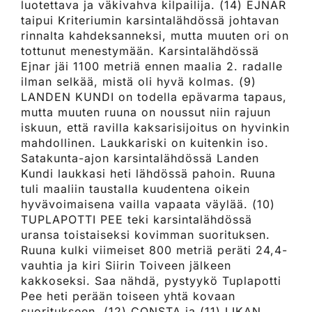
luotettava ja väkivahva kilpailija. (14) EJNAR
taipui Kriteriumin karsintalähdössä johtavan
rinnalta kahdeksanneksi, mutta muuten ori on
tottunut menestymään. Karsintalähdössä
Ejnar jäi 1100 metriä ennen maalia 2. radalle
ilman selkää, mistä oli hyvä kolmas. (9)
LANDEN KUNDI on todella epävarma tapaus,
mutta muuten ruuna on noussut niin rajuun
iskuun, että ravilla kaksarisijoitus on hyvinkin
mahdollinen. Laukkariski on kuitenkin iso.
Satakunta-ajon karsintalähdössä Landen
Kundi laukkasi heti lähdössä pahoin. Ruuna
tuli maaliin taustalla kuudentena oikein
hyvävoimaisena vailla vapaata väylää. (10)
TUPLAPOTTI PEE teki karsintalähdössä
uransa toistaiseksi kovimman suorituksen.
Ruuna kulki viimeiset 800 metriä peräti 24,4-
vauhtia ja kiri Siirin Toiveen jälkeen
kakkoseksi. Saa nähdä, pystyykö Tuplapotti
Pee heti perään toiseen yhtä kovaan
suoritukseen. (12) CONSTA ja (11) LIKAN