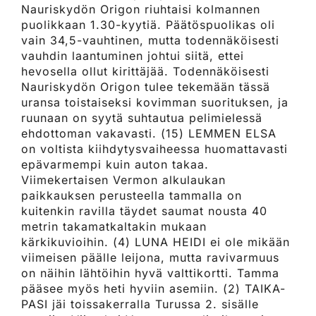
Nauriskydön Origon riuhtaisi kolmannen
puolikkaan 1.30-kyytiä. Päätöspuolikas oli
vain 34,5-vauhtinen, mutta todennäköisesti
vauhdin laantuminen johtui siitä, ettei
hevosella ollut kirittäjää. Todennäköisesti
Nauriskydön Origon tulee tekemään tässä
uransa toistaiseksi kovimman suorituksen, ja
ruunaan on syytä suhtautua pelimielessä
ehdottoman vakavasti. (15) LEMMEN ELSA
on voltista kiihdytysvaiheessa huomattavasti
epävarmempi kuin auton takaa.
Viimekertaisen Vermon alkulaukan
paikkauksen perusteella tammalla on
kuitenkin ravilla täydet saumat nousta 40
metrin takamatkaltakin mukaan
kärkikuvioihin. (4) LUNA HEIDI ei ole mikään
viimeisen päälle leijona, mutta ravivarmuus
on näihin lähtöihin hyvä valttikortti. Tamma
pääsee myös heti hyviin asemiin. (2) TAIKA-
PASI jäi toissakerralla Turussa 2. sisälle