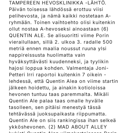
TAMPEREEN HEVOSKLINIKKA -LÄHTÖ.
Päivän toisessa lähdössä erottuu viisi
pelihevosta, ja nämä kaikki nostetaan A-
ryhmään. Toinen vaihtoehto olisi kuitenkin
ollut nostaa A-hevoseksi ainoastaan (6)
QUENTIN ALE. Se alisuoritti viime Porin
vierailullaan, sillä 2. ulkoa 3. radalle 500
metriä ennen maalia noussut ruuna ylsi
nappireissusta huolimatta vain
hyväksyttävästi kuudenneksi, ja tyylikin
hajosi loppua kohden. Valmentaja Joni-
Petteri Irri raportoi kuitenkin 7 oikein -
lehdessä, että Quentin Alea on viime startin
jälkeen hoidettu, ja ainakin kotioloissa
hevonen tuntuu taas paremmalta. Mikäli
Quentin Ale palaa taas omalle hyvälle
tasolleen, sen pitäisi menestyä tässä
tehtävässä juoksupaikasta riippumatta.
Quentin Ale on siis rankingissa ihan selkeä
ykköshevonen. (2) MAD ABOUT ALLEY