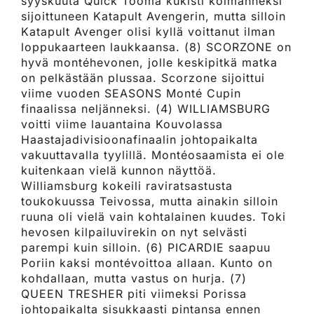
syyskuuta Quick Tooma kukisti kolmanneksi
sijoittuneen Katapult Avengerin, mutta silloin
Katapult Avenger olisi kyllä voittanut ilman
loppukaarteen laukkaansa. (8) SCORZONE on
hyvä montéhevonen, jolle keskipitkä matka
on pelkästään plussaa. Scorzone sijoittui
viime vuoden SEASONS Monté Cupin
finaalissa neljänneksi. (4) WILLIAMSBURG
voitti viime lauantaina Kouvolassa
Haastajadivisioonafinaalin johtopaikalta
vakuuttavalla tyylillä. Montéosaamista ei ole
kuitenkaan vielä kunnon näyttöä.
Williamsburg kokeili raviratsastusta
toukokuussa Teivossa, mutta ainakin silloin
ruuna oli vielä vain kohtalainen kuudes. Toki
hevosen kilpailuvirekin on nyt selvästi
parempi kuin silloin. (6) PICARDIE saapuu
Poriin kaksi montévoittoa allaan. Kunto on
kohdallaan, mutta vastus on hurja. (7)
QUEEN TRESHER piti viimeksi Porissa
johtopaikalta sisukkaasti pintansa ennen