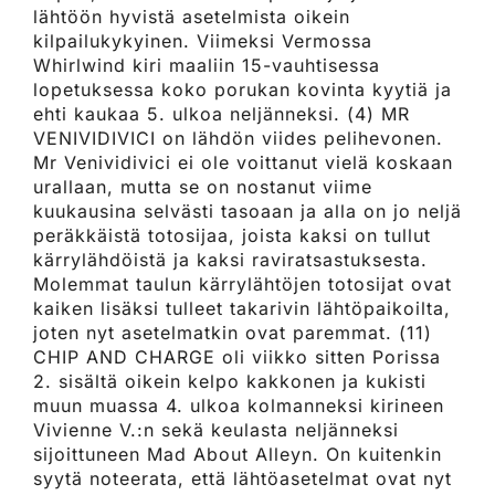
lähtöön hyvistä asetelmista oikein
kilpailukykyinen. Viimeksi Vermossa
Whirlwind kiri maaliin 15-vauhtisessa
lopetuksessa koko porukan kovinta kyytiä ja
ehti kaukaa 5. ulkoa neljänneksi. (4) MR
VENIVIDIVICI on lähdön viides pelihevonen.
Mr Venividivici ei ole voittanut vielä koskaan
urallaan, mutta se on nostanut viime
kuukausina selvästi tasoaan ja alla on jo neljä
peräkkäistä totosijaa, joista kaksi on tullut
kärrylähdöistä ja kaksi raviratsastuksesta.
Molemmat taulun kärrylähtöjen totosijat ovat
kaiken lisäksi tulleet takarivin lähtöpaikoilta,
joten nyt asetelmatkin ovat paremmat. (11)
CHIP AND CHARGE oli viikko sitten Porissa
2. sisältä oikein kelpo kakkonen ja kukisti
muun muassa 4. ulkoa kolmanneksi kirineen
Vivienne V.:n sekä keulasta neljänneksi
sijoittuneen Mad About Alleyn. On kuitenkin
syytä noteerata, että lähtöasetelmat ovat nyt