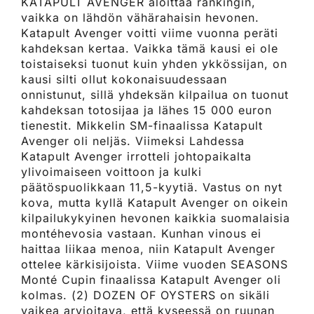
KATAPULT AVENGER aloittaa rankingin,
vaikka on lähdön vähärahaisin hevonen.
Katapult Avenger voitti viime vuonna peräti
kahdeksan kertaa. Vaikka tämä kausi ei ole
toistaiseksi tuonut kuin yhden ykkössijan, on
kausi silti ollut kokonaisuudessaan
onnistunut, sillä yhdeksän kilpailua on tuonut
kahdeksan totosijaa ja lähes 15 000 euron
tienestit. Mikkelin SM-finaalissa Katapult
Avenger oli neljäs. Viimeksi Lahdessa
Katapult Avenger irrotteli johtopaikalta
ylivoimaiseen voittoon ja kulki
päätöspuolikkaan 11,5-kyytiä. Vastus on nyt
kova, mutta kyllä Katapult Avenger on oikein
kilpailukykyinen hevonen kaikkia suomalaisia
montéhevosia vastaan. Kunhan vinous ei
haittaa liikaa menoa, niin Katapult Avenger
ottelee kärkisijoista. Viime vuoden SEASONS
Monté Cupin finaalissa Katapult Avenger oli
kolmas. (2) DOZEN OF OYSTERS on sikäli
vaikea arvioitava, että kyseessä on ruunan