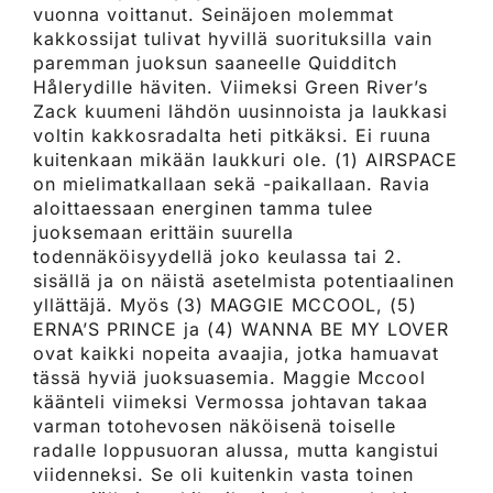
vuonna voittanut. Seinäjoen molemmat
kakkossijat tulivat hyvillä suorituksilla vain
paremman juoksun saaneelle Quidditch
Hålerydille häviten. Viimeksi Green River’s
Zack kuumeni lähdön uusinnoista ja laukkasi
voltin kakkosradalta heti pitkäksi. Ei ruuna
kuitenkaan mikään laukkuri ole. (1) AIRSPACE
on mielimatkallaan sekä -paikallaan. Ravia
aloittaessaan energinen tamma tulee
juoksemaan erittäin suurella
todennäköisyydellä joko keulassa tai 2.
sisällä ja on näistä asetelmista potentiaalinen
yllättäjä. Myös (3) MAGGIE MCCOOL, (5)
ERNA’S PRINCE ja (4) WANNA BE MY LOVER
ovat kaikki nopeita avaajia, jotka hamuavat
tässä hyviä juoksuasemia. Maggie Mccool
käänteli viimeksi Vermossa johtavan takaa
varman totohevosen näköisenä toiselle
radalle loppusuoran alussa, mutta kangistui
viidenneksi. Se oli kuitenkin vasta toinen