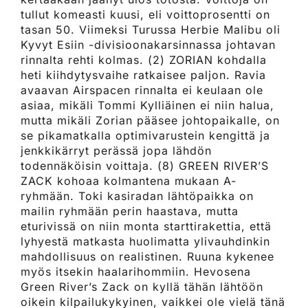
tullut komeasti kuusi, eli voittoprosentti on
tasan 50. Viimeksi Turussa Herbie Malibu oli
Kyvyt Esiin -divisioonakarsinnassa johtavan
rinnalta rehti kolmas. (2) ZORIAN kohdalla
heti kiihdytysvaihe ratkaisee paljon. Ravia
avaavan Airspacen rinnalta ei keulaan ole
asiaa, mikäli Tommi Kylliäinen ei niin halua,
mutta mikäli Zorian pääsee johtopaikalle, on
se pikamatkalla optimivarustein kengittä ja
jenkkikärryt perässä jopa lähdön
todennäköisin voittaja. (8) GREEN RIVER’S
ZACK kohoaa kolmantena mukaan A-
ryhmään. Toki kasiradan lähtöpaikka on
mailin ryhmään perin haastava, mutta
eturivissä on niin monta starttirakettia, että
lyhyestä matkasta huolimatta ylivauhdinkin
mahdollisuus on realistinen. Ruuna kykenee
myös itsekin haalarihommiin. Hevosena
Green River’s Zack on kyllä tähän lähtöön
oikein kilpailukykyinen, vaikkei ole vielä tänä