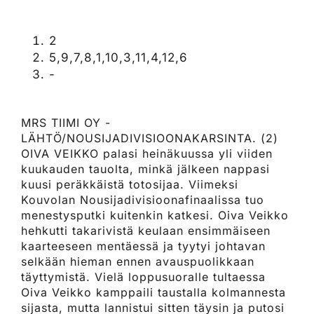
2
5,9,7,8,1,10,3,11,4,12,6
-
MRS TIIMI OY -
LÄHTÖ/NOUSIJADIVISIOONAKARSINTA. (2)
OIVA VEIKKO palasi heinäkuussa yli viiden
kuukauden tauolta, minkä jälkeen nappasi
kuusi peräkkäistä totosijaa. Viimeksi
Kouvolan Nousijadivisioonafinaalissa tuo
menestysputki kuitenkin katkesi. Oiva Veikko
hehkutti takarivistä keulaan ensimmäiseen
kaarteeseen mentäessä ja tyytyi johtavan
selkään hieman ennen avauspuolikkaan
täyttymistä. Vielä loppusuoralle tultaessa
Oiva Veikko kamppaili taustalla kolmannesta
sijasta, mutta lannistui sitten täysin ja putosi