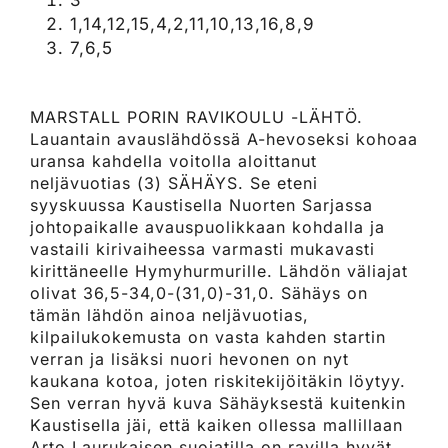
3
1,14,12,15,4,2,11,10,13,16,8,9
7,6,5
MARSTALL PORIN RAVIKOULU -LÄHTÖ.
Lauantain avauslähdössä A-hevoseksi kohoaa
uransa kahdella voitolla aloittanut
neljävuotias (3) SÄHÄYS. Se eteni
syyskuussa Kaustisella Nuorten Sarjassa
johtopaikalle avauspuolikkaan kohdalla ja
vastaili kirivaiheessa varmasti mukavasti
kirittäneelle Hymyhurmurille. Lähdön väliajat
olivat 36,5-34,0-(31,0)-31,0. Sähäys on
tämän lähdön ainoa neljävuotias,
kilpailukokemusta on vasta kahden startin
verran ja lisäksi nuori hevonen on nyt
kaukana kotoa, joten riskitekijöitäkin löytyy.
Sen verran hyvä kuva Sähäyksestä kuitenkin
Kaustisella jäi, että kaiken ollessa mallillaan
Arto Laurukaisen suojatilla on ravilla hyvät