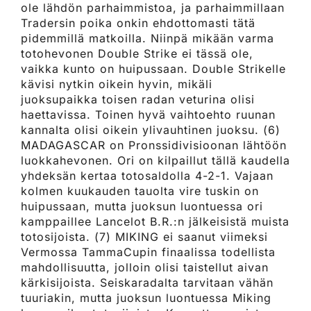
ole lähdön parhaimmistoa, ja parhaimmillaan
Tradersin poika onkin ehdottomasti tätä
pidemmillä matkoilla. Niinpä mikään varma
totohevonen Double Strike ei tässä ole,
vaikka kunto on huipussaan. Double Strikelle
kävisi nytkin oikein hyvin, mikäli
juoksupaikka toisen radan veturina olisi
haettavissa. Toinen hyvä vaihtoehto ruunan
kannalta olisi oikein ylivauhtinen juoksu. (6)
MADAGASCAR on Pronssidivisioonan lähtöön
luokkahevonen. Ori on kilpaillut tällä kaudella
yhdeksän kertaa totosaldolla 4-2-1. Vajaan
kolmen kuukauden tauolta vire tuskin on
huipussaan, mutta juoksun luontuessa ori
kamppaillee Lancelot B.R.:n jälkeisistä muista
totosijoista. (7) MIKING ei saanut viimeksi
Vermossa TammaCupin finaalissa todellista
mahdollisuutta, jolloin olisi taistellut aivan
kärkisijoista. Seiskaradalta tarvitaan vähän
tuuriakin, mutta juoksun luontuessa Miking