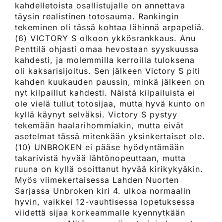
kahdelletoista osallistujalle on annettava
täysin realistinen totosauma. Rankingin
tekeminen oli tässä kohtaa lähinnä arpapeliä.
(6) VICTORY S olkoon ykkösrankkaus. Anu
Penttilä ohjasti omaa hevostaan syyskuussa
kahdesti, ja molemmilla kerroilla tuloksena
oli kaksarisijoitus. Sen jälkeen Victory S piti
kahden kuukauden paussin, minkä jälkeen on
nyt kilpaillut kahdesti. Näistä kilpailuista ei
ole vielä tullut totosijaa, mutta hyvä kunto on
kyllä käynyt selväksi. Victory S pystyy
tekemään haalarihommiakin, mutta eivät
asetelmat tässä mitenkään yksinkertaiset ole.
(10) UNBROKEN ei pääse hyödyntämään
takarivistä hyvää lähtönopeuttaan, mutta
ruuna on kyllä osoittanut hyvää kirikykyäkin.
Myös viimekertaisessa Lahden Nuorten
Sarjassa Unbroken kiri 4. ulkoa normaalin
hyvin, vaikkei 12-vauhtisessa lopetuksessa
viidettä sijaa korkeammalle kyennytkään