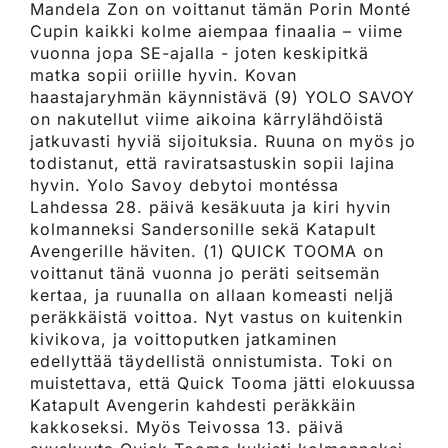
Mandela Zon on voittanut tämän Porin Monté
Cupin kaikki kolme aiempaa finaalia – viime
vuonna jopa SE-ajalla - joten keskipitkä
matka sopii oriille hyvin. Kovan
haastajaryhmän käynnistävä (9) YOLO SAVOY
on nakutellut viime aikoina kärrylähdöistä
jatkuvasti hyviä sijoituksia. Ruuna on myös jo
todistanut, että raviratsastuskin sopii lajina
hyvin. Yolo Savoy debytoi montéssa
Lahdessa 28. päivä kesäkuuta ja kiri hyvin
kolmanneksi Sandersonille sekä Katapult
Avengerille häviten. (1) QUICK TOOMA on
voittanut tänä vuonna jo peräti seitsemän
kertaa, ja ruunalla on allaan komeasti neljä
peräkkäistä voittoa. Nyt vastus on kuitenkin
kivikova, ja voittoputken jatkaminen
edellyttää täydellistä onnistumista. Toki on
muistettava, että Quick Tooma jätti elokuussa
Katapult Avengerin kahdesti peräkkäin
kakkoseksi. Myös Teivossa 13. päivä