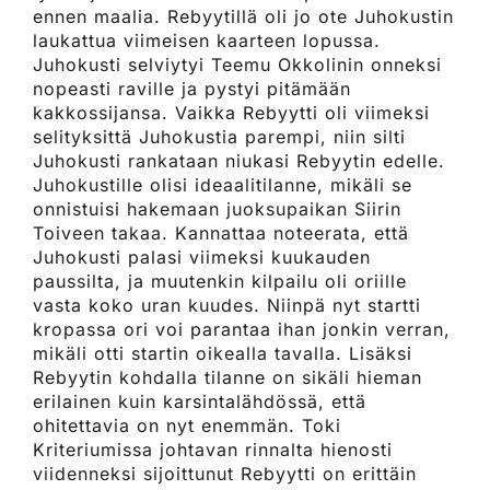
ennen maalia. Rebyytillä oli jo ote Juhokustin
laukattua viimeisen kaarteen lopussa.
Juhokusti selviytyi Teemu Okkolinin onneksi
nopeasti raville ja pystyi pitämään
kakkossijansa. Vaikka Rebyytti oli viimeksi
selityksittä Juhokustia parempi, niin silti
Juhokusti rankataan niukasi Rebyytin edelle.
Juhokustille olisi ideaalitilanne, mikäli se
onnistuisi hakemaan juoksupaikan Siirin
Toiveen takaa. Kannattaa noteerata, että
Juhokusti palasi viimeksi kuukauden
paussilta, ja muutenkin kilpailu oli oriille
vasta koko uran kuudes. Niinpä nyt startti
kropassa ori voi parantaa ihan jonkin verran,
mikäli otti startin oikealla tavalla. Lisäksi
Rebyytin kohdalla tilanne on sikäli hieman
erilainen kuin karsintalähdössä, että
ohitettavia on nyt enemmän. Toki
Kriteriumissa johtavan rinnalta hienosti
viidenneksi sijoittunut Rebyytti on erittäin