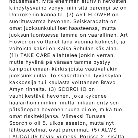
nousemaan. Mitä enemmän eturivin hevosten
kiihdytysvaihe venyy, niin sitä parempi se on
Unbrokenin kannalta. (7) ART FLOWER on
suoritusvarma hevonen. Seiskaradalta on
omat juoksunkululliset haasteensa, mutta
juoksun luontuessa tamma on vaarallinen. Art
Flower on voittanut tänä vuonna kolmesti, ja
voitoista kaksi on Kaisa Rehulan käsialaa.
(11) TAKE CARE ailahtelee jonkin verran,
mutta hyvänä päivänään tamma pystyy
kamppailemaan kärkisijoista vaativallakin
juoksunkululla. Toissakertainen Jyväskylän
kakkossija tuli keulasta voittaneen Bravo
Amyn rinnalta. (3) SCORCHIO on
vauhtikestävä hevonen, joka kykenee
haalarihommiinkin, mutta mikään erityisen
pätkänopea hevonen ruuna ei ole, mikä tuo
omat riskitekijänsä. Viimeksi Turussa
Scorchio oli 5. ulkoa aseeton, mutta nyt
lähtöasetelmat ovat paremmat. (5) ALWS
LAUDATUR hävisi viimeksi Porissa 2. sisältä