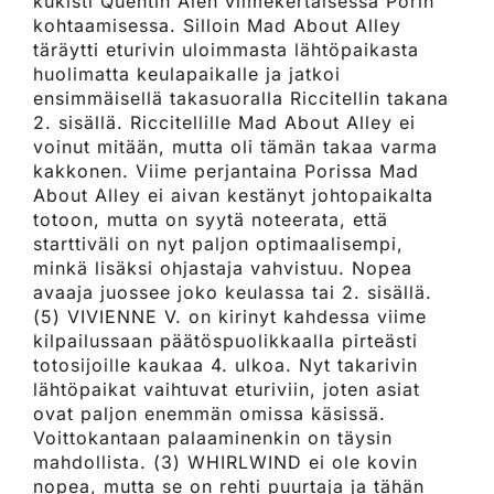
kukisti Quentin Alen viimekertaisessa Porin
kohtaamisessa. Silloin Mad About Alley
täräytti eturivin uloimmasta lähtöpaikasta
huolimatta keulapaikalle ja jatkoi
ensimmäisellä takasuoralla Riccitellin takana
2. sisällä. Riccitellille Mad About Alley ei
voinut mitään, mutta oli tämän takaa varma
kakkonen. Viime perjantaina Porissa Mad
About Alley ei aivan kestänyt johtopaikalta
totoon, mutta on syytä noteerata, että
starttiväli on nyt paljon optimaalisempi,
minkä lisäksi ohjastaja vahvistuu. Nopea
avaaja juossee joko keulassa tai 2. sisällä.
(5) VIVIENNE V. on kirinyt kahdessa viime
kilpailussaan päätöspuolikkaalla pirteästi
totosijoille kaukaa 4. ulkoa. Nyt takarivin
lähtöpaikat vaihtuvat eturiviin, joten asiat
ovat paljon enemmän omissa käsissä.
Voittokantaan palaaminenkin on täysin
mahdollista. (3) WHIRLWIND ei ole kovin
nopea, mutta se on rehti puurtaja ja tähän