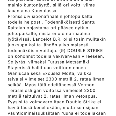
mainio kuntonäyttö, sillä ori voitti viime
lauantaina Kouvolassa
Pronssidivisioonafinaalin johtopaikalta
todella helposti. Todennäköisesti Santtu
Raitalan ohjastama ori pääsee nytkin
johtopaikalle, mistä ei ole normaalina
lyötävissä. Lancelot B.R. olisi tosin muiltakin
juoksupaikoilta lähdön ylivoimaisesti
todennäköisin voittaja. (9) DOUBLE STRIKE
on kohonnut todella väkivahvaan vireeseen.
Se jyräsi viimeksi Turussa Metsämäki
Stayerissä hallittuun voittoon ennen
Gianlucaa sekä Excusez Moita, vaikka
taivalsi viimeiset 2300 metriä 2. rataa ilman
selkää. Myös tätä edeltäneessä Vermon
Teräsmiesliigan voitossa viimeiset 2300
metriä taittuivat 2. rataa ilman vetoapua.
Fyysisiltä voimavaroiltaan Double Strike ei
häviä tässä kenellekään, mutta sen sijaan
vauhtiominaisuuksiltaan ruuna ei todellakaan