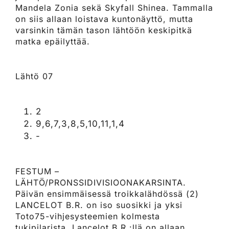
Mandela Zonia sekä Skyfall Shinea. Tammalla
on siis allaan loistava kuntonäyttö, mutta
varsinkin tämän tason lähtöön keskipitkä
matka epäilyttää.
Lähtö 07
2
9,6,7,3,8,5,10,11,1,4
-
FESTUM –
LÄHTÖ/PRONSSIDIVISIOONAKARSINTA.
Päivän ensimmäisessä troikkalähdössä (2)
LANCELOT B.R. on iso suosikki ja yksi
Toto75-vihjesysteemien kolmesta
tukipilarista. Lancelot B.R.:llä on allaan