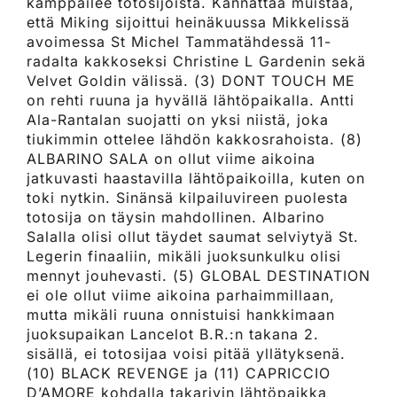
kamppailee totosijoista. Kannattaa muistaa,
että Miking sijoittui heinäkuussa Mikkelissä
avoimessa St Michel Tammatähdessä 11-
radalta kakkoseksi Christine L Gardenin sekä
Velvet Goldin välissä. (3) DONT TOUCH ME
on rehti ruuna ja hyvällä lähtöpaikalla. Antti
Ala-Rantalan suojatti on yksi niistä, joka
tiukimmin ottelee lähdön kakkosrahoista. (8)
ALBARINO SALA on ollut viime aikoina
jatkuvasti haastavilla lähtöpaikoilla, kuten on
toki nytkin. Sinänsä kilpailuvireen puolesta
totosija on täysin mahdollinen. Albarino
Salalla olisi ollut täydet saumat selviytyä St.
Legerin finaaliin, mikäli juoksunkulku olisi
mennyt jouhevasti. (5) GLOBAL DESTINATION
ei ole ollut viime aikoina parhaimmillaan,
mutta mikäli ruuna onnistuisi hankkimaan
juoksupaikan Lancelot B.R.:n takana 2.
sisällä, ei totosijaa voisi pitää yllätyksenä.
(10) BLACK REVENGE ja (11) CAPRICCIO
D’AMORE kohdalla takarivin lähtöpaikka