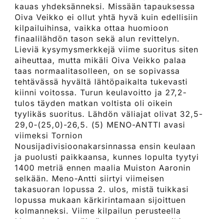
kauas yhdeksänneksi. Missään tapauksessa
Oiva Veikko ei ollut yhtä hyvä kuin edellisiin
kilpailuihinsa, vaikka ottaa huomioon
finaalilähdön tason sekä alun revittelyn.
Lieviä kysymysmerkkejä viime suoritus siten
aiheuttaa, mutta mikäli Oiva Veikko palaa
taas normaalitasolleen, on se sopivassa
tehtävässä hyvältä lähtöpaikalta tukevasti
kiinni voitossa. Turun keulavoitto ja 27,2-
tulos täyden matkan voltista oli oikein
tyylikäs suoritus. Lähdön väliajat olivat 32,5-
29,0-(25,0)-26,5. (5) MENO-ANTTI avasi
viimeksi Tornion
Nousijadivisioonakarsinnassa ensin keulaan
ja puolusti paikkaansa, kunnes lopulta tyytyi
1400 metriä ennen maalia Muiston Aaronin
selkään. Meno-Antti siirtyi viimeisen
takasuoran lopussa 2. ulos, mistä tuikkasi
lopussa mukaan kärkirintamaan sijoittuen
kolmanneksi. Viime kilpailun perusteella