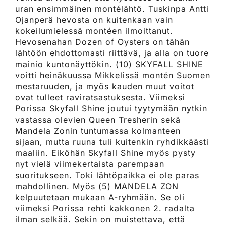
uran ensimmäinen montélähtö. Tuskinpa Antti
Ojanperä hevosta on kuitenkaan vain
kokeilumielessä montéen ilmoittanut.
Hevosenahan Dozen of Oysters on tähän
lähtöön ehdottomasti riittävä, ja alla on tuore
mainio kuntonäyttökin. (10) SKYFALL SHINE
voitti heinäkuussa Mikkelissä montén Suomen
mestaruuden, ja myös kauden muut voitot
ovat tulleet raviratsastuksesta. Viimeksi
Porissa Skyfall Shine joutui tyytymään nytkin
vastassa olevien Queen Tresherin sekä
Mandela Zonin tuntumassa kolmanteen
sijaan, mutta ruuna tuli kuitenkin ryhdikkäästi
maaliin. Eiköhän Skyfall Shine myös pysty
nyt vielä viimekertaista parempaan
suoritukseen. Toki lähtöpaikka ei ole paras
mahdollinen. Myös (5) MANDELA ZON
kelpuutetaan mukaan A-ryhmään. Se oli
viimeksi Porissa rehti kakkonen 2. radalta
ilman selkää. Sekin on muistettava, että