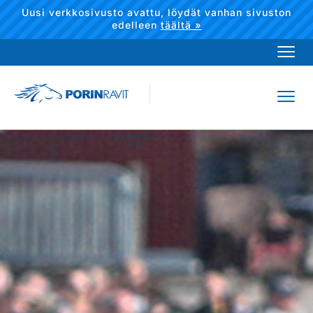
Uusi verkkosivusto avattu, löydät vanhan sivuston
edelleen
täältä »
Navi
Navi