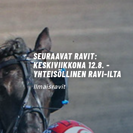
SEURAAVAT RAVIT:
KESKIVIIKKONA 12.8. -
YHTEISÖLLINEN RAVI-ILTA
Ilmaisravit