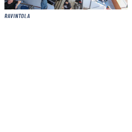
RAVINTOLA
Ailav Ravirata
TULEVAT TAPAHTUMAT
Lisää tapahtumia »
Aika
Nimi
12.08.2026 15:00
Porin Ravit - Yhteisöllinen ravi-ilta
28.09.2026 15:00
Porin Ravit - Syysravit