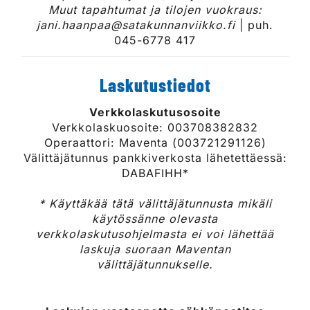
Muut tapahtumat ja tilojen vuokraus:
jani.haanpaa@satakunnanviikko.fi
| puh.
045-6778 417
Laskutustiedot
Verkkolaskutusosoite
Verkkolaskuosoite: 003708382832
Operaattori: Maventa (003721291126)
Välittäjätunnus pankkiverkosta lähetettäessä:
DABAFIHH*
* Käyttäkää tätä välittäjätunnusta mikäli
käytössänne olevasta
verkkolaskutusohjelmasta ei voi lähettää
laskuja suoraan Maventan
välittäjätunnukselle.