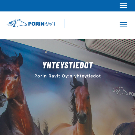
Navi
Navi
YHTEYSTIEDOT
Porin Ravit Oy:n yhteytiedot