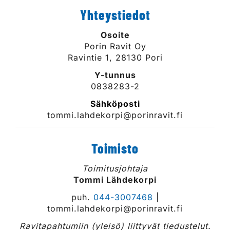
Yhteystiedot
Osoite
Porin Ravit Oy
Ravintie 1, 28130 Pori
Y-tunnus
0838283-2
Sähköposti
tommi.lahdekorpi@porinravit.fi
Toimisto
Toimitusjohtaja
Tommi Lähdekorpi
puh.
044-3007468
|
tommi.lahdekorpi@porinravit.fi
Ravitapahtumiin (yleisö) liittyvät tiedustelut.