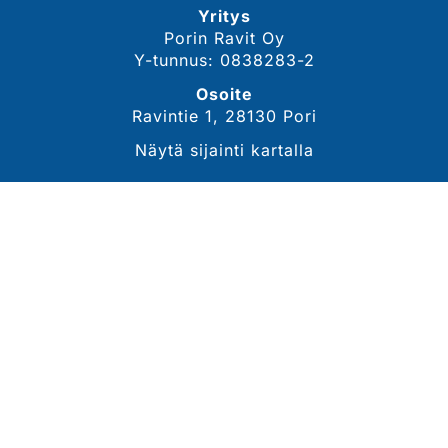
Yritys
Porin Ravit Oy
Y-tunnus: 0838283-2
Osoite
Ravintie 1, 28130 Pori
Näytä sijainti kartalla
YHTEYSTIEDOT
Sähköposti
tommi.lahdekorpi@porinravit.fi
Puhelin
044 3007 468
(toimitusjohtaja, Tommi Lähdekorpi)
Tarkemmat yhteystiedot
SEURAA MEITÄ