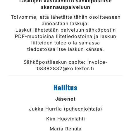
Laskujen vastaanotto sähköpostitse
skannauspalveluun
Toivomme, että lähetätte tähän osoitteeseen
ainoastaan laskuja.
Laskut lähetetään palveluun sähköpostin
PDF-muotoisina liitetiedostoina ja laskun
liitteiden tulee olla samassa
tiedostossa itse laskun kanssa.
Sähköpostilaskun osoite: invoice-
08382832@kollektor.fi
Hallitus
Jäsenet
Jukka Hurrila (puheenjohtaja)
Kim Huovinlahti
Maria Rehula