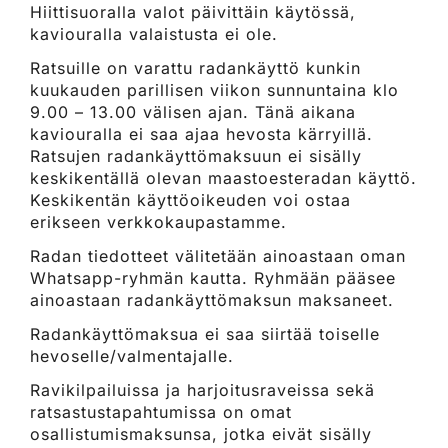
Hiittisuoralla valot päivittäin käytössä,
kaviouralla valaistusta ei ole.
Ratsuille on varattu radankäyttö kunkin
kuukauden parillisen viikon sunnuntaina klo
9.00 – 13.00 välisen ajan. Tänä aikana
kaviouralla ei saa ajaa hevosta kärryillä.
Ratsujen radankäyttömaksuun ei sisälly
keskikentällä olevan maastoesteradan käyttö.
Keskikentän käyttöoikeuden voi ostaa
erikseen verkkokaupastamme.
Radan tiedotteet välitetään ainoastaan oman
Whatsapp-ryhmän kautta. Ryhmään pääsee
ainoastaan radankäyttömaksun maksaneet.
Radankäyttömaksua ei saa siirtää toiselle
hevoselle/valmentajalle.
Ravikilpailuissa ja harjoitusraveissa sekä
ratsastustapahtumissa on omat
osallistumismaksunsa, jotka eivät sisälly