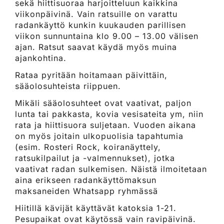
sekä hiittisuoraa harjoitteluun kaikkina
viikonpäivinä. Vain ratsuille on varattu
radankäyttö kunkin kuukauden parillisen
viikon sunnuntaina klo 9.00 – 13.00 välisen
ajan. Ratsut saavat käydä myös muina
ajankohtina.
Rataa pyritään hoitamaan päivittäin,
sääolosuhteista riippuen.
Mikäli sääolosuhteet ovat vaativat, paljon
lunta tai pakkasta, kovia vesisateita ym, niin
rata ja hiittisuora suljetaan. Vuoden aikana
on myös joitain ulkopuolisia tapahtumia
(esim. Rosteri Rock, koiranäyttely,
ratsukilpailut ja -valmennukset), jotka
vaativat radan sulkemisen. Näistä ilmoitetaan
aina erikseen radankäyttömaksun
maksaneiden Whatsapp ryhmässä
Hiitillä kävijät käyttävät katoksia 1-21.
Pesupaikat ovat käytössä vain ravipäivinä.