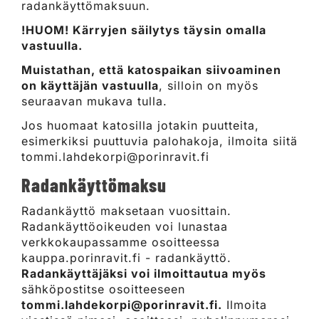
radankäyttömaksuun.
!HUOM! Kärryjen säilytys täysin omalla
vastuulla.
Muistathan, että katospaikan siivoaminen
on käyttäjän vastuulla
, silloin on myös
seuraavan mukava tulla.
Jos huomaat katosilla jotakin puutteita,
esimerkiksi puuttuvia palohakoja, ilmoita siitä
tommi.lahdekorpi@porinravit.fi
Radankäyttömaksu
Radankäyttö maksetaan vuosittain.
Radankäyttöoikeuden voi lunastaa
verkkokaupassamme osoitteessa
kauppa.porinravit.fi - radankäyttö.
Radankäyttäjäksi voi ilmoittautua myös
sähköpostitse osoitteeseen
tommi.lahdekorpi@porinravit.fi.
Ilmoita