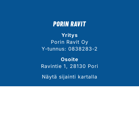
PORIN RAVIT
Yritys
Porin Ravit Oy
Y-tunnus: 0838283-2
Osoite
Ravintie 1, 28130 Pori
Näytä sijainti kartalla
YHTEYSTIEDOT
Sähköposti
tommi.lahdekorpi@porinravit.fi
Puhelin
044 3007 468