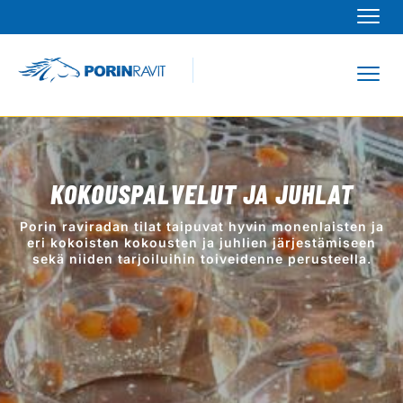
Navi
Navi
ärjestä isot ja pienet konferenssit, kokoukset 
uhlat Porin Raviradalla
KOKOUSPALVELUT JA JUHLAT
Porin raviradan tilat taipuvat hyvin monenlaisten ja
eri kokoisten kokousten ja juhlien järjestämiseen
sekä niiden tarjoiluihin toiveidenne perusteella.