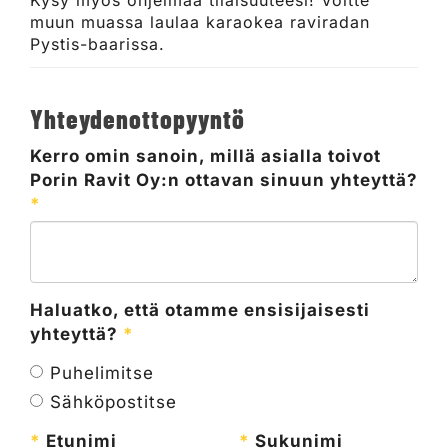
muun muassa laulaa karaokea raviradan
Pystis-baarissa.
Yhteydenottopyyntö
Kerro omin sanoin, millä asialla toivot
Porin Ravit Oy:n ottavan sinuun yhteyttä?
*
Haluatko, että otamme ensisijaisesti
yhteyttä?
*
Puhelimitse
Sähköpostitse
*
Etunimi
*
Sukunimi