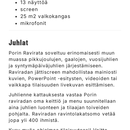
13 näyttöä
screen
25 m2 valkokangas
mikrofonit
Juhlat
Porin Ravirata soveltuu erinomaisesti muun
muassa pikkujoulujen, gaalojen, vuosijuhlien
ja syntymäpäiväjuhlien järjestämiseen.
Raviradan jättiscreen mahdollistaa mainiosti
kuvien, PowerPoint -esitysten, videoiden tai
vaikkapa tilaisuuden livekuvan esittämisen.
Juhlienne kattauksesta vastaa Porin
raviradan oma keittiö ja menu suunnitellaan
aina juhlien luonteen ja tilaajan toiveiden
pohjalta. Raviradan ravintolakatsomo vetää
jopa yli 400 ihmistä.
Kysy myös ohjelmaa tilaisuuteesi! Voitte