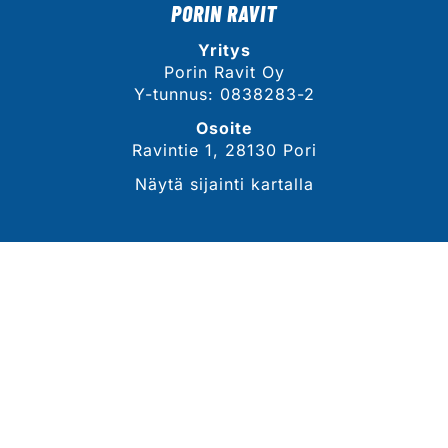
PORIN RAVIT
Yritys
Porin Ravit Oy
Y-tunnus: 0838283-2
Osoite
Ravintie 1, 28130 Pori
Näytä sijainti kartalla
YHTEYSTIEDOT
Sähköposti
tommi.lahdekorpi@porinravit.fi
Puhelin
044 3007 468
(toimitusjohtaja, Tommi Lähdekorpi)
Tarkemmat yhteystiedot