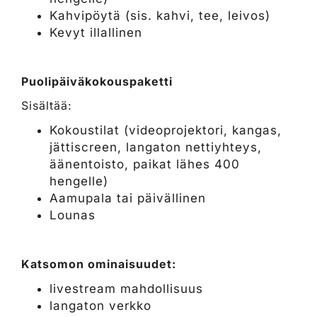
Kahvipöytä (sis. kahvi, tee, leivos)
Kevyt illallinen
Puolipäiväkokouspaketti
Sisältää:
Kokoustilat (videoprojektori, kangas,
jättiscreen, langaton nettiyhteys,
äänentoisto, paikat lähes 400
hengelle)
Aamupala tai päivällinen
Lounas
Katsomon ominaisuudet:
livestream mahdollisuus
langaton verkko