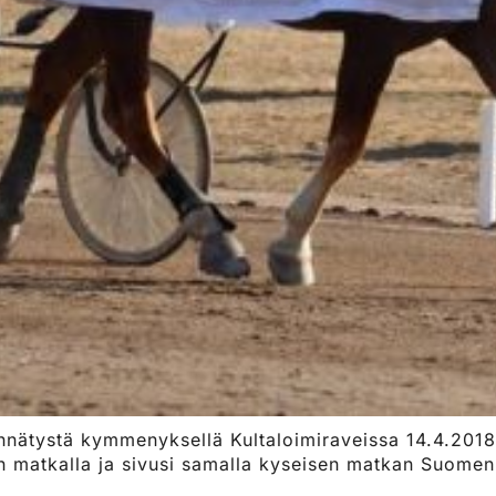
nnätystä kymmenyksellä Kultaloimiraveissa 14.4.2018
n matkalla ja sivusi samalla kyseisen matkan Suomen