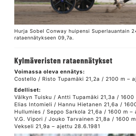
Hurja Sobel Conway huipensi Superlauantain 2
rataennätykseen 09,7a.
Kylmäveristen rataennätykset
Voimassa oleva ennätys:
Costello / Risto Tupamäki 21,2a / 2100 m – 
Edelliset:
Välkyn Tuisku / Antti Tupamäki 21,3a / 1600
Elias Intomieli / Hannu Hietanen 21,6a / 160
Hullumies / Seppo Sarkola 21,6a / 1600 m – 
V.G. Vipori / Jouko Tarvainen 21,8a / 1600 m
Vekseli 21,9a – ajettu 28.6.1981