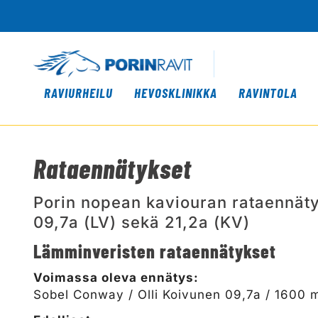
RAVIURHEILU
HEVOSKLINIKKA
RAVINTOLA
Rataennätykset
Porin nopean kaviouran rataennäty
09,7a (LV) sekä 21,2a (KV)
Lämminveristen rataennätykset
Voimassa oleva ennätys:
Sobel Conway / Olli Koivunen 09,7a / 1600 m