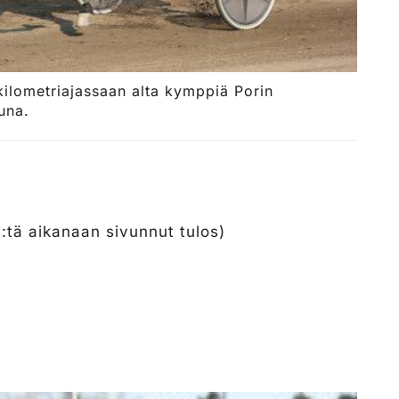
 kilometriajassaan alta kymppiä Porin
una.
:tä aikanaan sivunnut tulos)