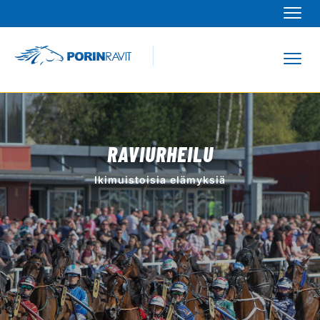
Navi
Navi
RAVIURHEILU
Ikimuistoisia elämyksiä