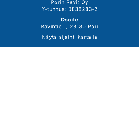
Porin Ravit Oy
Y-tunnus: 0838283-2
Osoite
Ravintie 1, 28130 Pori
Näytä sijainti kartalla
YHTEYSTIEDOT
Sähköposti
tommi.lahdekorpi@porinravit.fi
Puhelin
044 3007 468
(toimitusjohtaja, Tommi Lähdekorpi)
Tarkemmat yhteystiedot
SEURAA MEITÄ