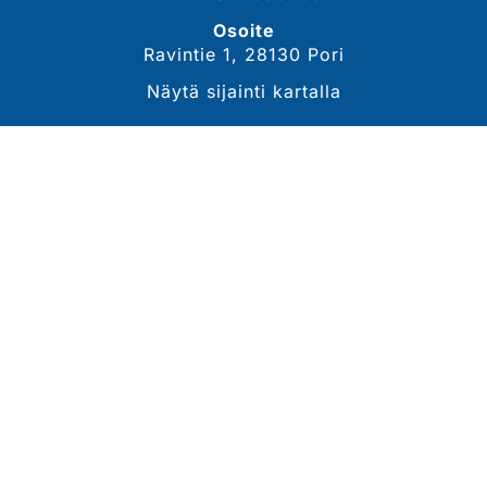
Osoite
Ravintie 1, 28130 Pori
Näytä sijainti kartalla
YHTEYSTIEDOT
Sähköposti
tommi.lahdekorpi@porinravit.fi
Puhelin
044 3007 468
(toimitusjohtaja, Tommi Lähdekorpi)
Tarkemmat yhteystiedot
SEURAA MEITÄ
Ota meidät seurantaan!