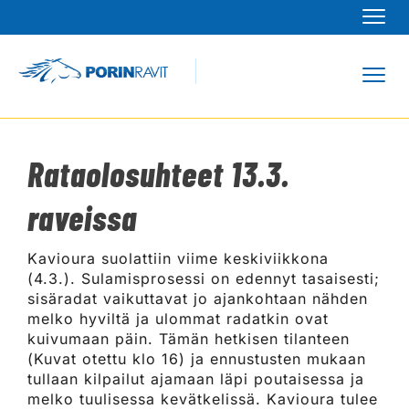
Navi
Navi
Rataolosuhteet 13.3.
raveissa
Kavioura suolattiin viime keskiviikkona
(4.3.). Sulamisprosessi on edennyt tasaisesti;
sisäradat vaikuttavat jo ajankohtaan nähden
melko hyviltä ja ulommat radatkin ovat
kuivumaan päin. Tämän hetkisen tilanteen
(Kuvat otettu klo 16) ja ennustusten mukaan
tullaan kilpailut ajamaan läpi poutaisessa ja
melko tuulisessa kevätkelissä. Kavioura tulee