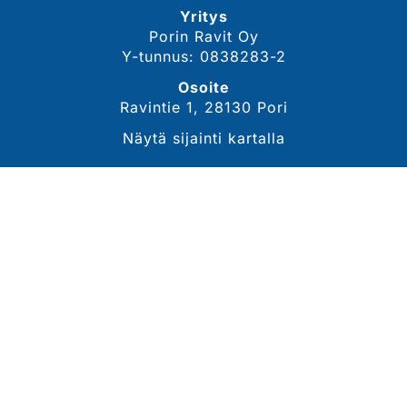
Yritys
Porin Ravit Oy
Y-tunnus: 0838283-2
Osoite
Ravintie 1, 28130 Pori
Näytä sijainti kartalla
YHTEYSTIEDOT
Sähköposti
tommi.lahdekorpi@porinravit.fi
Puhelin
044 3007 468
(toimitusjohtaja, Tommi Lähdekorpi)
Tarkemmat yhteystiedot
SEURAA MEITÄ