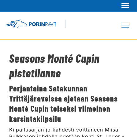
Navi
Navi
Seasons Monté Cupin
pistetilanne
Perjantaina Satakunnan
Yrittäjäraveissa ajetaan Seasons
Monté Cupin toiseksi viimeinen
karsintakilpailu
Kilpailusarjan jo kahdesti voittaneen Miisa
Pulkkasen johdolla edetään kohti St. Leger -