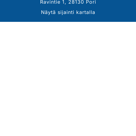
Ravintie 1, 28130 Pori
Näytä sijainti kartalla
YHTEYSTIEDOT
Sähköposti
tommi.lahdekorpi@porinravit.fi
Puhelin
044 3007 468
(toimitusjohtaja, Tommi Lähdekorpi)
Tarkemmat yhteystiedot
SEURAA MEITÄ
Ota meidät seurantaan!