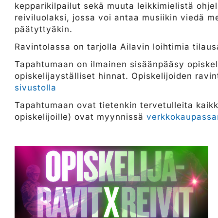
kepparikilpailut sekä muuta leikkimielistä ohj
reiviluolaksi, jossa voi antaa musiikin viedä m
päätyttyäkin.
Ravintolassa on tarjolla Ailavin loihtimia tilau
Tapahtumaan on ilmainen sisäänpääsy opiskelij
opiskelijayställiset hinnat. Opiskelijoiden rav
sivustolla
Tapahtumaan ovat tietenkin tervetulleita kaikki
opiskelijoille) ovat myynnissä
verkkokaupass