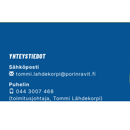
YHTEYSTIEDOT
Sähköposti
tommi.lahdekorpi@porinravit.fi
Puhelin
044 3007 468
(toimitusjohtaja, Tommi Lähdekorpi)
Tarkemmat yhteystiedot