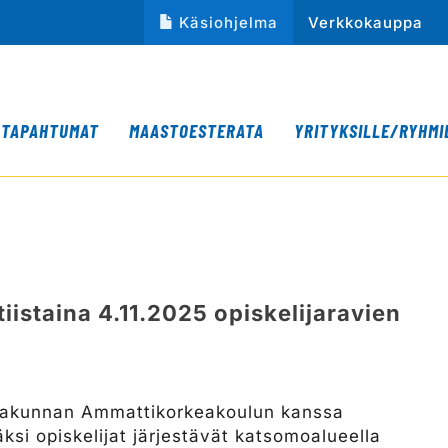
Käsiohjelma
Verkkokauppa
TAPAHTUMAT
MAASTOESTERATA
YRITYKSILLE/RYHMI
n tiistaina 4.11.2025 opiskelijaravien
Satakunnan Ammattikorkeakoulun kanssa
säksi opiskelijat järjestävät katsomoalueella