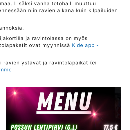
elmaa. Lisäksi vanha totohalli muuttuu
ennessään niin ravien aikana kuin kilpailuiden
sannoksia.
akortilla ja ravintolassa on myös
intolapaketit ovat myynnissä
Kide app -
 ravien ystävät ja ravintolapaikat (ei
amme