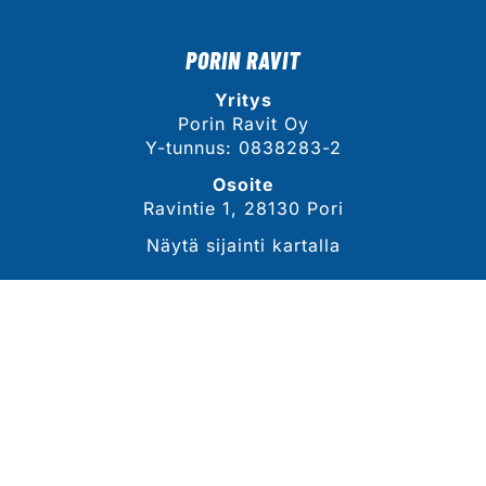
PORIN RAVIT
Yritys
Porin Ravit Oy
Y-tunnus: 0838283-2
Osoite
Ravintie 1, 28130 Pori
Näytä sijainti kartalla
YHTEYSTIEDOT
Sähköposti
tommi.lahdekorpi@porinravit.fi
Puhelin
044 3007 468
(toimitusjohtaja, Tommi Lähdekorpi)