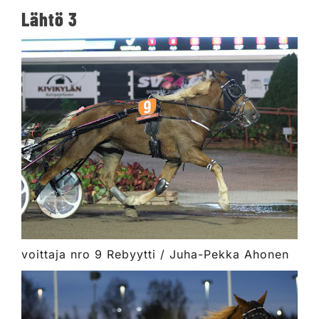
Lähtö 3
voittaja nro 9 Rebyytti / Juha-Pekka Ahonen