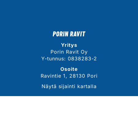
PORIN RAVIT
Yritys
Porin Ravit Oy
Y-tunnus: 0838283-2
Osoite
Ravintie 1, 28130 Pori
Näytä sijainti kartalla
YHTEYSTIEDOT
Sähköposti
tommi.lahdekorpi@porinravit.fi
Puhelin