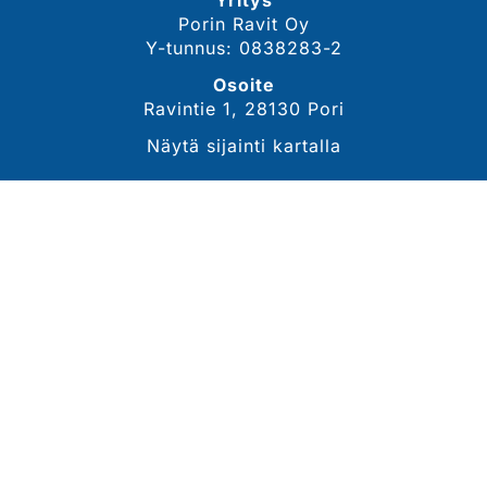
Yritys
Porin Ravit Oy
Y-tunnus: 0838283-2
Osoite
Ravintie 1, 28130 Pori
Näytä sijainti kartalla
YHTEYSTIEDOT
Sähköposti
tommi.lahdekorpi@porinravit.fi
Puhelin
044 3007 468
(toimitusjohtaja, Tommi Lähdekorpi)
Tarkemmat yhteystiedot
SEURAA MEITÄ