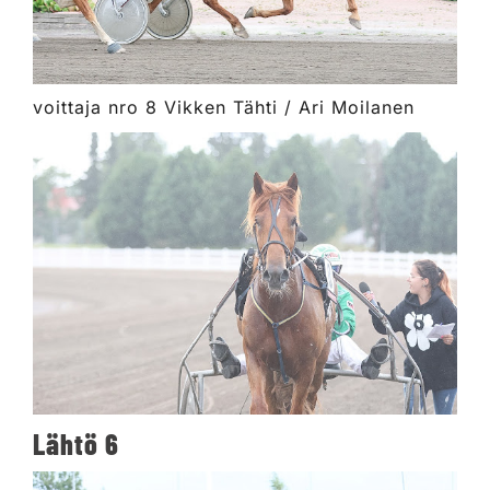
voittaja nro 8 Vikken Tähti / Ari Moilanen
Lähtö 6