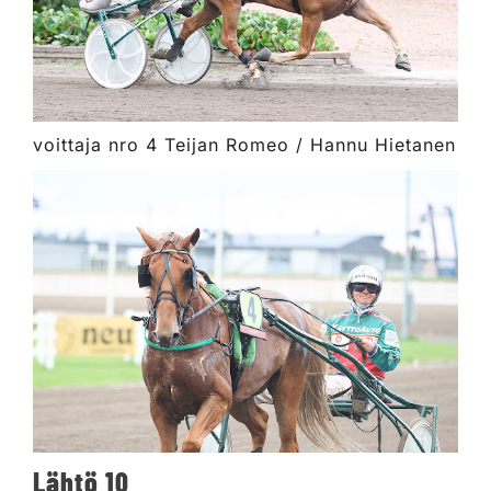
voittaja nro 4 Teijan Romeo / Hannu Hietanen
Lähtö 10