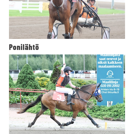
Ponilähtö