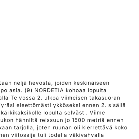
aan neljä hevosta, joiden keskinäiseen
ppo asia. (9) NORDETIA kohoaa lopulta
alla Teivossa 2. ulkoa viimeisen takasuoran
 jyräsi eleettömästi ykköseksi ennen 2. sisällä
kärkikaksikolle lopulta selvästi. Viime
oukon hänniltä reissuun jo 1500 metriä ennen
kaan tarjolla, joten ruunan oli kierrettävä koko
n viitossija tuli todella väkivahvalla