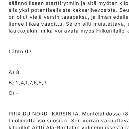
säännölliseen starttirytmiin ja sitä myöten ki
siis yksi potentiaalisista kaksarihevosista. 
on ollut vielä varsin tasapaksu, ja ilman edell
lienee liikaa vaadittu. Se on silti muistettava, 
laukkojakin, mikä voi avata myös Hilkurillalle
Lähtö 03
A) 8
B) 2,4,1,7,6,5,3
C) -
PRIX DU NORD -KARSINTA. Montélähdössä (8)
huolimatta iso suosikki. Sen verran vakuuttav
kilpaillut Antti Ala-Rantalan valmennuksesta 