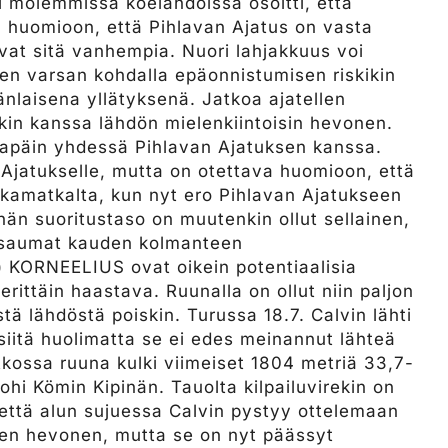
li molemmissa koelähdöissä osoitti, että
a huomioon, että Pihlavan Ajatus on vasta
vat sitä vanhempia. Nuori lahjakkuus voi
sen varsan kohdalla epäonnistumisen riskikin
änlaisena yllätyksenä. Jatkoa ajatellen
in kanssa lähdön mielenkiintoisin hevonen.
sapäin yhdessä Pihlavan Ajatuksen kanssa.
 Ajatukselle, mutta on otettava huomioon, että
takamatkalta, kun nyt ero Pihlavan Ajatukseen
nän suoritustaso on muutenkin ollut sellainen,
et saumat kauden kolmanteen
) KORNEELIUS ovat oikein potentiaalisia
 erittäin haastava. Ruunalla on ollut niin paljon
stä lähdöstä poiskin. Turussa 18.7. Calvin lähti
iitä huolimatta se ei edes meinannut lähteä
tkossa ruuna kulki viimeiset 1804 metriä 33,7-
i ohi Kömin Kipinän. Tauolta kilpailuvirekin on
 että alun sujuessa Calvin pystyy ottelemaan
nen hevonen, mutta se on nyt päässyt