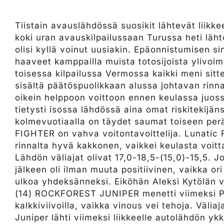
Tiistain avauslähdössä suosikit lähtevät lii
koki uran avauskilpailussaan Turussa heti läht
olisi kyllä voinut uusiakin. Epäonnistumisen s
haaveet kamppailla muista totosijoista ylivoim
toisessa kilpailussa Vermossa kaikki meni sit
sisältä päätöspuolikkaan alussa johtavan rinna
oikein helppoon voittoon ennen keulassa juo
tietysti isossa lähdössä aina omat riskitekijä
kolmevuotiaalla on täydet saumat toiseen pe
FIGHTER on vahva voitontavoittelija. Lunatic 
rinnalta hyvä kakkonen, vaikkei keulasta voit
Lähdön väliajat olivat 17,0-18,5-(15,0)-15,5. J
jälkeen oli ilman muuta positiivinen, vaikka or
ulkoa yhdeksänneksi. Eiköhän Aleksi Kytölän 
(14) ROCKFOREST JUNIPER menetti viimeksi Po
kalkkiviivoilla, vaikka vinous vei tehoja. Väliaj
Juniper lähti viimeksi liikkeelle autolähdön yk