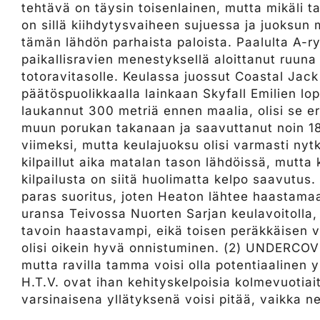
tehtävä on täysin toisenlainen, mutta mikäli 
on sillä kiihdytysvaiheen sujuessa ja juoksun 
tämän lähdön parhaista paloista. Paalulta A
paikallisravien menestyksellä aloittanut ruuna
totoravitasolle. Keulassa juossut Coastal Jac
päätöspuolikkaalla lainkaan Skyfall Emilien lop
laukannut 300 metriä ennen maalia, olisi se e
muun porukan takanaan ja saavuttanut noin 18,
viimeksi, mutta keulajuoksu olisi varmasti ny
kilpaillut aika matalan tason lähdöissä, mutta
kilpailusta on siitä huolimatta kelpo saavutus. 
paras suoritus, joten Heaton lähtee haastamaa
uransa Teivossa Nuorten Sarjan keulavoitolla,
tavoin haastavampi, eikä toisen peräkkäisen v
olisi oikein hyvä onnistuminen. (2) UNDERCO
mutta ravilla tamma voisi olla potentiaalinen
H.T.V. ovat ihan kehityskelpoisia kolmevuotiai
varsinaisena yllätyksenä voisi pitää, vaikka n