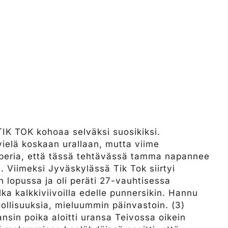
IK TOK kohoaa selväksi suosikiksi.
 vielä koskaan urallaan, mutta viime
liiberia, että tässä tehtävässä tamma napannee
 Viimeksi Jyväskylässä Tik Tok siirtyi
 lopussa ja oli peräti 27-vauhtisessa
a kalkkiviivoilla edelle punnersikin. Hannu
ollisuuksia, mieluummin päinvastoin. (3)
in poika aloitti uransa Teivossa oikein