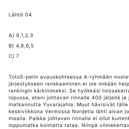
Lähtö 04
A) 9,1,2,3
B) 4,8,6,5
C) 7
Toto5-pelin avauskohteessa A-ryhmään nostet
järjestykseen rankkaaminen ei ole mikään hel
rankingin kärkinimeksi. Se hyökkäsi toissakerr
lopussa, eteni johtavan rinnalle 400 jäljellä ja
matkannutta Yuvarajahia. Muut hävisivät tälle 
keskiviikkona Vermossa Nordetia lähti aivan j
maalia. Paikka johtavan rinnalla ei ollut kuiten
loppumatka kolmatta rataa. Niinpä viimekertaine