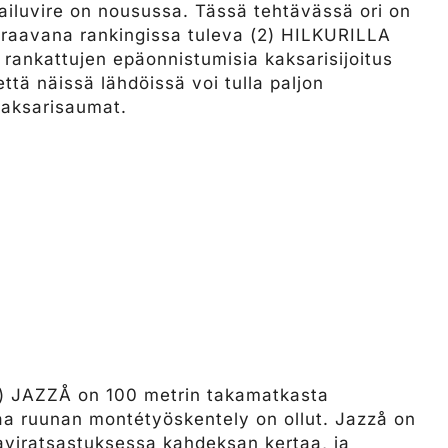
lpailuvire on nousussa. Tässä tehtävässä ori on
Seuraavana rankingissa tuleva (2) HILKURILLA
e rankattujen epäonnistumisia kaksarisijoitus
että näissä lähdöissä voi tulla paljon
 kaksarisaumat.
 JAZZÅ on 100 metrin takamatkasta
aa ruunan montétyöskentely on ollut. Jazzå on
raviratsastuksessa kahdeksan kertaa, ja