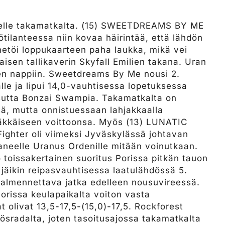
kkeelle takamatkalta. (15) SWEETDREAMS BY ME
ötilanteessa niin kovaa häirintää, että lähdön
inetöi loppukaarteen paha laukka, mikä vei
aisen tallikaverin Skyfall Emilien takana. Uran
ten nappiin. Sweetdreams By Me nousi 2.
lle ja lipui 14,0-vauhtisessa lopetuksessa
ssutta Bonzai Swampia. Takamatkalta on
nsä, mutta onnistuessaan lahjakkaalla
räkkäiseen voittoonsa. Myös (13) LUNATIC
Fighter oli viimeksi Jyväskylässä johtavan
taneelle Uranus Ordenille mitään voinutkaan.
o toissakertainen suoritus Porissa pitkän tauon
i jäikin reipasvauhtisessa laatulähdössä 5.
valmennettava jatka edelleen nousuvireessä.
rissa keulapaikalta voiton vasta
at olivat 13,5-17,5-(15,0)-17,5. Rockforest
kösradalta, joten tasoitusajossa takamatkalta