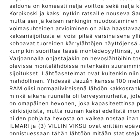
saldona on komeasti neljä voittoa sekä neljä k
Korpikoski ja kaksi nytkin ratsaille nouseva S
mutta sen jälkeisen rankingin muodostaminen ei
voimasuhteiden arvioiminen on aika haastavaa
kaksarisijoitusta ei voisi pitää varsinaisena
kohoavat tuoreiden kärrylähtöjen näyttöjensä 
kumpikin suorittaa tässä montédebyyttinsä, jot
Varjoannalla ohjastajakin on hevoslähtöihin t
olevissa montélähdöissä mitenkään suuremmin
sijoitukset. Lähtöasetelmat ovat kuitenkin niin
mahdollinen. Yhdessä Jazzån kanssa 100 met
RAM olisi normaalivireisenä lähdön kakkosran
minkä aikana ruunalla oli terveysmurheita, j
on omapäinen hevonen, joka kapasiteettinsa p
kärkisijoista, mutta ruunan kaksi edellistä mo
niiden pohjalta hevosta on vaikea nostaa iha
ILMARI ja (3) VILLIN VIKSU ovat erittäin epä
onnistuessaan tähän lähtöön mitään statisteja