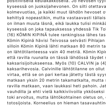
positiivisella keulakakkosella. Jo hevosen tyy
kyseessä on juoksijahevonen. On silti otettav
kolmevuotias, ja kaikki muut lähdön hevoset o
kehittyä nopeastikin, mutta vastaavasti tällai
on ilman muuta läsnä, eikä laukka tulisi minkä
kyseessä on joka tapauksessa yhdessä Tik Tok
(16) KÖMIN KIPINÄ tulee rankingissa lähes ta
Kömin Kipinä hävisi Teivossa selvästi Pihlajan
silloin Kömin Kipinä lähti matkaan 80 metrin 
on lähtötilanteessa vain 40 metriä. Kömin Kipi
että ravilla ruunalla on tässä lähdössä täyd
kaksarisijoitukseensa. Myös (10) CALVIN ja (4
kaksarihevosia. Calvinille lähtötilanne on ollut
virtaa, että se on pari kertaa jätetty tästä syy
matkaan yksin 20 metrin takamatkalta, mutta s
ravilla matkaan, vaan laukkasi heti pahoin. Ja
vauhdilla ja ehti vielä kalkkiviivoilla ykköseks
toki arvoitus, mutta lähtökohtainen oletus on,
totosijoista. Korneelius on hieman tasavauhti