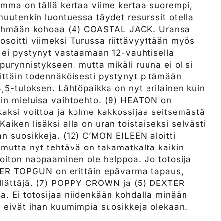
tamma on tällä kertaa viime kertaa suorempi,
muutenkin luontuessa täydet resurssit otella
-ryhmään kohoaa (4) COASTAL JACK. Uransa
 osoitti viimeksi Turussa riittävyyttään myös
k ei pystynyt vastaamaan 12-vauhtisella
purynnistykseen, mutta mikäli ruuna ei olisi
rittäin todennäköisesti pystynyt pitämään
5-tuloksen. Lähtöpaikka on nyt erilainen kuin
tkin mieluisa vaihtoehto. (9) HEATON on
 kaksi voittoa ja kolme kakkossijaa seitsemästä
Kaiken lisäksi alla on uran toistaiseksi selvästi
n suosikkeja. (12) C’MON EILEEN aloitti
 mutta nyt tehtävä on takamatkalta kaikin
oiton nappaaminen ole helppoa. Jo totosija
VER TOPGUN on erittäin epävarma tapaus,
 yllättäjä. (7) POPPY CROWN ja (5) DEXTER
ta. Ei totosijaa niidenkään kohdalla minään
e eivät ihan kuumimpia suosikkeja olekaan.