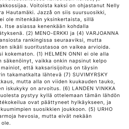
akkossijaa. Voitoista kaksi on ohjastanut Nelly
ara Hautamäki. Jazzå on siis suursuosikki,
 ole mitenkään yksinkertaista, sillä
. Itse asiassa kenenkään kohdalla
 yllätyksenä. (2) MENO-ERKKI ja (4) VARJOANNA
ansiosta rankingissa seuraaviksi, mutta
en sikäli suoritustasoa on vaikea arvioida.
osi kokematon. (1) HELMEN ONNI ei ole alla
 säkenöinyt, vaikka onkin napsinut kelpo
 mainiot, että kaksarisijoitus on täysin
rin takamatkalta lähtevä (7) SUVIMYRSKY
kkaus, mutta alla on viiden kuukauden tauko,
oten iskukyky on arvoitus. (6) LANDEN VINKKA
uolesta pystyy kyllä ottelemaan tämän lähdön
ntékokeilua ovat päättyneet hylkäykseen, ja
n kuumimpien suosikkien joukkoon. (5) URHO
varmoja hevosia, mutta eivät nekään
 ole.