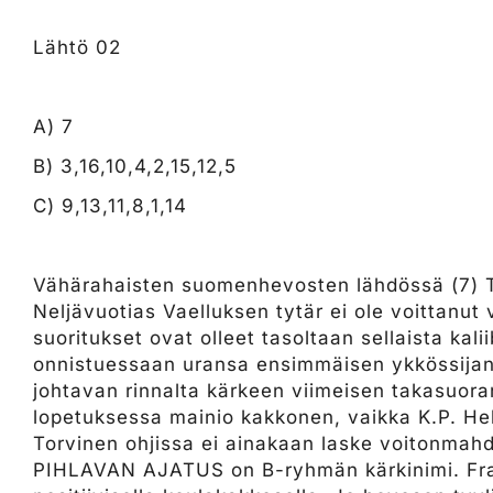
Lähtö 02
A) 7
B) 3,16,10,4,2,15,12,5
C) 9,13,11,8,1,14
Vähärahaisten suomenhevosten lähdössä (7) T
Neljävuotias Vaelluksen tytär ei ole voittanut
suoritukset ovat olleet tasoltaan sellaista ka
onnistuessaan uransa ensimmäisen ykkössijan.
johtavan rinnalta kärkeen viimeisen takasuoran
lopetuksessa mainio kakkonen, vaikka K.P. Helk
Torvinen ohjissa ei ainakaan laske voitonmahd
PIHLAVAN AJATUS on B-ryhmän kärkinimi. Frans