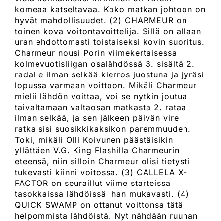
komeaa katseltavaa. Koko matkan johtoon on
hyvät mahdollisuudet. (2) CHARMEUR on
toinen kova voitontavoittelija. Sillä on allaan
uran ehdottomasti toistaiseksi kovin suoritus.
Charmeur nousi Porin viimekertaisessa
kolmevuotisliigan osalähdössä 3. sisältä 2.
radalle ilman selkää kierros juostuna ja jyräsi
lopussa varmaan voittoon. Mikäli Charmeur
mielii lähdön voittaa, voi se nytkin joutua
taivaltamaan valtaosan matkasta 2. rataa
ilman selkää, ja sen jälkeen päivän vire
ratkaisisi suosikkikaksikon paremmuuden.
Toki, mikäli Olli Koivunen päästäisikin
yllättäen V.G. King Flashilla Charmeurin
eteensä, niin silloin Charmeur olisi tietysti
tukevasti kiinni voitossa. (3) CALLELA X-
FACTOR on seuraillut viime starteissa
tasokkaissa lähdöissä ihan mukavasti. (4)
QUICK SWAMP on ottanut voittonsa tätä
helpommista lähdöistä. Nyt nähdään ruunan