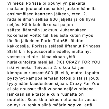
Viimeksi Porissa piippuhyllyn paikalta
matkaan joutunut ruuna iski joukon hänniltä
ensimmäisen kaarteen jälkeen, eteni 2.
radalle ilman selkää 900 jäljellä ja oli hyvä
neljäs. Kärkikolmikko sai paljon
säästeliäämmän juoksun. Juhannuksen
Kokemäen voitto tuli keulasta kuten myös
tämän jälkeinen Porin Toto65-lähdön
kakkossija. Porissa selässä liftannut Princess
Stahl kiri loppusuoralla edelle, mutta nyt
vastassa ei ole likimainkaan yhtä
hurjakuntoista menijää. (10) CRAZY FOR YOU
iski viimeksi Teivossa 2. ulkoa kärjen
kimppuun runsaat 600 jäljellä, muttei lopulta
pystynyt kamppailemaan totosijoista ja joutui
tyytymään kuudenteen sijaan. Crazy For You
ei ole noussut tänä vuonna neljävuotiaana
lainkaan sille tasolle kuin ruunalta on
odotettu. Suosikkia lukuun ottamatta vastus
on nyt kuitenkin siinä määrin sopiva, että