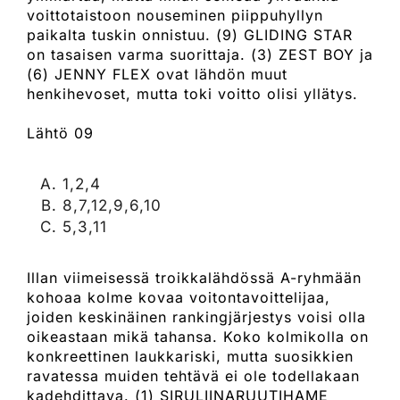
voittotaistoon nouseminen piippuhyllyn
paikalta tuskin onnistuu. (9) GLIDING STAR
on tasaisen varma suorittaja. (3) ZEST BOY ja
(6) JENNY FLEX ovat lähdön muut
henkihevoset, mutta toki voitto olisi yllätys.
Lähtö 09
1,2,4
8,7,12,9,6,10
5,3,11
Illan viimeisessä troikkalähdössä A-ryhmään
kohoaa kolme kovaa voitontavoittelijaa,
joiden keskinäinen rankingjärjestys voisi olla
oikeastaan mikä tahansa. Koko kolmikolla on
konkreettinen laukkariski, mutta suosikkien
ravatessa muiden tehtävä ei ole todellakaan
kadehdittava. (1) SIRULIINARUUTIHAME