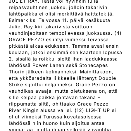
JULIET RAY. Tästä voi hyvinkin tulla
reipasvauhtinen juoksu, jolloin takarivin
lähtöpaikka ei olisi merkittävä haittatekijä.
Esimerkiksi Teivossa 11. päivä kesäkuuta
Juliet Ray kiri takarivistä voittoon
vauhdinjaoltaan tempoilevassa juoksussa. (4)
GRACE PEZZO esiintyi viimeksi Teivossa
pitkästä aikaa edukseen. Tamma avasi ensin
keulaan, jatkoi ensimmäisen kaarteen lopussa
2. sisällä ja roikkui sieltä ihan laadukkaassa
lähdössä Power Lanen sekä Stonecapes
Thorin jälkeen kolmanneksi. Mainittakoon,
että ykkösradalta liikkeelle lähtenyt Double
Strike sijoittui neljänneksi. Grace Pezzo on
vauhdikas avaaja, mutta oletuksena on, että
sille kelpaa paikka johtavan takana –
riippumatta siitä, ohittaako Grace Pezzo
River Kingin alussa vai ei. (12) LIGHT UP ei
ollut viimeksi Turussa kovatasoisessa
lähdössä niin huono kuin sijoitus antaa
ymmärtää, mutta ilman selkeää ylivauhtia