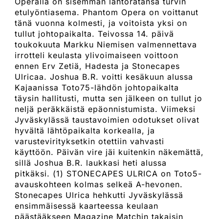
Operalla on sisemmän lähtöratansa turvin
etulyöntiasema. Phantom Opera on voittanut
tänä vuonna kolmesti, ja voitoista yksi on
tullut johtopaikalta. Teivossa 14. päivä
toukokuuta Markku Niemisen valmennettava
irrotteli keulasta ylivoimaiseen voittoon
ennen Erv Zetiä, Hadesta ja Stonecapes
Ulricaa. Joshua B.R. voitti kesäkuun alussa
Kajaanissa Toto75-lähdön johtopaikalta
täysin hallitusti, mutta sen jälkeen on tullut jo
neljä peräkkäistä epäonnistumista. Viimeksi
Jyväskylässä taustavoimien odotukset olivat
hyvältä lähtöpaikalta korkealla, ja
varustevirityksetkin otettiin vahvasti
käyttöön. Päivän vire jäi kuitenkin näkemättä,
sillä Joshua B.R. laukkasi heti alussa
pitkäksi. (1) STONECAPES ULRICA on Toto5-
avauskohteen kolmas selkeä A-hevonen.
Stonecapes Ulrica hehkutti Jyväskylässä
ensimmäisessä kaarteessa keulaan
päästääkseen Magazine Matchin takaisin