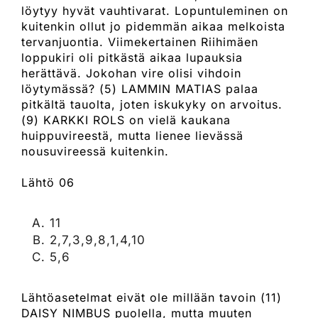
löytyy hyvät vauhtivarat. Lopuntuleminen on
kuitenkin ollut jo pidemmän aikaa melkoista
tervanjuontia. Viimekertainen Riihimäen
loppukiri oli pitkästä aikaa lupauksia
herättävä. Jokohan vire olisi vihdoin
löytymässä? (5) LAMMIN MATIAS palaa
pitkältä tauolta, joten iskukyky on arvoitus.
(9) KARKKI ROLS on vielä kaukana
huippuvireestä, mutta lienee lievässä
nousuvireessä kuitenkin.
Lähtö 06
11
2,7,3,9,8,1,4,10
5,6
Lähtöasetelmat eivät ole millään tavoin (11)
DAISY NIMBUS puolella, mutta muuten