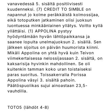
vanavedessä 5. sisältä positiivisesti
kuudenneksi. (7) CREDIT TO SIMBLE on
napannut jo kolme peräkkäistä kolmossijaa,
eikä totoputken jatkaminen olisi juoksun
luontuessa minkäänlainen yllätys. Voitto kyllä
yllättäisi. (1) APPOLINA pystyy
hyödyntämään hyvän lähtöpaikkansa ja
saanee lopulta unelmajuoksun 2. sisällä. Sen
jälkeen sijoitus on päivän huumorista kiinni.
Mikäli Appolina on yhtä hyvä kuin Teivon
viimekertaisessa nelossijassaan 2. sisältä, on
kaksarisija hyvinkin mahdollinen. Se oli
kuitenkin tamman koko uran toistaiseksi
paras suoritus. Toissakerralla Porissa
Appolina väsyi 3. sisältä pahoin.
Päätöspuolikas sujui ainoastaan 23,5-
vauhdilla.
TOTO5 (lähdöt 4-8)