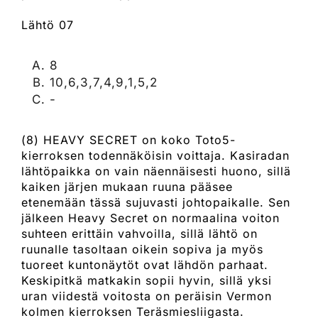
Lähtö 07
8
10,6,3,7,4,9,1,5,2
-
(8) HEAVY SECRET on koko Toto5-
kierroksen todennäköisin voittaja. Kasiradan
lähtöpaikka on vain näennäisesti huono, sillä
kaiken järjen mukaan ruuna pääsee
etenemään tässä sujuvasti johtopaikalle. Sen
jälkeen Heavy Secret on normaalina voiton
suhteen erittäin vahvoilla, sillä lähtö on
ruunalle tasoltaan oikein sopiva ja myös
tuoreet kuntonäytöt ovat lähdön parhaat.
Keskipitkä matkakin sopii hyvin, sillä yksi
uran viidestä voitosta on peräisin Vermon
kolmen kierroksen Teräsmiesliigasta.