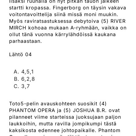
lisäksi ruunalla on nyt pitkän tauon jälkeen
startti kropassa. Fingerborg on täysin vakava
voitontavoittelija siinä missä moni muukin.
Myös raviratsastuksessa debytoiva (5) RIVER
MIRCH kohoaa mukaan A-ryhmään, vaikka on
ollut tänä vuonna kärrylähdöissä kaukana
parhaastaan.
Lähtö 04
4,5,1
6,2,8
3,7
Toto5-pelin avauskohteen suosikit (4)
PHANTOM OPERA ja (5) JOSHUA B.R. ovat
pilanneet viime starteissa juoksujaan paljon
laukkoihin, mutta ravilla jompikumpi tästä
kaksikosta edennee johtopaikalle. Phantom