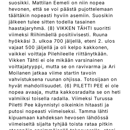
suosikki. Mattilan Eemeli on niin nopea
hevonen, että se voi päästä pujottelemaan
täältäkin nopeasti hyviin asemiin. Suosikin
jälkeen tulee sitten todella tasainen
haastajaryhmä. (8) VIKKEN TÄHTI suoritti
viimeksi Riihimäellä positiivisesti. Ruuna
hyökkäsi 3. ulkoa 700 jäljellä, eteni 2. ulos
vajaat 500 jäljellä ja oli kelpo kakkonen,
vaikkei voittaja Pilehileelle riittänytkään.
Vikken Tähti ei ole mikään varsinainen
voittajatyyppi, mutta se on ravivarma ja Ari
Moilanen jatkaa viime startin tavoin
vahvistuksena ruunan ohjissa. Totosijaan on
hyvät mahdollisuudet. (6) PILETTI PEE ei ole
nopea avaaja, mutta kakkosradalta se on heti
valmiiksi toisella radalla. Viimeksi Turussa
Piletti Pee käynnistyi oikeinkin hitaasti ja
putosi nopeasti viimeiseksi. Tamma lähti
kipuamaan kahdeksan hevosen lähdössä
viimeiseltä sijalta tyhjää toista rataa pitkin