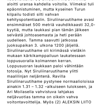
aloitti uransa kahdella voitolla. Viimeksi tuli
epäonnistuminen, mutta kyseinen Turun
kilpailu todisti silti vahvan
kehityspotentiaalin. Siruliinaruutihame avasi
ensimmäiset 500 metriä vauhdikkaasti 32,0-
kyytiä, mutta laukkasi pian tämän jälkeen
selvästä johtoasemasta ja heti perään
uudelleen. Tamma saavutti jatkossa
juoksupaikan 3. ulkona 1200 jäljellä.
Siruliinaruutihame oli kirimässä vieläkin
mukaan kärkikamppailuun laukatessaan
loppusuoralla kolmannen kerran.
Loppusuoran laukkaan paloi vähintään
totosija. Nyt Siruliinaruutihame ylitti
maalilinjan neljäntenä. Ravilla
Siruliinaruutihame pystynee normaalioloissa
ainakin 1.31 – 1.32 –alkuiseen tulokseen, ja
Ari Moilasella vahvistuva lahjakas
neljävuotias tamma on oikein vahva
voitontavoittelija. Myös (2) ALEKSIN LIITO