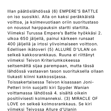
Illan päätöslähdössä (6) EMPERE’S BATTLE
on iso suosikki. Alla on kaksi peräkkäistä
voittoa, ja kolmevuotiaan oriin suoritustaso
on noussut harppauksin startti startilta.
Viimeksi Turussa Empere’s Battle hyökkäsi 2.
ulkoa 650 jäljellä, painui kärkeen runsaat
400 jäljellä ja irtosi ylivoimaiseen voittoon.
Edellisen ikätoveri (5) ALLURE D’ULAN on
selkeä kakkosrankkaus. Ruuna ei riittänyt
viimeksi Teivon Kriteriumkokeessa
seitsemättä sijaa parempaan, mutta tässä
lähdössä vastaavan tason suorituksella ollaan
tiukasti kiinni kakkossijassa.
Toissakertaisessa Teivon kisassaan Joni-
Petteri Irrin suojatti kiri Spyder Wanian
voittamassa lähdössä 4. sisältä oikein
positiivisesti kolmanneksi. (3) MIRACLE OF
LOVE on selkeä kolmosrankkaus. Se kiri
viimeksi Teivossa Allure d’Ulanin