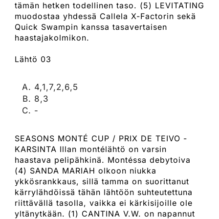
tämän hetken todellinen taso. (5) LEVITATING
muodostaa yhdessä Callela X-Factorin sekä
Quick Swampin kanssa tasavertaisen
haastajakolmikon.
Lähtö 03
4,1,7,2,6,5
8,3
-
SEASONS MONTÉ CUP / PRIX DE TEIVO -
KARSINTA Illan montélähtö on varsin
haastava pelipähkinä. Montéssa debytoiva
(4) SANDA MARIAH olkoon niukka
ykkösrankkaus, sillä tamma on suorittanut
kärrylähdöissä tähän lähtöön suhteutettuna
riittävällä tasolla, vaikka ei kärkisijoille ole
yltänytkään. (1) CANTINA V.W. on napannut