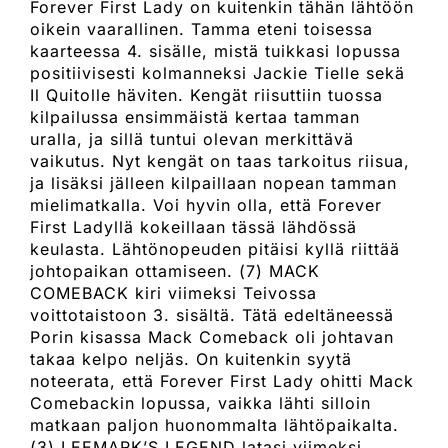
Forever First Lady on kuitenkin tähän lähtöön
oikein vaarallinen. Tamma eteni toisessa
kaarteessa 4. sisälle, mistä tuikkasi lopussa
positiivisesti kolmanneksi Jackie Tielle sekä
Il Quitolle häviten. Kengät riisuttiin tuossa
kilpailussa ensimmäistä kertaa tamman
uralla, ja sillä tuntui olevan merkittävä
vaikutus. Nyt kengät on taas tarkoitus riisua,
ja lisäksi jälleen kilpaillaan nopean tamman
mielimatkalla. Voi hyvin olla, että Forever
First Ladyllä kokeillaan tässä lähdössä
keulasta. Lähtönopeuden pitäisi kyllä riittää
johtopaikan ottamiseen. (7) MACK
COMEBACK kiri viimeksi Teivossa
voittotaistoon 3. sisältä. Tätä edeltäneessä
Porin kisassa Mack Comeback oli johtavan
takaa kelpo neljäs. On kuitenkin syytä
noteerata, että Forever First Lady ohitti Mack
Comebackin lopussa, vaikka lähti silloin
matkaan paljon huonommalta lähtöpaikalta.
(3) LEEMARK’S LEGEND latasi viimeksi