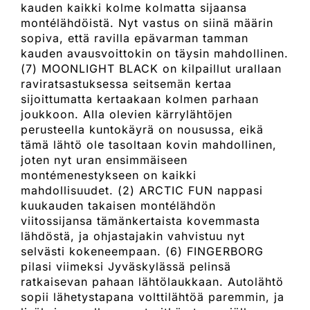
kauden kaikki kolme kolmatta sijaansa
montélähdöistä. Nyt vastus on siinä määrin
sopiva, että ravilla epävarman tamman
kauden avausvoittokin on täysin mahdollinen.
(7) MOONLIGHT BLACK on kilpaillut urallaan
raviratsastuksessa seitsemän kertaa
sijoittumatta kertaakaan kolmen parhaan
joukkoon. Alla olevien kärrylähtöjen
perusteella kuntokäyrä on nousussa, eikä
tämä lähtö ole tasoltaan kovin mahdollinen,
joten nyt uran ensimmäiseen
montémenestykseen on kaikki
mahdollisuudet. (2) ARCTIC FUN nappasi
kuukauden takaisen montélähdön
viitossijansa tämänkertaista kovemmasta
lähdöstä, ja ohjastajakin vahvistuu nyt
selvästi kokeneempaan. (6) FINGERBORG
pilasi viimeksi Jyväskylässä pelinsä
ratkaisevan pahaan lähtölaukkaan. Autolähtö
sopii lähetystapana volttilähtöä paremmin, ja