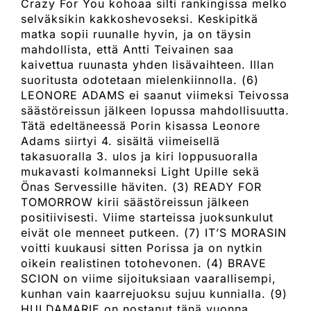
Crazy For You kohoaa silti rankingissa melko
selväksikin kakkoshevoseksi. Keskipitkä
matka sopii ruunalle hyvin, ja on täysin
mahdollista, että Antti Teivainen saa
kaivettua ruunasta yhden lisävaihteen. Illan
suoritusta odotetaan mielenkiinnolla. (6)
LEONORE ADAMS ei saanut viimeksi Teivossa
säästöreissun jälkeen lopussa mahdollisuutta.
Tätä edeltäneessä Porin kisassa Leonore
Adams siirtyi 4. sisältä viimeisellä
takasuoralla 3. ulos ja kiri loppusuoralla
mukavasti kolmanneksi Light Upille sekä
Önas Servessille häviten. (3) READY FOR
TOMORROW kirii säästöreissun jälkeen
positiivisesti. Viime starteissa juoksunkulut
eivät ole menneet putkeen. (7) IT’S MORASIN
voitti kuukausi sitten Porissa ja on nytkin
oikein realistinen totohevonen. (4) BRAVE
SCION on viime sijoituksiaan vaarallisempi,
kunhan vain kaarrejuoksu sujuu kunnialla. (9)
HULDAMARIE on nostanut tänä vuonna