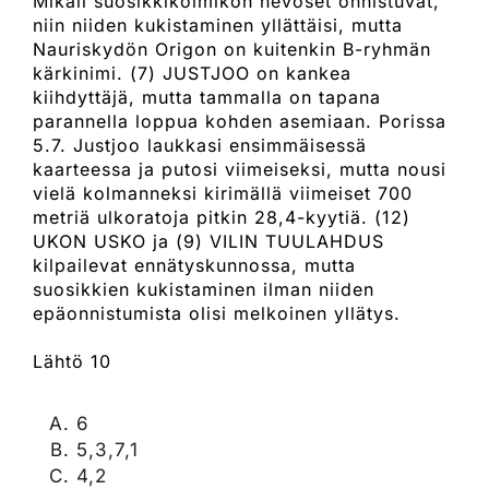
Mikäli suosikkikolmikon hevoset onnistuvat,
niin niiden kukistaminen yllättäisi, mutta
Nauriskydön Origon on kuitenkin B-ryhmän
kärkinimi. (7) JUSTJOO on kankea
kiihdyttäjä, mutta tammalla on tapana
parannella loppua kohden asemiaan. Porissa
5.7. Justjoo laukkasi ensimmäisessä
kaarteessa ja putosi viimeiseksi, mutta nousi
vielä kolmanneksi kirimällä viimeiset 700
metriä ulkoratoja pitkin 28,4-kyytiä. (12)
UKON USKO ja (9) VILIN TUULAHDUS
kilpailevat ennätyskunnossa, mutta
suosikkien kukistaminen ilman niiden
epäonnistumista olisi melkoinen yllätys.
Lähtö 10
6
5,3,7,1
4,2