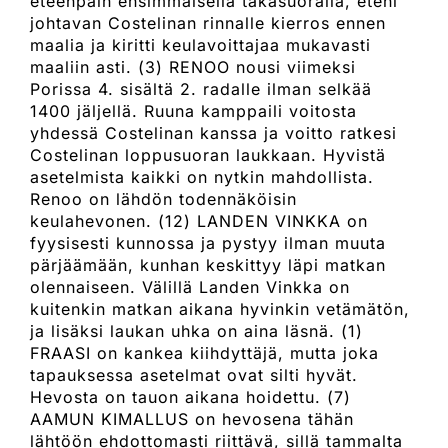
eteenpäin ensimmäisellä takasuoralla, eteni
johtavan Costelinan rinnalle kierros ennen
maalia ja kiritti keulavoittajaa mukavasti
maaliin asti. (3) RENOO nousi viimeksi
Porissa 4. sisältä 2. radalle ilman selkää
1400 jäljellä. Ruuna kamppaili voitosta
yhdessä Costelinan kanssa ja voitto ratkesi
Costelinan loppusuoran laukkaan. Hyvistä
asetelmista kaikki on nytkin mahdollista.
Renoo on lähdön todennäköisin
keulahevonen. (12) LANDEN VINKKA on
fyysisesti kunnossa ja pystyy ilman muuta
pärjäämään, kunhan keskittyy läpi matkan
olennaiseen. Välillä Landen Vinkka on
kuitenkin matkan aikana hyvinkin vetämätön,
ja lisäksi laukan uhka on aina läsnä. (1)
FRAASI on kankea kiihdyttäjä, mutta joka
tapauksessa asetelmat ovat silti hyvät.
Hevosta on tauon aikana hoidettu. (7)
AAMUN KIMALLUS on hevosena tähän
lähtöön ehdottomasti riittävä, sillä tammalta