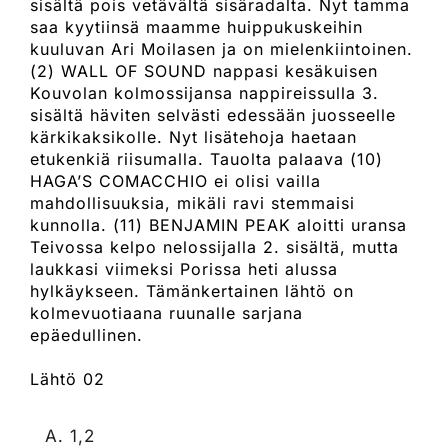
sisältä pois vetävältä sisäradalta. Nyt tamma
saa kyytiinsä maamme huippukuskeihin
kuuluvan Ari Moilasen ja on mielenkiintoinen.
(2) WALL OF SOUND nappasi kesäkuisen
Kouvolan kolmossijansa nappireissulla 3.
sisältä häviten selvästi edessään juosseelle
kärkikaksikolle. Nyt lisätehoja haetaan
etukenkiä riisumalla. Tauolta palaava (10)
HAGA’S COMACCHIO ei olisi vailla
mahdollisuuksia, mikäli ravi stemmaisi
kunnolla. (11) BENJAMIN PEAK aloitti uransa
Teivossa kelpo nelossijalla 2. sisältä, mutta
laukkasi viimeksi Porissa heti alussa
hylkäykseen. Tämänkertainen lähtö on
kolmevuotiaana ruunalle sarjana
epäedullinen.
Lähtö 02
1,2