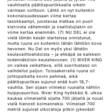
vauhtisella päätöspuolikkaalla oikein
varmaan voittoon. Lähtö on nyt kuitenkin
kokonaisuudessaan viime kertaa
tasokkaampi, juostavaa matkaa on puoli
kierrosta vähemmän ja osallistujiakin on
viime kertaa enemmän. (7) NU DEL ei ole
vielä tämän kesän starteissa onnistunut,
mutta ruuna on kuitenkin tähän lähtöön kova
hevonen. Nu Del on myös yksi lähdön
keulavaihtoehdoista – ja ehkäpä se kaikkein
todennäköisin keulahevonen. (1) RIVER KING
on vaikea veikattava, sillä suoritustaso on
vaihdellut paljon. Toissakerralla ruuna oli
johtopaikalta kovin pehmeä, eikä
päätöspuolikas sujunut enää kuin 18,7-
vauhtia. Sen sijaan viimeksi ruunalta nähtiin
huippusuoritus. River King hyökkäsi 6. ulkoa
kaukaa viimeiseltä sijalta 700 jäljellä ja nousi
vielä hienosti kolmanneksi. Viimeiset 700
metriä sujuivat ulkoratoja pitkin jykevästi