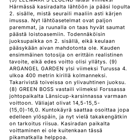
Härmässä kasiradalta lähtöön ja pääsi lopulta
2. sisälle, mistä seuraili maaliin asti kärjen
imussa. Nyt lähtöasetelmat ovat paljon
paremmat, ja ruunalla on taas hyvät saumat
päästä loistoasemiin. Todennäköisin
juoksupaikka on 2. sisällä, eikä keulaan
pääsykään aivan mahdotonta ole. Kauden
ensimmäinen totosija on erittäin realistinen
tavoite, eikä edes voitto olisi yllätys. (9)
ARGANGEL GARDEN ylsi viimeksi Turussa 4.
ulkoa 400 metrin kirillä kolmanneksi.
Takarivistä toiveissa on ylivauhtinen juoksu.
(8) GREEN BOSS vastaili viimeksi Forssassa
johtopaikalta Länsicup-karsinnassa varmaan
voittoon. Väliajat olivat 14,5-15,5-
(15,0)-16,0. Kuntokäyrä saattaa osoittaa jopa
edelleen ylöspäin, ja nyt vielä takakengätkin
on tarkoitus riisua. Kasiradan paikalta
voittaminen ei ole kuitenkaan tässä
pikamatkalla helppoa.