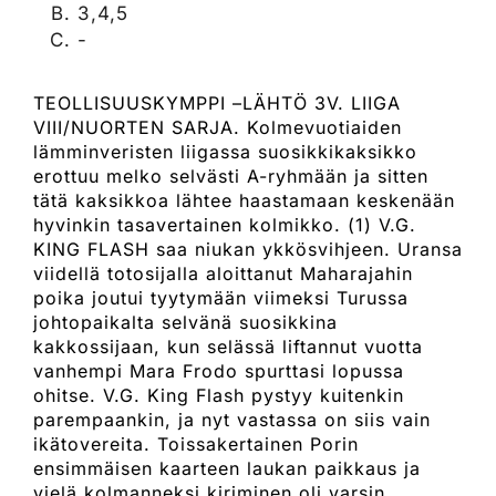
3,4,5
-
TEOLLISUUSKYMPPI –LÄHTÖ 3V. LIIGA
VIII/NUORTEN SARJA. Kolmevuotiaiden
lämminveristen liigassa suosikkikaksikko
erottuu melko selvästi A-ryhmään ja sitten
tätä kaksikkoa lähtee haastamaan keskenään
hyvinkin tasavertainen kolmikko. (1) V.G.
KING FLASH saa niukan ykkösvihjeen. Uransa
viidellä totosijalla aloittanut Maharajahin
poika joutui tyytymään viimeksi Turussa
johtopaikalta selvänä suosikkina
kakkossijaan, kun selässä liftannut vuotta
vanhempi Mara Frodo spurttasi lopussa
ohitse. V.G. King Flash pystyy kuitenkin
parempaankin, ja nyt vastassa on siis vain
ikätovereita. Toissakertainen Porin
ensimmäisen kaarteen laukan paikkaus ja
vielä kolmanneksi kiriminen oli varsin