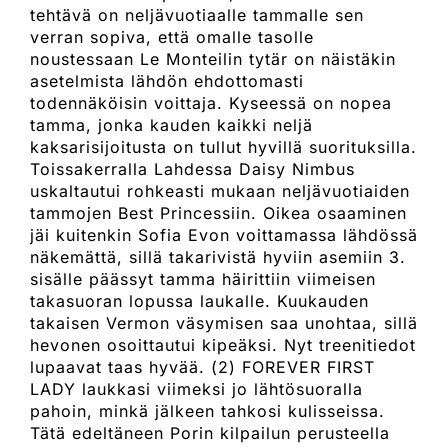
tehtävä on neljävuotiaalle tammalle sen
verran sopiva, että omalle tasolle
noustessaan Le Monteilin tytär on näistäkin
asetelmista lähdön ehdottomasti
todennäköisin voittaja. Kyseessä on nopea
tamma, jonka kauden kaikki neljä
kaksarisijoitusta on tullut hyvillä suorituksilla.
Toissakerralla Lahdessa Daisy Nimbus
uskaltautui rohkeasti mukaan neljävuotiaiden
tammojen Best Princessiin. Oikea osaaminen
jäi kuitenkin Sofia Evon voittamassa lähdössä
näkemättä, sillä takarivistä hyviin asemiin 3.
sisälle päässyt tamma häirittiin viimeisen
takasuoran lopussa laukalle. Kuukauden
takaisen Vermon väsymisen saa unohtaa, sillä
hevonen osoittautui kipeäksi. Nyt treenitiedot
lupaavat taas hyvää. (2) FOREVER FIRST
LADY laukkasi viimeksi jo lähtösuoralla
pahoin, minkä jälkeen tahkosi kulisseissa.
Tätä edeltäneen Porin kilpailun perusteella