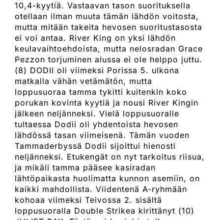
10,4-kyytiä. Vastaavan tason suorituksella
otellaan ilman muuta tämän lähdön voitosta,
mutta mitään takeita hevosen suoritustasosta
ei voi antaa. River King on yksi lähdön
keulavaihtoehdoista, mutta nelosradan Grace
Pezzon torjuminen alussa ei ole helppo juttu.
(8) DODII oli viimeksi Porissa 5. ulkona
matkalla vähän vetämätön, mutta
loppusuoraa tamma tykitti kuitenkin koko
porukan kovinta kyytiä ja nousi River Kingin
jälkeen neljänneksi. Vielä loppusuoralle
tultaessa Dodii oli yhdentoista hevosen
lähdössä tasan viimeisenä. Tämän vuoden
Tammaderbyssä Dodii sijoittui hienosti
neljänneksi. Etukengät on nyt tarkoitus riisua,
ja mikäli tamma pääsee kasiradan
lähtöpaikasta huolimatta kunnon asemiin, on
kaikki mahdollista. Viidentenä A-ryhmään
kohoaa viimeksi Teivossa 2. sisältä
loppusuoralla Double Strikea kirittänyt (10)