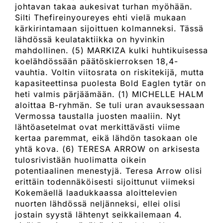
johtavan takaa aukesivat turhan myöhään.
Silti Thefireinyoureyes ehti vielä mukaan
kärkirintamaan sijoittuen kolmanneksi. Tässä
lähdössä keulataktiikka on hyvinkin
mahdollinen. (5) MARKIZA kulki huhtikuisessa
koelähdössään päätöskierroksen 18,4-
vauhtia. Voltin viitosrata on riskitekijä, mutta
kapasiteettinsa puolesta Bold Eaglen tytär on
heti valmis pärjäämään. (1) MICHELLE HALM
aloittaa B-ryhmän. Se tuli uran avauksessaan
Vermossa taustalla juosten maaliin. Nyt
lähtöasetelmat ovat merkittävästi viime
kertaa paremmat, eikä lähdön tasokaan ole
yhtä kova. (6) TERESA ARROW on arkisesta
tulosrivistään huolimatta oikein
potentiaalinen menestyjä. Teresa Arrow olisi
erittäin todennäköisesti sijoittunut viimeksi
Kokemäellä laadukkaassa aloittelevien
nuorten lähdössä neljänneksi, ellei olisi
jostain syystä lähtenyt seikkailemaan 4.