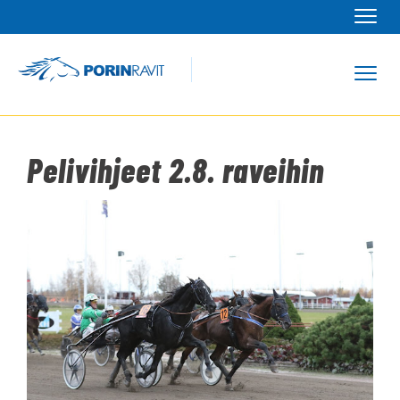
Navi
Navi
Pelivihjeet 2.8. raveihin