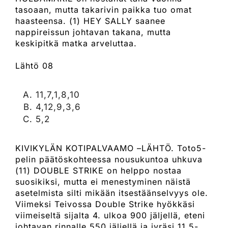
tasoaan, mutta takarivin paikka tuo omat
haasteensa. (1) HEY SALLY saanee
nappireissun johtavan takana, mutta
keskipitkä matka arveluttaa.
Lähtö 08
11,7,1,8,10
4,12,9,3,6
5,2
KIVIKYLÄN KOTIPALVAAMO –LÄHTÖ. Toto5-
pelin päätöskohteessa nousukuntoa uhkuva
(11) DOUBLE STRIKE on helppo nostaa
suosikiksi, mutta ei menestyminen näistä
asetelmista silti mikään itsestäänselvyys ole.
Viimeksi Teivossa Double Strike hyökkäsi
viimeiseltä sijalta 4. ulkoa 900 jäljellä, eteni
johtavan rinnalle 550 jäljellä ja jyräsi 11,5-