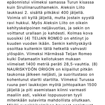
epäonnistui viimeksi samassa Turun kisassa
kuin Siruliinaruutihamekin. Aleksin Liito
laukkasi 2. sisältä pitkäksi 400 jäljellä.
Voimia oli kyllä jäljellä, mutta jostain syystä
ravi hukkui. Myös Aleksin Liito on oikein
kehityskelpoinen neljävuotias, ja sekin on
voittanut urallaan jo kahdesti. Kolmas kova
suosikki (4) TEIJAN ROMEO on ehtinyt jo
kuuden vuoden ikään. Senkin kehityskäyrä
osoittaa kuitenkin tällä hetkellä vahvasti
ylöspäin. Viimeksi Härmässä Teijan Romeo
kulki Datamaatin kellotuksen mukaan
viimeiset 1400 metriä peräti 28,5-vauhtia. (8)
NAURISKYDÖN ORIGON on kilpaillut pitkän
taukonsa jälkeen neljästi, ja suoritustaso on
kohentunut startti startilta. Viimeksi Turussa
ruuna peri laukkojen myötä johtopaikan 1500
jäljellä ja piti asemistaan kiinni varmasti
maaliin asti, vaikkei loppusuoran tyyli
mitenkään sulavinta mahdollista ollutkaan.