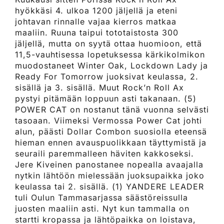
hyökkäsi 4. ulkoa 1200 jäljellä ja eteni
johtavan rinnalle vajaa kierros matkaa
maaliin. Ruuna taipui tototaistosta 300
jäljellä, mutta on syytä ottaa huomioon, että
11,5-vauhtisessa lopetuksessa kärkikolmikon
muodostaneet Winter Oak, Lockdown Lady ja
Ready For Tomorrow juoksivat keulassa, 2.
sisällä ja 3. sisällä. Muut Rock’n Roll Ax
pystyi pitämään loppuun asti takanaan. (5)
POWER CAT on nostanut tänä vuonna selvästi
tasoaan. Viimeksi Vermossa Power Cat johti
alun, päästi Dollar Combon suosiolla eteensä
hieman ennen avauspuolikkaan täyttymistä ja
seuraili paremmalleen häviten kakkoseksi.
Jere Kiveinen panostanee nopealla avaajalla
nytkin lähtöön mielessään juoksupaikka joko
keulassa tai 2. sisällä. (1) YANDERE LEADER
tuli Oulun Tammasarjassa säästöreissulla
juosten maaliin asti. Nyt kun tammalla on
startti kropassa ja lähtöpaikka on loistava,