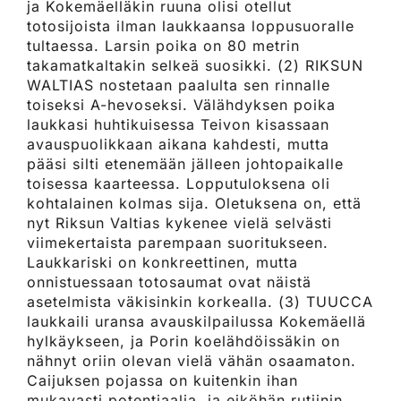
ja Kokemäelläkin ruuna olisi otellut
totosijoista ilman laukkaansa loppusuoralle
tultaessa. Larsin poika on 80 metrin
takamatkaltakin selkeä suosikki. (2) RIKSUN
WALTIAS nostetaan paalulta sen rinnalle
toiseksi A-hevoseksi. Välähdyksen poika
laukkasi huhtikuisessa Teivon kisassaan
avauspuolikkaan aikana kahdesti, mutta
pääsi silti etenemään jälleen johtopaikalle
toisessa kaarteessa. Lopputuloksena oli
kohtalainen kolmas sija. Oletuksena on, että
nyt Riksun Valtias kykenee vielä selvästi
viimekertaista parempaan suoritukseen.
Laukkariski on konkreettinen, mutta
onnistuessaan totosaumat ovat näistä
asetelmista väkisinkin korkealla. (3) TUUCCA
laukkaili uransa avauskilpailussa Kokemäellä
hylkäykseen, ja Porin koelähdöissäkin on
nähnyt oriin olevan vielä vähän osaamaton.
Caijuksen pojassa on kuitenkin ihan
mukavasti potentiaalia, ja eiköhän rutiinin