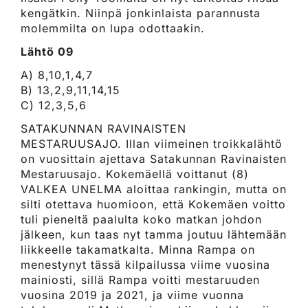
kengätkin. Niinpä jonkinlaista parannusta
molemmilta on lupa odottaakin.
Lähtö 09
A) 8,10,1,4,7
B) 13,2,9,11,14,15
C) 12,3,5,6
SATAKUNNAN RAVINAISTEN
MESTARUUSAJO. Illan viimeinen troikkalähtö
on vuosittain ajettava Satakunnan Ravinaisten
Mestaruusajo. Kokemäellä voittanut (8)
VALKEA UNELMA aloittaa rankingin, mutta on
silti otettava huomioon, että Kokemäen voitto
tuli pieneltä paalulta koko matkan johdon
jälkeen, kun taas nyt tamma joutuu lähtemään
liikkeelle takamatkalta. Minna Rampa on
menestynyt tässä kilpailussa viime vuosina
mainiosti, sillä Rampa voitti mestaruuden
vuosina 2019 ja 2021, ja viime vuonna