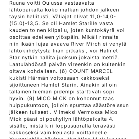
Ruuna voitti Oulussa vastaavalta
lähtöpaikalta koko matkan johdon jälkeen
täysin hallitusti. Väliajat olivat 11,0-14,0-
(15,0)-13,5. Se oli Hamlet Starille vasta
kauden toinen kilpailu, joten kuntokäyrä voi
osoittaa edelleen ylöspäin. Mikäli rinnalta
niin ikään lujaa avaava River Mirch ei venytä
lähtökiihdytystä liian pitkäksi, voi Halmet
Star nytkin hallita juoksun jokaista metriä.
Laatulähdössä päivän vireenkin on kuitenkin
oltava kohdallaan. (6) COUNT MARCEL
kukisti Härmän voitossaan kakkoseksi
sijoittuneen Hamlet Starin. Ainakin silloin
tällainen hieman pidempi starttiväli sopi
hyvin. (9) MICO MICK on kohonnut taas
huippukuntoon, jolloin spurttaa säästöreissun
jälkeen tulisesti. Viimeksi Vermossa Mico
Mick pääsi piippuhyllyn lähtöpaikalta 4.
sisälle, mistä kiri loppusuoralla terävästi
kakkoseksi vain keulasta voittaneelle