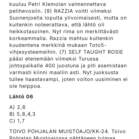
kuuluu Petri Klemolan valmennettava
pelihevosiin. (9) RAZZIA voitti viimeksi
Suonenjoella lopulta ylivoimaisesti, mutta on
kuitenkin noteerattava, että lähtö oli
heikkotasoinen. Nyt rima on merkittävästi
korkeammalla. Razzia mahtuu kuitenkin
kuudentena merkkinä mukaan Toto5-
vihjesysteemeihin. (7) SELF TAUGHT ROSIE
pääsi etenemään viimeksi Turussa
johtopaikalle 400 juostuna ja piti asemistaan
varmasti kiinni maaliin asti. Nyt juoksusta
tullee haastavampi, joten voiton uusiminen ei
ole helppoa.
Lähtö 06
A) 2,6
B) 5,8,4,3
C) 1,7
TOIVO POHJALAN MUISTOAJO/KK-24. Toivo
Pohjalan Muistoajossa nähtäneen tuimaa