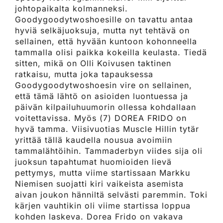
johtopaikalta kolmanneksi.
Goodygoodytwoshoesille on tavattu antaa
hyviä selkäjuoksuja, mutta nyt tehtävä on
sellainen, että hyvään kuntoon kohonneella
tammalla olisi paikka kokeilla keulasta. Tiedä
sitten, mikä on Olli Koivusen taktinen
ratkaisu, mutta joka tapauksessa
Goodygoodytwoshoesin vire on sellainen,
että tämä lähtö on asioiden luontuessa ja
päivän kilpailuhuumorin ollessa kohdallaan
voitettavissa. Myös (7) DOREA FRIDO on
hyvä tamma. Viisivuotias Muscle Hillin tytär
yrittää tällä kaudella nousua avoimiin
tammalähtöihin. Tammaderbyn viides sija oli
juoksun tapahtumat huomioiden lievä
pettymys, mutta viime startissaan Markku
Niemisen suojatti kiri vaikeista asemista
aivan joukon hänniltä selvästi paremmin. Toki
kärjen vauhtikin oli viime startissa loppua
kohden laskeva. Dorea Frido on vakava