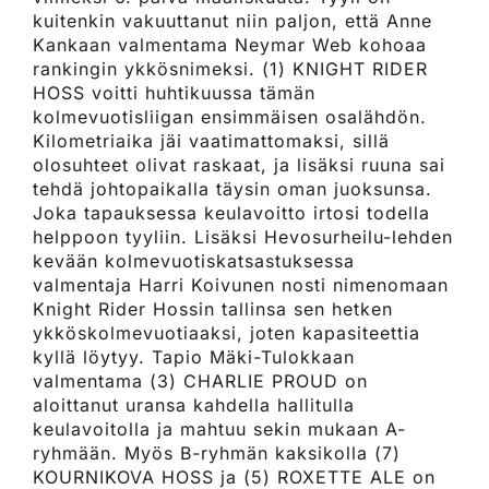
kuitenkin vakuuttanut niin paljon, että Anne
Kankaan valmentama Neymar Web kohoaa
rankingin ykkösnimeksi. (1) KNIGHT RIDER
HOSS voitti huhtikuussa tämän
kolmevuotisliigan ensimmäisen osalähdön.
Kilometriaika jäi vaatimattomaksi, sillä
olosuhteet olivat raskaat, ja lisäksi ruuna sai
tehdä johtopaikalla täysin oman juoksunsa.
Joka tapauksessa keulavoitto irtosi todella
helppoon tyyliin. Lisäksi Hevosurheilu-lehden
kevään kolmevuotiskatsastuksessa
valmentaja Harri Koivunen nosti nimenomaan
Knight Rider Hossin tallinsa sen hetken
ykköskolmevuotiaaksi, joten kapasiteettia
kyllä löytyy. Tapio Mäki-Tulokkaan
valmentama (3) CHARLIE PROUD on
aloittanut uransa kahdella hallitulla
keulavoitolla ja mahtuu sekin mukaan A-
ryhmään. Myös B-ryhmän kaksikolla (7)
KOURNIKOVA HOSS ja (5) ROXETTE ALE on