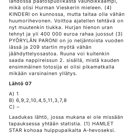
lähdössä päätöspuolikasta vauhdikkaampi,
mikä olisi Hurman Vieskerin mieleen. (4)
KINDERI on kunnossa, mutta taitaa olla vähän
huumorihevonen. Voittoa ajatellen tehtävä on
nyt muutenkin tiukka. Hurjan hienon uran
tehnyt ja yli 400 000 euroa rahaa juossut (3)
PYÖRYLÄN PARONI on jo neljäntoista vuoden
iässä ja 209 startin myötä vähän
jäähdyttelyosastoa. Ruuna voi kuitenkin
saada nappireissun 2. sisällä, mistä kauden
ensimmäinen totosija ei olisi pikamatkalla
mikään varsinainen yllätys.
Lähtö 07
A) 1
B) 6,9,2,10,4,5,11,3,7,8
C) –
Laadukas lähtö, jossa mukana ei ole missään
tapauksessa yhtään statistia. (1) HAMLET
STAR kohoaa huippupaikalta A-hevoseksi.