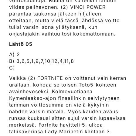
voittosaumoja. Ruuna on kuitenkin lähdön
viides pelihevonen. (2) VINCI POWER
parantaa taukonsa jälkeen hiljalleen
otteitaan, mutta vielä tässä lähdössä voitto
tulisi varsin isona yllätyksenä, kun
ohjastajakin vaihtuu tosi kokemattomaan.
Lähtö 05
A) 2
B) 3,6,5,1,9,7,10,12,4,11,8
C) –
Vaikka (2) FORTNITE on voittanut vain kerran
urallaan, kohoaa se toisen Toto5-kohteen
avainhevoseksi. Kolmevuotiaana
Kymenlaakso-ajon finaaliinkin selviytyneen
tamman voittosumma on vielä kykyihin
nähden varsin matala. Myös kauden avaus
runsas kuukausi sitten sujui varsin lupaavissa
merkeissä. Fortnite havitteli 5. ulkoa
tallikaverinsa Lady Marinetin kantaan 3.