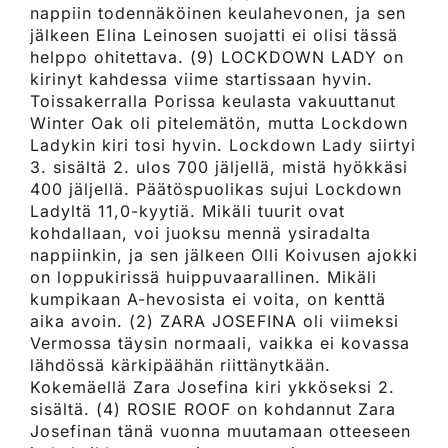
nappiin todennäköinen keulahevonen, ja sen
jälkeen Elina Leinosen suojatti ei olisi tässä
helppo ohitettava. (9) LOCKDOWN LADY on
kirinyt kahdessa viime startissaan hyvin.
Toissakerralla Porissa keulasta vakuuttanut
Winter Oak oli pitelemätön, mutta Lockdown
Ladykin kiri tosi hyvin. Lockdown Lady siirtyi
3. sisältä 2. ulos 700 jäljellä, mistä hyökkäsi
400 jäljellä. Päätöspuolikas sujui Lockdown
Ladyltä 11,0-kyytiä. Mikäli tuurit ovat
kohdallaan, voi juoksu mennä ysiradalta
nappiinkin, ja sen jälkeen Olli Koivusen ajokki
on loppukirissä huippuvaarallinen. Mikäli
kumpikaan A-hevosista ei voita, on kenttä
aika avoin. (2) ZARA JOSEFINA oli viimeksi
Vermossa täysin normaali, vaikka ei kovassa
lähdössä kärkipäähän riittänytkään.
Kokemäellä Zara Josefina kiri ykköseksi 2.
sisältä. (4) ROSIE ROOF on kohdannut Zara
Josefinan tänä vuonna muutamaan otteeseen