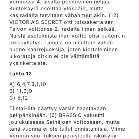
Vermossa 4. sisältä positiivinen neljäs.
Kuntokäyrä osoittaa ylöspäin, mutta
kasiradalta tarvitaan vähän tuuriakin. (12)
VICTORIA’S SECRET otti toissakertaisen
Teivon voittonsa 2. radalta ilman selkää.
Näistä asetelmista ihan voitto olisi kuitenkin
pikkuyllätys. Tamma on nimittäin vähän
huono kaarrejuoksija, joten kierteleminen
ulkoratoja pitkin ei ole välttämättä
yksinkertaista.
Lähtö 12
A) 6,4,7,8,1,10
B) 11,3,9
C) 5,12
Tiistai-ilta päättyy varsin haastavaan
pelipähkinään. (6) BRASSIC vakuutti
joulukuisessa Seinäjoen voitossaan, mutta
tänä vuonna ei ole tullut onnistumisia. Viime
Vermon suorituksen perusteella iskukyky