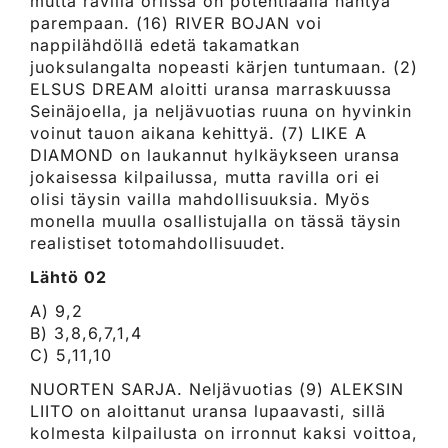
mutta ravilla oriissa on potentiaalia nähtyä
parempaan. (16) RIVER BOJAN voi
nappilähdöllä edetä takamatkan
juoksulangalta nopeasti kärjen tuntumaan. (2)
ELSUS DREAM aloitti uransa marraskuussa
Seinäjoella, ja neljävuotias ruuna on hyvinkin
voinut tauon aikana kehittyä. (7) LIKE A
DIAMOND on laukannut hylkäykseen uransa
jokaisessa kilpailussa, mutta ravilla ori ei
olisi täysin vailla mahdollisuuksia. Myös
monella muulla osallistujalla on tässä täysin
realistiset totomahdollisuudet.
Lähtö 02
A) 9,2
B) 3,8,6,7,1,4
C) 5,11,10
NUORTEN SARJA. Neljävuotias (9) ALEKSIN
LIITO on aloittanut uransa lupaavasti, sillä
kolmesta kilpailusta on irronnut kaksi voittoa,