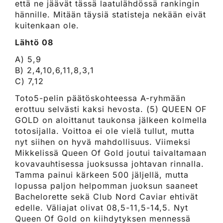
että ne jäävät tässä laatulähdössä rankingin
hännille. Mitään täysiä statisteja nekään eivät
kuitenkaan ole.
Lähtö 08
A) 5,9
B) 2,4,10,6,11,8,3,1
C) 7,12
Toto5-pelin päätöskohteessa A-ryhmään
erottuu selvästi kaksi hevosta. (5) QUEEN OF
GOLD on aloittanut taukonsa jälkeen kolmella
totosijalla. Voittoa ei ole vielä tullut, mutta
nyt siihen on hyvä mahdollisuus. Viimeksi
Mikkelissä Queen Of Gold joutui taivaltamaan
kovavauhtisessa juoksussa johtavan rinnalla.
Tamma painui kärkeen 500 jäljellä, mutta
lopussa paljon helpomman juoksun saaneet
Bachelorette sekä Club Nord Caviar ehtivät
edelle. Väliajat olivat 08,5-11,5-14,5. Nyt
Queen Of Gold on kiihdytyksen mennessä