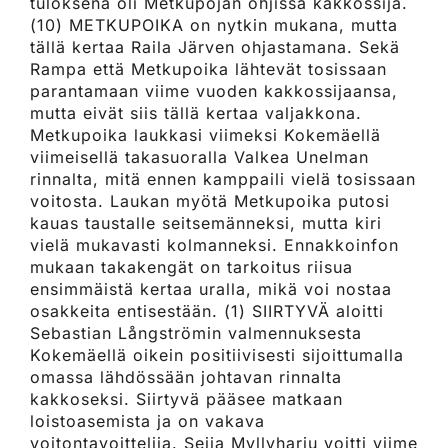
tuloksena oli Metkupojan ohjissa kakkossija.
(10) METKUPOIKA on nytkin mukana, mutta
tällä kertaa Raila Järven ohjastamana. Sekä
Rampa että Metkupoika lähtevät tosissaan
parantamaan viime vuoden kakkossijaansa,
mutta eivät siis tällä kertaa valjakkona.
Metkupoika laukkasi viimeksi Kokemäellä
viimeisellä takasuoralla Valkea Unelman
rinnalta, mitä ennen kamppaili vielä tosissaan
voitosta. Laukan myötä Metkupoika putosi
kauas taustalle seitsemänneksi, mutta kiri
vielä mukavasti kolmanneksi. Ennakkoinfon
mukaan takakengät on tarkoitus riisua
ensimmäistä kertaa uralla, mikä voi nostaa
osakkeita entisestään. (1) SIIRTYVÄ aloitti
Sebastian Långströmin valmennuksesta
Kokemäellä oikein positiivisesti sijoittumalla
omassa lähdössään johtavan rinnalta
kakkoseksi. Siirtyvä pääsee matkaan
loistoasemista ja on vakava
voitontavoittelija. Seija Myllyharju voitti viime