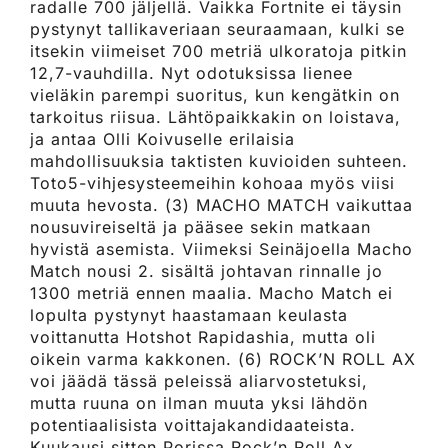
radalle 700 jäljellä. Vaikka Fortnite ei täysin
pystynyt tallikaveriaan seuraamaan, kulki se
itsekin viimeiset 700 metriä ulkoratoja pitkin
12,7-vauhdilla. Nyt odotuksissa lienee
vieläkin parempi suoritus, kun kengätkin on
tarkoitus riisua. Lähtöpaikkakin on loistava,
ja antaa Olli Koivuselle erilaisia
mahdollisuuksia taktisten kuvioiden suhteen.
Toto5-vihjesysteemeihin kohoaa myös viisi
muuta hevosta. (3) MACHO MATCH vaikuttaa
nousuvireiseltä ja pääsee sekin matkaan
hyvistä asemista. Viimeksi Seinäjoella Macho
Match nousi 2. sisältä johtavan rinnalle jo
1300 metriä ennen maalia. Macho Match ei
lopulta pystynyt haastamaan keulasta
voittanutta Hotshot Rapidashia, mutta oli
oikein varma kakkonen. (6) ROCK’N ROLL AX
voi jäädä tässä peleissä aliarvostetuksi,
mutta ruuna on ilman muuta yksi lähdön
potentiaalisista voittajakandidaateista.
Kuukausi sitten Porissa Rock’n Roll Ax