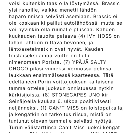
voisi kuitenkin taas olla löytymässä. Brassic
ylsi rahoille, vaikka menetti lähdön
haparoinnissa selvästi asemiaan. Brassic ei
ole koskaan kilpaillut autolähdössä, mutta se
voi hyvinkin olla ruunalle plussaa. Kahden
kuukauden tauolta palaava (4) IVY HOSS on
tähän lähtöön riittävä hevonen, ja
lähtöasetelmatkin ovat hyvät. Kauden
toistaiseksi ainoa voitto on tullut
nimenomaan Porista. (7) YPÄJÄ SALTY
CHOCO pilasi viimeksi Vermossa pelinsä
laukkaan ensimmäisessä kaarteessa. Tätä
edeltäneen Porin voittojuoksun kaltaisena
tamma ottelee juoksun onnistuessa nytkin
kärkisijoista. (8) STONECAPES UNO kiri
Seinäjoella kaukaa 6. ulkoa positiivisesti
neljänneksi. (1) CAN’T MISS on loistopaikalla,
ja kengätkin on tarkoitus riisua, mistä on
tuntunut olevan tammalle selvästi hyötyä.
Turun välistarttinsa Can’t Miss juoksi kengät