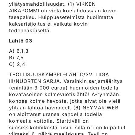
yllätysmahdollisuudet. (1) VIKKEN
AIKAPOMMI oli vielä koelähdössään kovin
tasapaksu. Huippuasetelmista huolimatta
kaksarisijoitus ei vaikuta kovin
todennäköiseltä.
Lähtö 03
A) 6,1,3
B) 7,5
C) 2,4
TEOLLISUUSKYMPPI –LÄHTÖ/3V. LIIGA
III/NUORTEN SARJA. Varsinkin sarjamääritys
(enintään 3 000 euroa) huomioiden todella
kovatasoinen kolmevuotislähtö! A-ryhmään
kohoaa kolme hevosta, jotka eivät ole vielä
yhtään lähtöä hävinneet. (6) NEYMAR WEB
on aloittanut uransa kahdella todella
komealla voitolla. Starttiväli on
suosikkikolmikosta pisin, sillä ori on kilpaillut
viimeksi 6. päivä maaliskuuta. Tyyli on