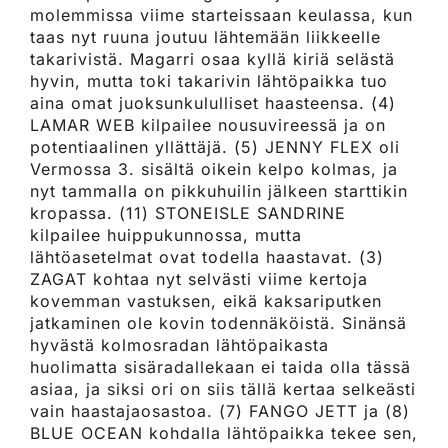
molemmissa viime starteissaan keulassa, kun
taas nyt ruuna joutuu lähtemään liikkeelle
takarivistä. Magarri osaa kyllä kiriä selästä
hyvin, mutta toki takarivin lähtöpaikka tuo
aina omat juoksunkululliset haasteensa. (4)
LAMAR WEB kilpailee nousuvireessä ja on
potentiaalinen yllättäjä. (5) JENNY FLEX oli
Vermossa 3. sisältä oikein kelpo kolmas, ja
nyt tammalla on pikkuhuilin jälkeen starttikin
kropassa. (11) STONEISLE SANDRINE
kilpailee huippukunnossa, mutta
lähtöasetelmat ovat todella haastavat. (3)
ZAGAT kohtaa nyt selvästi viime kertoja
kovemman vastuksen, eikä kaksariputken
jatkaminen ole kovin todennäköistä. Sinänsä
hyvästä kolmosradan lähtöpaikasta
huolimatta sisäradallekaan ei taida olla tässä
asiaa, ja siksi ori on siis tällä kertaa selkeästi
vain haastajaosastoa. (7) FANGO JETT ja (8)
BLUE OCEAN kohdalla lähtöpaikka tekee sen,