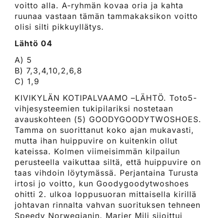
voitto alla. A-ryhmän kovaa oria ja kahta
ruunaa vastaan tämän tammakaksikon voitto
olisi silti pikkuyllätys.
Lähtö 04
A) 5
B) 7,3,4,10,2,6,8
C) 1,9
KIVIKYLÄN KOTIPALVAAMO –LÄHTÖ. Toto5-
vihjesysteemien tukipilariksi nostetaan
avauskohteen (5) GOODYGOODYTWOSHOES.
Tamma on suorittanut koko ajan mukavasti,
mutta ihan huippuvire on kuitenkin ollut
kateissa. Kolmen viimeisimmän kilpailun
perusteella vaikuttaa siltä, että huippuvire on
taas vihdoin löytymässä. Perjantaina Turusta
irtosi jo voitto, kun Goodygoodytwoshoes
ohitti 2. ulkoa loppusuoran mittaisella kirillä
johtavan rinnalta vahvan suorituksen tehneen
Speedy Norwegianin. Marier Mili sijoittui