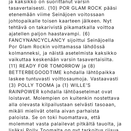
ja kaksikko on suorittanut varsin
tasavertaisesti. (10) POR GLAM ROCK pääsi
etenemään viime Seinäjoen voitossaan
johtopaikalle toisen kaarteen jälkeen. Nyt
tehtävä on takarivistä pikamatkalla voittoa
ajatellen paljon haastavampi. (6)
FANCYNANCYCLANCY sijoittui Seinäjoella
Por Glam Rockin voittamassa lähdössä
kolmanneksi, ja näistä asetelmista kaksikko
vaikuttaa keskenään varsin tasavertaisilta.
(11) READY FOR TOMORROW ja (8)
BETTERBEGOODTIME kohdalla lähtöpaikka
laskee tuntuvasti voittosaumoja. Vastaavasti
(3) POLLY TOOMA ja (1) WILLE’S
RAINPOWER kohdalla lähtöasetelmat ovat
loistavat. Molempien on kuitenkin nostettava
alla olevasta kilpailustaan selvästi tasoaan,
mikäli mielivät otella aivan parhaista
paloista. Se on toki huomattava, että
molemmat vasta palailevat pitkältä tauolta, ja
lisäksi Polly Toomalta on nyt tarkoitus riisua