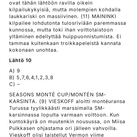
ovat tähän lähtöön ravilla oikein
kilpailukykyisiä, mutta molempien kohdalla
laukkariski on massiivinen. (11) MAININKI
kilpailee lohdutonta tulosriviään paremmassa
kunnossa, mutta toki ihan voittotaistoon
yltäminen edellyttää huippuonnistumista. Ei
tammaa kuitenkaan troikkapeleistä kannata
kokonaan unohtaa.
Lähtö 10
A) 9
B) 5,7,6,4,1,2,3,8
C) –
SEASONS MONTÉ CUP/MONTÉN SM-
KARSINTA. (9) VIESKOFF aloitti montéuransa
Turussa tyylikkäästi marssimalla SM-
karsinnassa lopulta varmaan voittoon. Kun
kuntokäyrä on muutenkin nousussa, on Miisa
Pulkkasen ohjastama ori jälleen vahvoilla.
Vieskoff olisi taistellut Vermon viime