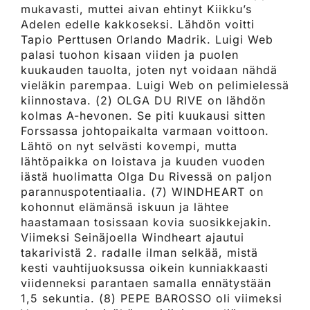
mukavasti, muttei aivan ehtinyt Kiikku’s
Adelen edelle kakkoseksi. Lähdön voitti
Tapio Perttusen Orlando Madrik. Luigi Web
palasi tuohon kisaan viiden ja puolen
kuukauden tauolta, joten nyt voidaan nähdä
vieläkin parempaa. Luigi Web on pelimielessä
kiinnostava. (2) OLGA DU RIVE on lähdön
kolmas A-hevonen. Se piti kuukausi sitten
Forssassa johtopaikalta varmaan voittoon.
Lähtö on nyt selvästi kovempi, mutta
lähtöpaikka on loistava ja kuuden vuoden
iästä huolimatta Olga Du Rivessä on paljon
parannuspotentiaalia. (7) WINDHEART on
kohonnut elämänsä iskuun ja lähtee
haastamaan tosissaan kovia suosikkejakin.
Viimeksi Seinäjoella Windheart ajautui
takarivistä 2. radalle ilman selkää, mistä
kesti vauhtijuoksussa oikein kunniakkaasti
viidenneksi parantaen samalla ennätystään
1,5 sekuntia. (8) PEPE BAROSSO oli viimeksi