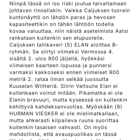
Niinpä tässä on iso riski joutua taivaltamaan
johtavan rinnallakin. Vaikka Caijuksen tuorein
kuntonäyttö on lähdön paras ja hevosen
kapasiteettikin on tähän lähtöön todella
kovaa valuuttaa, niin näistä asetelmista Aatsi
rankataan kuitenkin sen etupuolelle.
Caijuksen tallikaveri (5) ELAN aloittaa B-
ryhmän. Se siirtyi viimeksi Vermossa 4.
sisältä 2. ulos 900 jäljellä, hyökkäsi
viimeisen kaarteen lopussa ja punnersi
varmaksi kakkoseksi ennen viimeiset 900
metriä 2. rataa ilman selkää juossutta
Kuuselan Wiltteriä. Siirin Valtsulle Elan ei
kuitenkaan voinut mitään. Pikamatka ei ole
Elanin bravuuri, mutta kyseessä on kuitenkin
kehittyvä kahdeksanvuotias. Myöskään (8)
HURMAN VIESKER ei ole mielimatkallaan,
mutta ahkerasti kilpaileva ruuna suorittaa
kuitenkin tasaisen vahvasti. On myös
mahdollista, että avauspuolikas on tässä