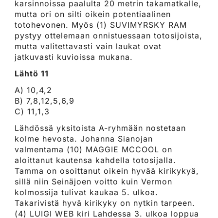
karsinnoissa paalulta 20 metrin takamatkalle,
mutta ori on silti oikein potentiaalinen
totohevonen. Myös (1) SUVIMYRSKY RAM
pystyy ottelemaan onnistuessaan totosijoista,
mutta valitettavasti vain laukat ovat
jatkuvasti kuvioissa mukana.
Lähtö 11
A) 10,4,2
B) 7,8,12,5,6,9
C) 11,1,3
Lähdössä yksitoista A-ryhmään nostetaan
kolme hevosta. Johanna Sianojan
valmentama (10) MAGGIE MCCOOL on
aloittanut kautensa kahdella totosijalla.
Tamma on osoittanut oikein hyvää kirikykyä,
sillä niin Seinäjoen voitto kuin Vermon
kolmossija tulivat kaukaa 5. ulkoa.
Takarivistä hyvä kirikyky on nytkin tarpeen.
(4) LUIGI WEB kiri Lahdessa 3. ulkoa loppua