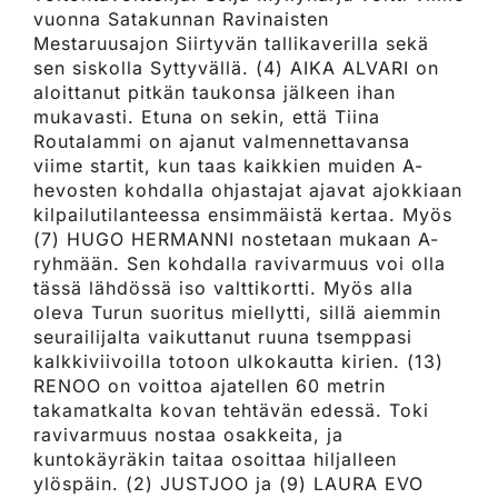
vuonna Satakunnan Ravinaisten
Mestaruusajon Siirtyvän tallikaverilla sekä
sen siskolla Syttyvällä. (4) AIKA ALVARI on
aloittanut pitkän taukonsa jälkeen ihan
mukavasti. Etuna on sekin, että Tiina
Routalammi on ajanut valmennettavansa
viime startit, kun taas kaikkien muiden A-
hevosten kohdalla ohjastajat ajavat ajokkiaan
kilpailutilanteessa ensimmäistä kertaa. Myös
(7) HUGO HERMANNI nostetaan mukaan A-
ryhmään. Sen kohdalla ravivarmuus voi olla
tässä lähdössä iso valttikortti. Myös alla
oleva Turun suoritus miellytti, sillä aiemmin
seurailijalta vaikuttanut ruuna tsemppasi
kalkkiviivoilla totoon ulkokautta kirien. (13)
RENOO on voittoa ajatellen 60 metrin
takamatkalta kovan tehtävän edessä. Toki
ravivarmuus nostaa osakkeita, ja
kuntokäyräkin taitaa osoittaa hiljalleen
ylöspäin. (2) JUSTJOO ja (9) LAURA EVO