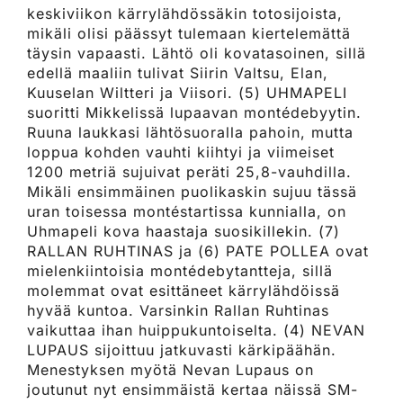
keskiviikon kärrylähdössäkin totosijoista,
mikäli olisi päässyt tulemaan kiertelemättä
täysin vapaasti. Lähtö oli kovatasoinen, sillä
edellä maaliin tulivat Siirin Valtsu, Elan,
Kuuselan Wiltteri ja Viisori. (5) UHMAPELI
suoritti Mikkelissä lupaavan montédebyytin.
Ruuna laukkasi lähtösuoralla pahoin, mutta
loppua kohden vauhti kiihtyi ja viimeiset
1200 metriä sujuivat peräti 25,8-vauhdilla.
Mikäli ensimmäinen puolikaskin sujuu tässä
uran toisessa montéstartissa kunnialla, on
Uhmapeli kova haastaja suosikillekin. (7)
RALLAN RUHTINAS ja (6) PATE POLLEA ovat
mielenkiintoisia montédebytantteja, sillä
molemmat ovat esittäneet kärrylähdöissä
hyvää kuntoa. Varsinkin Rallan Ruhtinas
vaikuttaa ihan huippukuntoiselta. (4) NEVAN
LUPAUS sijoittuu jatkuvasti kärkipäähän.
Menestyksen myötä Nevan Lupaus on
joutunut nyt ensimmäistä kertaa näissä SM-