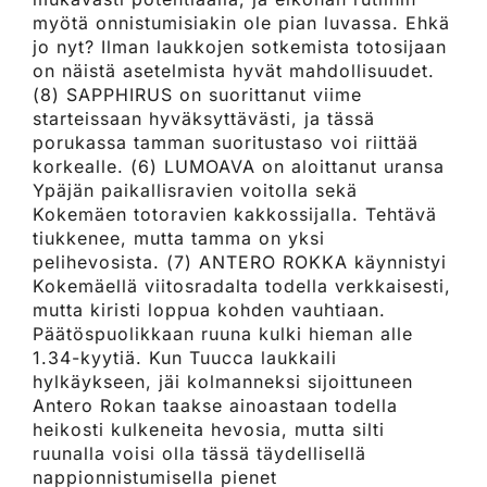
myötä onnistumisiakin ole pian luvassa. Ehkä
jo nyt? Ilman laukkojen sotkemista totosijaan
on näistä asetelmista hyvät mahdollisuudet.
(8) SAPPHIRUS on suorittanut viime
starteissaan hyväksyttävästi, ja tässä
porukassa tamman suoritustaso voi riittää
korkealle. (6) LUMOAVA on aloittanut uransa
Ypäjän paikallisravien voitolla sekä
Kokemäen totoravien kakkossijalla. Tehtävä
tiukkenee, mutta tamma on yksi
pelihevosista. (7) ANTERO ROKKA käynnistyi
Kokemäellä viitosradalta todella verkkaisesti,
mutta kiristi loppua kohden vauhtiaan.
Päätöspuolikkaan ruuna kulki hieman alle
1.34-kyytiä. Kun Tuucca laukkaili
hylkäykseen, jäi kolmanneksi sijoittuneen
Antero Rokan taakse ainoastaan todella
heikosti kulkeneita hevosia, mutta silti
ruunalla voisi olla tässä täydellisellä
nappionnistumisella pienet