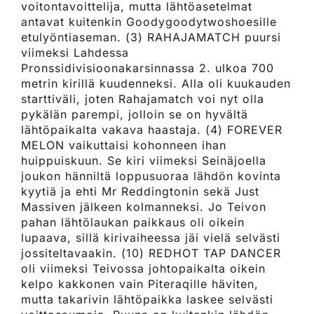
voitontavoittelija, mutta lähtöasetelmat
antavat kuitenkin Goodygoodytwoshoesille
etulyöntiaseman. (3) RAHAJAMATCH puursi
viimeksi Lahdessa
Pronssidivisioonakarsinnassa 2. ulkoa 700
metrin kirillä kuudenneksi. Alla oli kuukauden
starttiväli, joten Rahajamatch voi nyt olla
pykälän parempi, jolloin se on hyvältä
lähtöpaikalta vakava haastaja. (4) FOREVER
MELON vaikuttaisi kohonneen ihan
huippuiskuun. Se kiri viimeksi Seinäjoella
joukon hänniltä loppusuoraa lähdön kovinta
kyytiä ja ehti Mr Reddingtonin sekä Just
Massiven jälkeen kolmanneksi. Jo Teivon
pahan lähtölaukan paikkaus oli oikein
lupaava, sillä kirivaiheessa jäi vielä selvästi
jossiteltavaakin. (10) REDHOT TAP DANCER
oli viimeksi Teivossa johtopaikalta oikein
kelpo kakkonen vain Piteraqille häviten,
mutta takarivin lähtöpaikka laskee selvästi