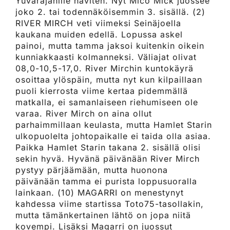
Yuvarajahille häviten. Nyt Mico Mick juossee
joko 2. tai todennäköisemmin 3. sisällä. (2)
RIVER MIRCH veti viimeksi Seinäjoella
kaukana muiden edellä. Lopussa askel
painoi, mutta tamma jaksoi kuitenkin oikein
kunniakkaasti kolmanneksi. Väliajat olivat
08,0-10,5-17,0. River Mirchin kuntokäyrä
osoittaa ylöspäin, mutta nyt kun kilpaillaan
puoli kierrosta viime kertaa pidemmällä
matkalla, ei samanlaiseen riehumiseen ole
varaa. River Mirch on aina ollut
parhaimmillaan keulasta, mutta Hamlet Starin
ulkopuolelta johtopaikalle ei taida olla asiaa.
Paikka Hamlet Starin takana 2. sisällä olisi
sekin hyvä. Hyvänä päivänään River Mirch
pystyy pärjäämään, mutta huonona
päivänään tamma ei purista loppusuoralla
lainkaan. (10) MAGARRI on menestynyt
kahdessa viime startissa Toto75-tasollakin,
mutta tämänkertainen lähtö on jopa niitä
kovempi. Lisäksi Magarri on juossut