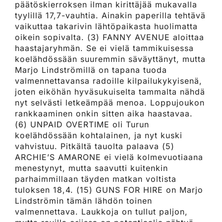
päätöskierroksen ilman kirittäjää mukavalla
tyylillä 17,7-vauhtia. Ainakin paperilla tehtävä
vaikuttaa takarivin lähtöpaikasta huolimatta
oikein sopivalta. (3) FANNY AVENUE aloittaa
haastajaryhmän. Se ei vielä tammikuisessa
koelähdössään suuremmin säväyttänyt, mutta
Marjo Lindströmillä on tapana tuoda
valmennettavansa radoille kilpailukykyisenä,
joten eiköhän hyväsukuiselta tammalta nähdä
nyt selvästi letkeämpää menoa. Loppujoukon
rankkaaminen onkin sitten aika haastavaa.
(6) UNPAID OVERTIME oli Turun
koelähdössään kohtalainen, ja nyt kuski
vahvistuu. Pitkältä tauolta palaava (5)
ARCHIE’S AMARONE ei vielä kolmevuotiaana
menestynyt, mutta saavutti kuitenkin
parhaimmillaan täyden matkan voltista
tuloksen 18,4. (15) GUNS FOR HIRE on Marjo
Lindströmin tämän lähdön toinen
valmennettava. Laukkoja on tullut paljon,