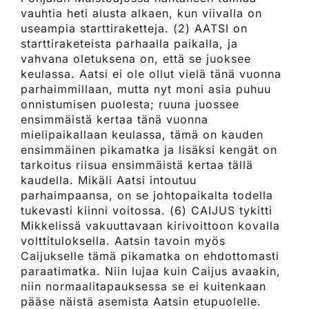
vauhtia heti alusta alkaen, kun viivalla on
useampia starttiraketteja. (2) AATSI on
starttiraketeista parhaalla paikalla, ja
vahvana oletuksena on, että se juoksee
keulassa. Aatsi ei ole ollut vielä tänä vuonna
parhaimmillaan, mutta nyt moni asia puhuu
onnistumisen puolesta; ruuna juossee
ensimmäistä kertaa tänä vuonna
mielipaikallaan keulassa, tämä on kauden
ensimmäinen pikamatka ja lisäksi kengät on
tarkoitus riisua ensimmäistä kertaa tällä
kaudella. Mikäli Aatsi intoutuu
parhaimpaansa, on se johtopaikalta todella
tukevasti kiinni voitossa. (6) CAIJUS tykitti
Mikkelissä vakuuttavaan kirivoittoon kovalla
volttituloksella. Aatsin tavoin myös
Caijukselle tämä pikamatka on ehdottomasti
paraatimatka. Niin lujaa kuin Caijus avaakin,
niin normaalitapauksessa se ei kuitenkaan
pääse näistä asemista Aatsin etupuolelle.