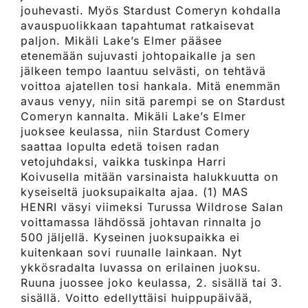
jouhevasti. Myös Stardust Comeryn kohdalla
avauspuolikkaan tapahtumat ratkaisevat
paljon. Mikäli Lake’s Elmer pääsee
etenemään sujuvasti johtopaikalle ja sen
jälkeen tempo laantuu selvästi, on tehtävä
voittoa ajatellen tosi hankala. Mitä enemmän
avaus venyy, niin sitä parempi se on Stardust
Comeryn kannalta. Mikäli Lake’s Elmer
juoksee keulassa, niin Stardust Comery
saattaa lopulta edetä toisen radan
vetojuhdaksi, vaikka tuskinpa Harri
Koivusella mitään varsinaista halukkuutta on
kyseiseltä juoksupaikalta ajaa. (1) MAS
HENRI väsyi viimeksi Turussa Wildrose Salan
voittamassa lähdössä johtavan rinnalta jo
500 jäljellä. Kyseinen juoksupaikka ei
kuitenkaan sovi ruunalle lainkaan. Nyt
ykkösradalta luvassa on erilainen juoksu.
Ruuna juossee joko keulassa, 2. sisällä tai 3.
sisällä. Voitto edellyttäisi huippupäivää,