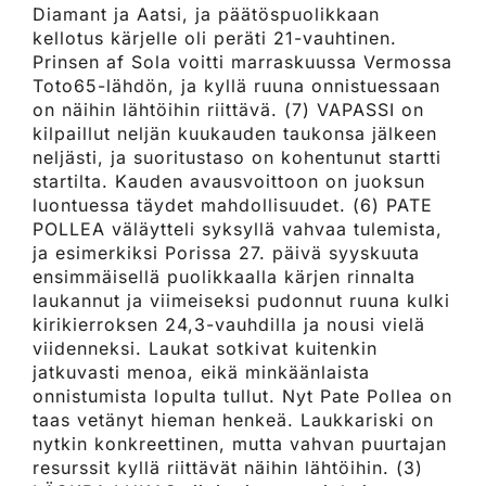
Diamant ja Aatsi, ja päätöspuolikkaan
kellotus kärjelle oli peräti 21-vauhtinen.
Prinsen af Sola voitti marraskuussa Vermossa
Toto65-lähdön, ja kyllä ruuna onnistuessaan
on näihin lähtöihin riittävä. (7) VAPASSI on
kilpaillut neljän kuukauden taukonsa jälkeen
neljästi, ja suoritustaso on kohentunut startti
startilta. Kauden avausvoittoon on juoksun
luontuessa täydet mahdollisuudet. (6) PATE
POLLEA väläytteli syksyllä vahvaa tulemista,
ja esimerkiksi Porissa 27. päivä syyskuuta
ensimmäisellä puolikkaalla kärjen rinnalta
laukannut ja viimeiseksi pudonnut ruuna kulki
kirikierroksen 24,3-vauhdilla ja nousi vielä
viidenneksi. Laukat sotkivat kuitenkin
jatkuvasti menoa, eikä minkäänlaista
onnistumista lopulta tullut. Nyt Pate Pollea on
taas vetänyt hieman henkeä. Laukkariski on
nytkin konkreettinen, mutta vahvan puurtajan
resurssit kyllä riittävät näihin lähtöihin. (3)