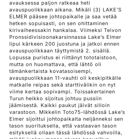
avauksessa paljon ratkeaa heti
avauspuolikkaan aikana. Mikäli (3) LAKE’S
ELMER pääsee johtopaikalle ja saa vetää
hetken sopuisasti, on sen ohittaminen
kirivaiheessakin hankalaa. Viimeksi Teivon
Pronssidivisioonakarsinnassa Lake’s Elmer
lipui kärkeen 200 juostuna ja jatkoi ennen
avauspuolikkaan täyttymistä 2. sisällä.
Lopussa puristus ei riittänyt tototaistoon,
mutta on huomattava, että lähtö oli
tämänkertaista kovatasoisempi,
avauspuolikkaan 11-vauhti oli keskipitkälle
matkalle reipas sekä starttivälikin on nyt
viime kertaa sopivampi. Toissakertainen
Turun heikko sijoitus johtuu pussiin
jäämisestä. Kaikki paukut jäivät silloin
varastoon. Mikkelin Toto75-lähdössä Lake’s
Elmer sijoittui johtopaikalta neljänneksi sen
tason suorituksella, että vastaavan tason
esityksellä ollaan tässä lähdössä vahvoilla,