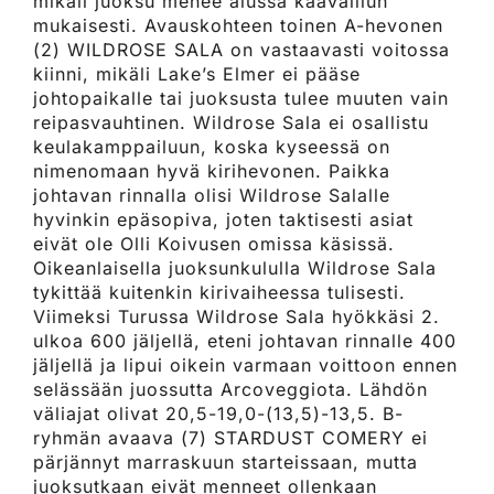
mikäli juoksu menee alussa kaavaillun
mukaisesti. Avauskohteen toinen A-hevonen
(2) WILDROSE SALA on vastaavasti voitossa
kiinni, mikäli Lake’s Elmer ei pääse
johtopaikalle tai juoksusta tulee muuten vain
reipasvauhtinen. Wildrose Sala ei osallistu
keulakamppailuun, koska kyseessä on
nimenomaan hyvä kirihevonen. Paikka
johtavan rinnalla olisi Wildrose Salalle
hyvinkin epäsopiva, joten taktisesti asiat
eivät ole Olli Koivusen omissa käsissä.
Oikeanlaisella juoksunkululla Wildrose Sala
tykittää kuitenkin kirivaiheessa tulisesti.
Viimeksi Turussa Wildrose Sala hyökkäsi 2.
ulkoa 600 jäljellä, eteni johtavan rinnalle 400
jäljellä ja lipui oikein varmaan voittoon ennen
selässään juossutta Arcoveggiota. Lähdön
väliajat olivat 20,5-19,0-(13,5)-13,5. B-
ryhmän avaava (7) STARDUST COMERY ei
pärjännyt marraskuun starteissaan, mutta
juoksutkaan eivät menneet ollenkaan