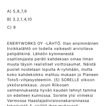
A) 5,8,7,6
B) 3,2,1,4,10
C) 9
ENERYWORKS OY -LÄHTÖ. Illan ensimmäinen
troikkalähtö on todella vaikeasti arvioitava
pelipähkinä. Lähdön kymmenestä
osallistujasta peräti kahdeksan omaa ilman
muuta täysin realistiset voittosaumat. Näistä
puolet nostetaan lopulta A-ryhmään, mutta
koko kahdeksikko mahtuu mukaan jo Pieneen
Toto5-vihjesysteemiin. (5) SORELLE olkoon
ykkösrankkaus. Jouni Riikosen
valmennuksesta hyvän kauden tehnyt tamma
on edelleen kunnossa. Sorelle ylsi viimeksi
Vermossa Haastajadivisioonakarsinnassa
takarivistä 4. sisältä ihan mukavasti