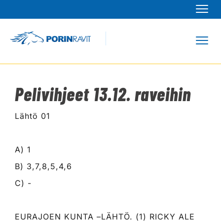
Navi
Navi
Pelivihjeet 13.12. raveihin
Lähtö 01
A) 1
B) 3,7,8,5,4,6
C) -
EURAJOEN KUNTA –LÄHTÖ. (1) RICKY ALE