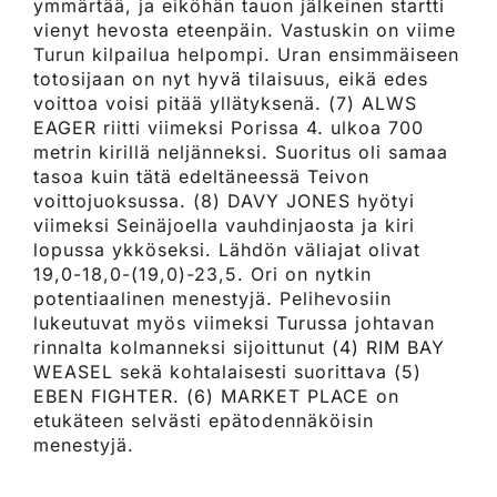
ymmärtää, ja eiköhän tauon jälkeinen startti
vienyt hevosta eteenpäin. Vastuskin on viime
Turun kilpailua helpompi. Uran ensimmäiseen
totosijaan on nyt hyvä tilaisuus, eikä edes
voittoa voisi pitää yllätyksenä. (7) ALWS
EAGER riitti viimeksi Porissa 4. ulkoa 700
metrin kirillä neljänneksi. Suoritus oli samaa
tasoa kuin tätä edeltäneessä Teivon
voittojuoksussa. (8) DAVY JONES hyötyi
viimeksi Seinäjoella vauhdinjaosta ja kiri
lopussa ykköseksi. Lähdön väliajat olivat
19,0-18,0-(19,0)-23,5. Ori on nytkin
potentiaalinen menestyjä. Pelihevosiin
lukeutuvat myös viimeksi Turussa johtavan
rinnalta kolmanneksi sijoittunut (4) RIM BAY
WEASEL sekä kohtalaisesti suorittava (5)
EBEN FIGHTER. (6) MARKET PLACE on
etukäteen selvästi epätodennäköisin
menestyjä.