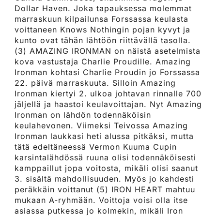
Dollar Haven. Joka tapauksessa molemmat
marraskuun kilpailunsa Forssassa keulasta
voittaneen Knows Nothingin pojan kyvyt ja
kunto ovat tähän lähtöön riittävällä tasolla.
(3) AMAZING IRONMAN on näistä asetelmista
kova vastustaja Charlie Proudille. Amazing
Ironman kohtasi Charlie Proudin jo Forssassa
22. päivä marraskuuta. Silloin Amazing
Ironman kiertyi 2. ulkoa johtavan rinnalle 700
jäljellä ja haastoi keulavoittajan. Nyt Amazing
Ironman on lähdön todennäköisin
keulahevonen. Viimeksi Teivossa Amazing
Ironman laukkasi heti alussa pitkäksi, mutta
tätä edeltäneessä Vermon Kuuma Cupin
karsintalähdössä ruuna olisi todennäköisesti
kamppaillut jopa voitosta, mikäli olisi saanut
3. sisältä mahdollisuuden. Myös jo kahdesti
peräkkäin voittanut (5) IRON HEART mahtuu
mukaan A-ryhmään. Voittoja voisi olla itse
asiassa putkessa jo kolmekin, mikäli Iron