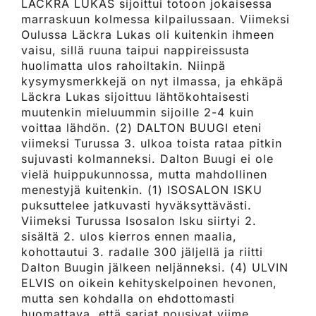
LÄCKRA LUKAS sijoittui totoon jokaisessa
marraskuun kolmessa kilpailussaan. Viimeksi
Oulussa Läckra Lukas oli kuitenkin ihmeen
vaisu, sillä ruuna taipui nappireissusta
huolimatta ulos rahoiltakin. Niinpä
kysymysmerkkejä on nyt ilmassa, ja ehkäpä
Läckra Lukas sijoittuu lähtökohtaisesti
muutenkin mieluummin sijoille 2-4 kuin
voittaa lähdön. (2) DALTON BUUGI eteni
viimeksi Turussa 3. ulkoa toista rataa pitkin
sujuvasti kolmanneksi. Dalton Buugi ei ole
vielä huippukunnossa, mutta mahdollinen
menestyjä kuitenkin. (1) ISOSALON ISKU
puksuttelee jatkuvasti hyväksyttävästi.
Viimeksi Turussa Isosalon Isku siirtyi 2.
sisältä 2. ulos kierros ennen maalia,
kohottautui 3. radalle 300 jäljellä ja riitti
Dalton Buugin jälkeen neljänneksi. (4) ULVIN
ELVIS on oikein kehityskelpoinen hevonen,
mutta sen kohdalla on ehdottomasti
huomattava, että sarjat nousivat viime