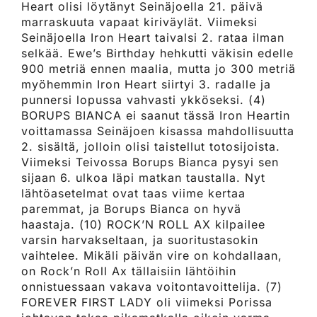
Heart olisi löytänyt Seinäjoella 21. päivä
marraskuuta vapaat kiriväylät. Viimeksi
Seinäjoella Iron Heart taivalsi 2. rataa ilman
selkää. Ewe’s Birthday hehkutti väkisin edelle
900 metriä ennen maalia, mutta jo 300 metriä
myöhemmin Iron Heart siirtyi 3. radalle ja
punnersi lopussa vahvasti ykköseksi. (4)
BORUPS BIANCA ei saanut tässä Iron Heartin
voittamassa Seinäjoen kisassa mahdollisuutta
2. sisältä, jolloin olisi taistellut totosijoista.
Viimeksi Teivossa Borups Bianca pysyi sen
sijaan 6. ulkoa läpi matkan taustalla. Nyt
lähtöasetelmat ovat taas viime kertaa
paremmat, ja Borups Bianca on hyvä
haastaja. (10) ROCK’N ROLL AX kilpailee
varsin harvakseltaan, ja suoritustasokin
vaihtelee. Mikäli päivän vire on kohdallaan,
on Rock’n Roll Ax tällaisiin lähtöihin
onnistuessaan vakava voitontavoittelija. (7)
FOREVER FIRST LADY oli viimeksi Porissa