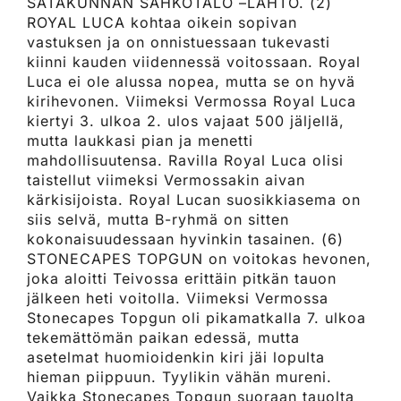
SATAKUNNAN SÄHKÖTALO –LÄHTÖ. (2)
ROYAL LUCA kohtaa oikein sopivan
vastuksen ja on onnistuessaan tukevasti
kiinni kauden viidennessä voitossaan. Royal
Luca ei ole alussa nopea, mutta se on hyvä
kirihevonen. Viimeksi Vermossa Royal Luca
kiertyi 3. ulkoa 2. ulos vajaat 500 jäljellä,
mutta laukkasi pian ja menetti
mahdollisuutensa. Ravilla Royal Luca olisi
taistellut viimeksi Vermossakin aivan
kärkisijoista. Royal Lucan suosikkiasema on
siis selvä, mutta B-ryhmä on sitten
kokonaisuudessaan hyvinkin tasainen. (6)
STONECAPES TOPGUN on voitokas hevonen,
joka aloitti Teivossa erittäin pitkän tauon
jälkeen heti voitolla. Viimeksi Vermossa
Stonecapes Topgun oli pikamatkalla 7. ulkoa
tekemättömän paikan edessä, mutta
asetelmat huomioidenkin kiri jäi lopulta
hieman piippuun. Tyylikin vähän mureni.
Vaikka Stonecapes Topgun suoraan tauolta