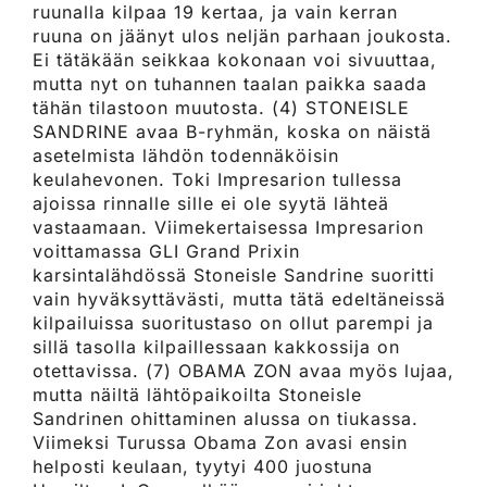
ruunalla kilpaa 19 kertaa, ja vain kerran
ruuna on jäänyt ulos neljän parhaan joukosta.
Ei tätäkään seikkaa kokonaan voi sivuuttaa,
mutta nyt on tuhannen taalan paikka saada
tähän tilastoon muutosta. (4) STONEISLE
SANDRINE avaa B-ryhmän, koska on näistä
asetelmista lähdön todennäköisin
keulahevonen. Toki Impresarion tullessa
ajoissa rinnalle sille ei ole syytä lähteä
vastaamaan. Viimekertaisessa Impresarion
voittamassa GLI Grand Prixin
karsintalähdössä Stoneisle Sandrine suoritti
vain hyväksyttävästi, mutta tätä edeltäneissä
kilpailuissa suoritustaso on ollut parempi ja
sillä tasolla kilpaillessaan kakkossija on
otettavissa. (7) OBAMA ZON avaa myös lujaa,
mutta näiltä lähtöpaikoilta Stoneisle
Sandrinen ohittaminen alussa on tiukassa.
Viimeksi Turussa Obama Zon avasi ensin
helposti keulaan, tyytyi 400 juostuna