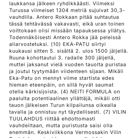
laukkansa jälkeen ryhdikkäästi. Viimeksi
Turussa viimeiset 1304 metriä sujuivat 30,3-
vauhdilla. Antero Rokkaan pitää suhtautua
tässä tehtävässä vakavasti, eikä uran toinen
voittokaan olisi missään tapauksessa yllätys.
Todennäköisesti Antero Rokka jää peleissä
aliarvostetuksi. (10) EKA-PATU siirtyi
kuukausi sitten 5. sisältä 2. ulos 1500 jäljellä.
Ruuna kohottautui 3. radalle 300 jäljellä,
muttei jaksanut vielä vuoden tauolta puristaa
ja joutui tyytymään viidenteen sijaan. Mikäli
Eka-Patu on mennyt viime startista edes
hieman eteenpäin, on sillä hyvät saumat
otella kärkisijoista. (4) NEITI FORMULA on
paalulta potentiaalinen yllättäjä, mikäli otti
tauon jälkeisen Turun kilpailunsa oikealla
tavalla ja onnistuu nyt täydellisesti. (7) VILIN
TUULAHDUS riittää ehdottomasti
vauhdeiltaan, mutta puristusta saisi olla
enemmän. Keskiviikkona Vermossakin Vilin