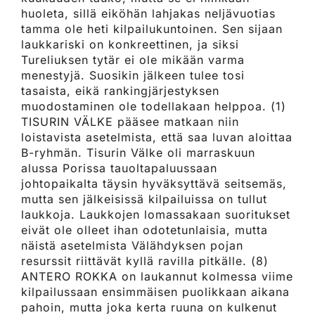
huoleta, sillä eiköhän lahjakas neljävuotias
tamma ole heti kilpailukuntoinen. Sen sijaan
laukkariski on konkreettinen, ja siksi
Tureliuksen tytär ei ole mikään varma
menestyjä. Suosikin jälkeen tulee tosi
tasaista, eikä rankingjärjestyksen
muodostaminen ole todellakaan helppoa. (1)
TISURIN VÄLKE pääsee matkaan niin
loistavista asetelmista, että saa luvan aloittaa
B-ryhmän. Tisurin Välke oli marraskuun
alussa Porissa tauoltapaluussaan
johtopaikalta täysin hyväksyttävä seitsemäs,
mutta sen jälkeisissä kilpailuissa on tullut
laukkoja. Laukkojen lomassakaan suoritukset
eivät ole olleet ihan odotetunlaisia, mutta
näistä asetelmista Välähdyksen pojan
resurssit riittävät kyllä ravilla pitkälle. (8)
ANTERO ROKKA on laukannut kolmessa viime
kilpailussaan ensimmäisen puolikkaan aikana
pahoin, mutta joka kerta ruuna on kulkenut