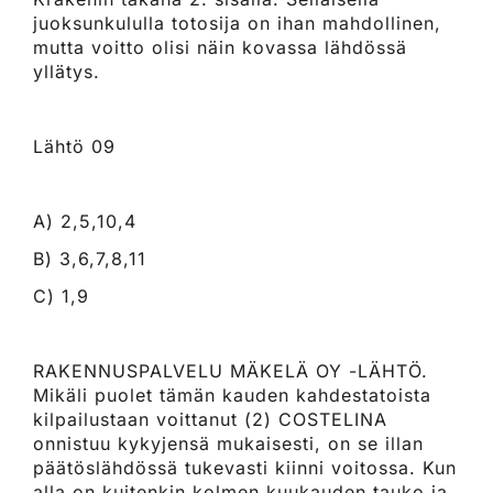
juoksunkululla totosija on ihan mahdollinen,
mutta voitto olisi näin kovassa lähdössä
yllätys.
Lähtö 09
A) 2,5,10,4
B) 3,6,7,8,11
C) 1,9
RAKENNUSPALVELU MÄKELÄ OY -LÄHTÖ.
Mikäli puolet tämän kauden kahdestatoista
kilpailustaan voittanut (2) COSTELINA
onnistuu kykyjensä mukaisesti, on se illan
päätöslähdössä tukevasti kiinni voitossa. Kun
alla on kuitenkin kolmen kuukauden tauko ja