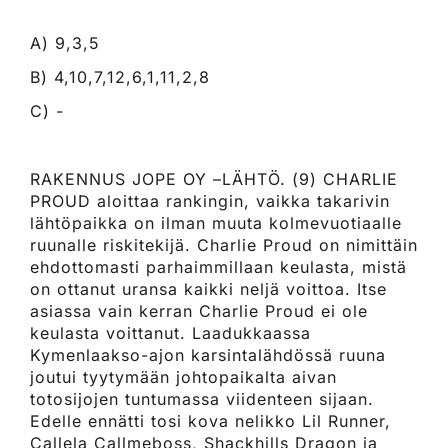
A) 9,3,5
B) 4,10,7,12,6,1,11,2,8
C) -
RAKENNUS JOPE OY –LÄHTÖ. (9) CHARLIE
PROUD aloittaa rankingin, vaikka takarivin
lähtöpaikka on ilman muuta kolmevuotiaalle
ruunalle riskitekijä. Charlie Proud on nimittäin
ehdottomasti parhaimmillaan keulasta, mistä
on ottanut uransa kaikki neljä voittoa. Itse
asiassa vain kerran Charlie Proud ei ole
keulasta voittanut. Laadukkaassa
Kymenlaakso-ajon karsintalähdössä ruuna
joutui tyytymään johtopaikalta aivan
totosijojen tuntumassa viidenteen sijaan.
Edelle ennätti tosi kova nelikko Lil Runner,
Callela Callmeboss, Shackhills Dragon ja