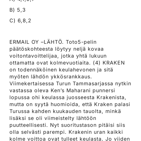
B) 5,3
C) 6,8,2
ERMAIL OY –LÄHTÖ. Toto5-pelin
päätöskohteesta löytyy neljä kovaa
voitontavoittelijaa, jotka yhtä lukuun
ottamatta ovat kolmevuotiaita. (4) KRAKEN
on todennäköinen keulahevonen ja sitä
myöten lähdön ykkösrankkaus.
Viimekertaisessa Turun Tammasarjassa nytkin
vastassa oleva Ken’s Maharani punnersi
lopussa ohi keulassa juosseesta Krakenista,
mutta on syytä huomioida, että Kraken palasi
Turussa kahden kuukauden tauolta, minkä
lisäksi se oli viimeistelty lähtöön
puutteellisesti. Nyt suoritustason pitäisi siis
olla selvästi parempi. Krakenin uran kaikki
kolme voittoa ovat tulleet keulasta. Jo viiden