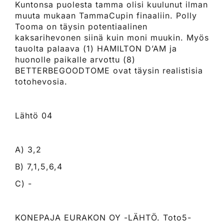
Kuntonsa puolesta tamma olisi kuulunut ilman
muuta mukaan TammaCupin finaaliin. Polly
Tooma on täysin potentiaalinen
kaksarihevonen siinä kuin moni muukin. Myös
tauolta palaava (1) HAMILTON D’AM ja
huonolle paikalle arvottu (8)
BETTERBEGOODTOME ovat täysin realistisia
totohevosia.
Lähtö 04
A) 3,2
B) 7,1,5,6,4
C) -
KONEPAJA EURAKON OY -LÄHTÖ. Toto5-