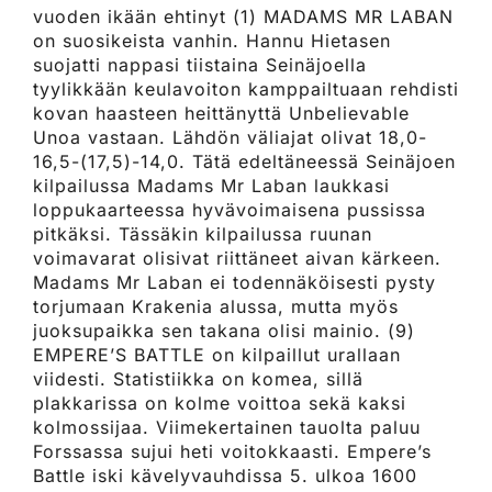
vuoden ikään ehtinyt (1) MADAMS MR LABAN
on suosikeista vanhin. Hannu Hietasen
suojatti nappasi tiistaina Seinäjoella
tyylikkään keulavoiton kamppailtuaan rehdisti
kovan haasteen heittänyttä Unbelievable
Unoa vastaan. Lähdön väliajat olivat 18,0-
16,5-(17,5)-14,0. Tätä edeltäneessä Seinäjoen
kilpailussa Madams Mr Laban laukkasi
loppukaarteessa hyvävoimaisena pussissa
pitkäksi. Tässäkin kilpailussa ruunan
voimavarat olisivat riittäneet aivan kärkeen.
Madams Mr Laban ei todennäköisesti pysty
torjumaan Krakenia alussa, mutta myös
juoksupaikka sen takana olisi mainio. (9)
EMPERE’S BATTLE on kilpaillut urallaan
viidesti. Statistiikka on komea, sillä
plakkarissa on kolme voittoa sekä kaksi
kolmossijaa. Viimekertainen tauolta paluu
Forssassa sujui heti voitokkaasti. Empere’s
Battle iski kävelyvauhdissa 5. ulkoa 1600