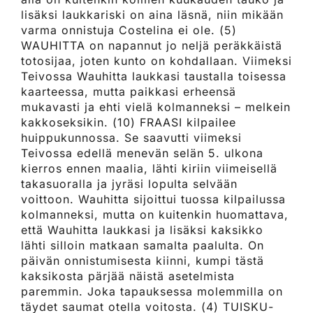
lisäksi laukkariski on aina läsnä, niin mikään
varma onnistuja Costelina ei ole. (5)
WAUHITTA on napannut jo neljä peräkkäistä
totosijaa, joten kunto on kohdallaan. Viimeksi
Teivossa Wauhitta laukkasi taustalla toisessa
kaarteessa, mutta paikkasi erheensä
mukavasti ja ehti vielä kolmanneksi – melkein
kakkoseksikin. (10) FRAASI kilpailee
huippukunnossa. Se saavutti viimeksi
Teivossa edellä menevän selän 5. ulkona
kierros ennen maalia, lähti kiriin viimeisellä
takasuoralla ja jyräsi lopulta selvään
voittoon. Wauhitta sijoittui tuossa kilpailussa
kolmanneksi, mutta on kuitenkin huomattava,
että Wauhitta laukkasi ja lisäksi kaksikko
lähti silloin matkaan samalta paalulta. On
päivän onnistumisesta kiinni, kumpi tästä
kaksikosta pärjää näistä asetelmista
paremmin. Joka tapauksessa molemmilla on
täydet saumat otella voitosta. (4) TUISKU-