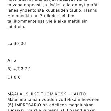
talvena nopeasti ja lisäksi alla on nyt peräti
lähes yhdentoista kuukauden tauko. Hannu
Hietanenkin on 7 oikein –lehden
tallikommenteissa vielä aika maltillisin
miettein.
Lähtö 06
A) 5
B) 4,7,3,2,1
C) 8,6
MAALAUSLIIKE TUOMIKOSKI –LÄHTÖ.
Maamme tämän vuoden voitokkain hevonen
(5) IMPRESARIO on edelleen megaluokan
suosikki, vaikka viimeksi GLI Grand Prixin