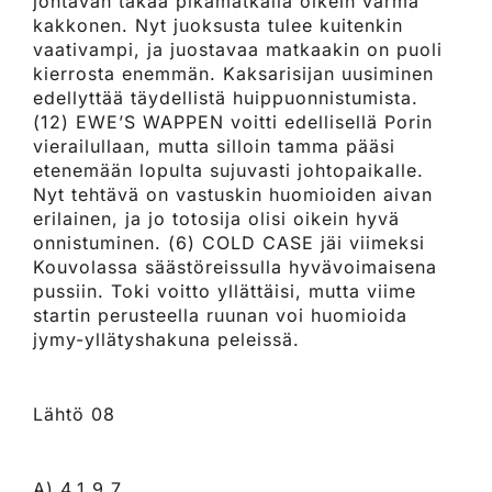
johtavan takaa pikamatkalla oikein varma
kakkonen. Nyt juoksusta tulee kuitenkin
vaativampi, ja juostavaa matkaakin on puoli
kierrosta enemmän. Kaksarisijan uusiminen
edellyttää täydellistä huippuonnistumista.
(12) EWE’S WAPPEN voitti edellisellä Porin
vierailullaan, mutta silloin tamma pääsi
etenemään lopulta sujuvasti johtopaikalle.
Nyt tehtävä on vastuskin huomioiden aivan
erilainen, ja jo totosija olisi oikein hyvä
onnistuminen. (6) COLD CASE jäi viimeksi
Kouvolassa säästöreissulla hyvävoimaisena
pussiin. Toki voitto yllättäisi, mutta viime
startin perusteella ruunan voi huomioida
jymy-yllätyshakuna peleissä.
Lähtö 08
A) 4,1,9,7