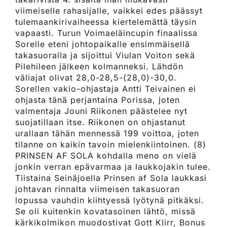
viimeiselle rahasijalle, vaikkei edes päässyt
tulemaankirivaiheessa kiertelemättä täysin
vapaasti. Turun Voimaeläincupin finaalissa
Sorelle eteni johtopaikalle ensimmäisellä
takasuoralla ja sijoittui Viulan Voiton sekä
Pilehileen jälkeen kolmanneksi. Lähdön
väliajat olivat 28,0-28,5-(28,0)-30,0.
Sorellen vakio-ohjastaja Antti Teivainen ei
ohjasta tänä perjantaina Porissa, joten
valmentaja Jouni Riikonen päästelee nyt
suojatillaan itse. Riikonen on ohjastanut
urallaan tähän mennessä 199 voittoa, joten
tilanne on kaikin tavoin mielenkiintoinen. (8)
PRINSEN AF SOLA kohdalla meno on vielä
jonkin verran epävarmaa ja laukkojakin tulee.
Tiistaina Seinäjoella Prinsen af Sola laukkasi
johtavan rinnalta viimeisen takasuoran
lopussa vauhdin kiihtyessä lyötynä pitkäksi.
Se oli kuitenkin kovatasoinen lähtö, missä
kärkikolmikon muodostivat Gott Klirr, Bonus