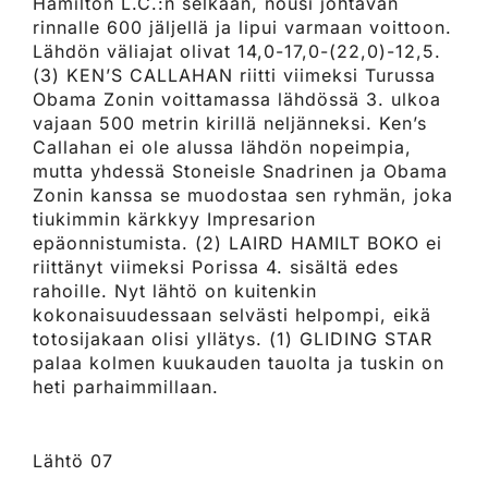
Hamilton L.C.:n selkään, nousi johtavan
rinnalle 600 jäljellä ja lipui varmaan voittoon.
Lähdön väliajat olivat 14,0-17,0-(22,0)-12,5.
(3) KEN’S CALLAHAN riitti viimeksi Turussa
Obama Zonin voittamassa lähdössä 3. ulkoa
vajaan 500 metrin kirillä neljänneksi. Ken’s
Callahan ei ole alussa lähdön nopeimpia,
mutta yhdessä Stoneisle Snadrinen ja Obama
Zonin kanssa se muodostaa sen ryhmän, joka
tiukimmin kärkkyy Impresarion
epäonnistumista. (2) LAIRD HAMILT BOKO ei
riittänyt viimeksi Porissa 4. sisältä edes
rahoille. Nyt lähtö on kuitenkin
kokonaisuudessaan selvästi helpompi, eikä
totosijakaan olisi yllätys. (1) GLIDING STAR
palaa kolmen kuukauden tauolta ja tuskin on
heti parhaimmillaan.
Lähtö 07