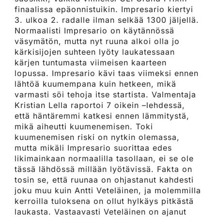
finaalissa epäonnistuikin. Impresario kiertyi
3. ulkoa 2. radalle ilman selkää 1300 jäljellä.
Normaalisti Impresario on käytännössä
väsymätön, mutta nyt ruuna alkoi olla jo
kärkisijojen suhteen lyöty laukatessaan
kärjen tuntumasta viimeisen kaarteen
lopussa. Impresario kävi taas viimeksi ennen
lähtöä kuumempana kuin hetkeen, mikä
varmasti söi tehoja itse startista. Valmentaja
Kristian Lella raportoi 7 oikein –lehdessä,
että häntäremmi katkesi ennen lämmitystä,
mikä aiheutti kuumenemisen. Toki
kuumenemisen riski on nytkin olemassa,
mutta mikäli Impresario suorittaa edes
likimainkaan normaalilla tasollaan, ei se ole
tässä lähdössä millään lyötävissä. Fakta on
tosin se, että ruunaa on ohjastanut kahdesti
joku muu kuin Antti Veteläinen, ja molemmilla
kerroilla tuloksena on ollut hylkäys pitkästä
laukasta. Vastaavasti Veteläinen on ajanut