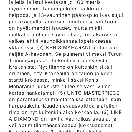
jäljellä ja istui keulassa jo 100 metriä
myöhemmin. Tämän jälkeen kaikki oli
helppoa, ja 13-vauhtinen päätöspuolikas sujui
pintakaasulla. Juoksun luontuessa voittoon
on hyvät mahdollisuudet, mutta mikäli
matkalla ajetaan kovin hiljaa, on takarivistä
vaikea ehtiä vauhdikkaassa lopetuksessa
ykköseksi. (7) KEN’S MAHARANI on lähdön
neljäs A-hevonen. Se punnersi viimeksi Turun
Tammasarjassa ohi keulassa juosseesta
Krakenista. Nyt tilanne on kuitenkin sikäli
erilainen, että Krakenilla on tauon jälkeen
startti kropassa, minkä lisäksi Ken’s
Maharanin juoksusta tullee selvästi viime
kertaa hankalampi. (5) UNTO MASTERPIECE
on parantanut viime starteissa otteitaan isoin
harppauksin. Kauden avausvoittoa ajatellen
rima on nyt kuitenkin aika korkealla. (3) LIKE
A DIAMOND on ravilla vauhdikas avaaja, ja
voi optimitilanteessa saada juoksuasemat
Krakenin takana 2. sisällä. Sellaisella