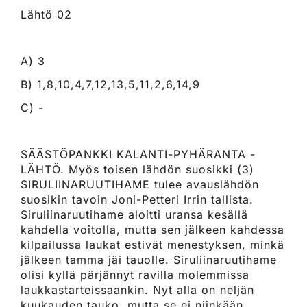
Lähtö 02
A) 3
B) 1,8,10,4,7,12,13,5,11,2,6,14,9
C) -
SÄÄSTÖPANKKI KALANTI-PYHÄRANTA -
LÄHTÖ. Myös toisen lähdön suosikki (3)
SIRULIINARUUTIHAME tulee avauslähdön
suosikin tavoin Joni-Petteri Irrin tallista.
Siruliinaruutihame aloitti uransa kesällä
kahdella voitolla, mutta sen jälkeen kahdessa
kilpailussa laukat estivät menestyksen, minkä
jälkeen tamma jäi tauolle. Siruliinaruutihame
olisi kyllä pärjännyt ravilla molemmissa
laukkastarteissaankin. Nyt alla on neljän
kuukauden tauko, mutta se ei niinkään