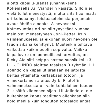
aloitti kilpailu-uransa juhannuksena
Kokemäellä Ari Vianderin käsistä. Silloin ei
vielä tullut menestystä, mutta siitä huolimatta
ori kohoaa nyt loistoasetelmista perjantain
avauslähdön ainoaksi A-hevoseksi.
Kolmevuotias ori on siirtynyt tänä vuonna
mainiosti menestyneen Joni-Petteri Irrin
valmennukseen, ja eiköhän nuori hevonen ole
tauon aikana kehittynyt. Muutenkin tehtävä
vaikuttaa kaikin puolin sopivalta. Vaikka
kilpailuvire on luonnollisesti arvoitus, on
Ricky Ale silti helppo nostaa suosikiksi. (3)
LIL JOLINDO aloittaa tasaisen B-ryhmän. Lil
Jolindo on kilpaillut urallaan neljätoista
kertaa yltämättä kertaakaan totoon, ja
viimekertainen aloitus Jyrki Filatoffin
valmennuksesta oli vain kohtalainen tuoden
2. sisältä viidennen sijan. Lil Jolindo ei ole
kuitenkaan kapasiteetiltaan ollenkaan niin
nolo menijä kuin lohduton totosaldo antaa