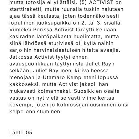
mutta totosija ei yllättäisi. (5) ACTIVIST on
starttiraketti, mutta ruunalla tuskin halutaan
ajaa tässä keulasta, joten todennäköisesti
lopullinen juoksupaikka on 2. tai 3. sisällä.
Viimeksi Porissa Activist täräytti keulaan
kasiradan lähtöpaikasta huolimatta, mutta
siinä lähdössä eturivissä oli kyllä näihin
sarjoihin harvinaislaatuisen hitaita avaajia.
Jatkossa Activist tyytyi ennen
avauspuolikkaan täyttymistä Juliet Rayn
selkään. Juliet Ray meni kirivaiheessa
menojaan ja Utamaro Kemp eteni lopussa
kakkoseksi, mutta Activist jaksoi ihan
mukavasti kolmanneksi. Suosikkien osalta
vastus on nyt vielä selvästi viime kertaa
kovempi, joten jo kolmossijan uusiminen olisi
kelpo onnistuminen.
Lähtö 05