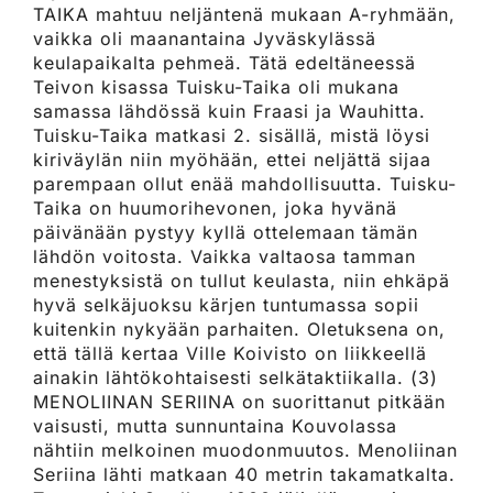
TAIKA mahtuu neljäntenä mukaan A-ryhmään,
vaikka oli maanantaina Jyväskylässä
keulapaikalta pehmeä. Tätä edeltäneessä
Teivon kisassa Tuisku-Taika oli mukana
samassa lähdössä kuin Fraasi ja Wauhitta.
Tuisku-Taika matkasi 2. sisällä, mistä löysi
kiriväylän niin myöhään, ettei neljättä sijaa
parempaan ollut enää mahdollisuutta. Tuisku-
Taika on huumorihevonen, joka hyvänä
päivänään pystyy kyllä ottelemaan tämän
lähdön voitosta. Vaikka valtaosa tamman
menestyksistä on tullut keulasta, niin ehkäpä
hyvä selkäjuoksu kärjen tuntumassa sopii
kuitenkin nykyään parhaiten. Oletuksena on,
että tällä kertaa Ville Koivisto on liikkeellä
ainakin lähtökohtaisesti selkätaktiikalla. (3)
MENOLIINAN SERIINA on suorittanut pitkään
vaisusti, mutta sunnuntaina Kouvolassa
nähtiin melkoinen muodonmuutos. Menoliinan
Seriina lähti matkaan 40 metrin takamatkalta.