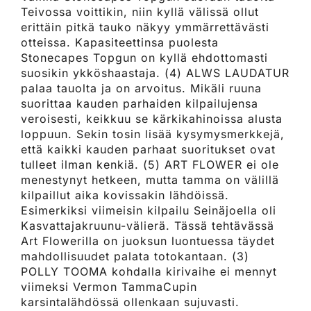
Teivossa voittikin, niin kyllä välissä ollut
erittäin pitkä tauko näkyy ymmärrettävästi
otteissa. Kapasiteettinsa puolesta
Stonecapes Topgun on kyllä ehdottomasti
suosikin ykköshaastaja. (4) ALWS LAUDATUR
palaa tauolta ja on arvoitus. Mikäli ruuna
suorittaa kauden parhaiden kilpailujensa
veroisesti, keikkuu se kärkikahinoissa alusta
loppuun. Sekin tosin lisää kysymysmerkkejä,
että kaikki kauden parhaat suoritukset ovat
tulleet ilman kenkiä. (5) ART FLOWER ei ole
menestynyt hetkeen, mutta tamma on välillä
kilpaillut aika kovissakin lähdöissä.
Esimerkiksi viimeisin kilpailu Seinäjoella oli
Kasvattajakruunu-välierä. Tässä tehtävässä
Art Flowerilla on juoksun luontuessa täydet
mahdollisuudet palata totokantaan. (3)
POLLY TOOMA kohdalla kirivaihe ei mennyt
viimeksi Vermon TammaCupin
karsintalähdössä ollenkaan sujuvasti.