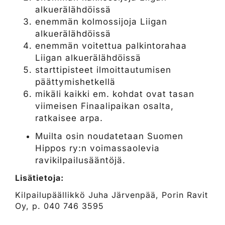
alkuerälähdöissä
enemmän kolmossijoja Liigan
alkuerälähdöissä
enemmän voitettua palkintorahaa
Liigan alkuerälähdöissä
starttipisteet ilmoittautumisen
päättymishetkellä
mikäli kaikki em. kohdat ovat tasan
viimeisen Finaalipaikan osalta,
ratkaisee arpa.
Muilta osin noudatetaan Suomen
Hippos ry:n voimassaolevia
ravikilpailusääntöjä.
Lisätietoja:
Kilpailupäällikkö Juha Järvenpää, Porin Ravit
Oy, p. 040 746 3595