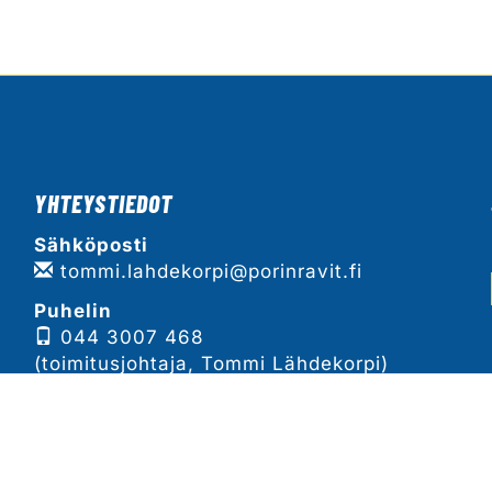
YHTEYSTIEDOT
Sähköposti
tommi.lahdekorpi@porinravit.fi
Puhelin
044 3007 468
(toimitusjohtaja, Tommi Lähdekorpi)
Tarkemmat yhteystiedot