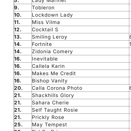
5.
Lady Marinet
9.
Tobleron
10.
Lockdown Lady
11.
Miss Vilma
12.
Cocktail S
13.
Smiling Leroy
14.
Fortnite
14.
Zidonia Comery
16.
Inevitable
16.
Callela Karin
16.
Makes Me Credit
16.
Bishop Vanity
20.
Calla Corona Photo
21.
Shackhills Glory
21.
Sahara Cherie
21.
Self Taught Rosie
21.
Prickly Rose
25.
May Tempest