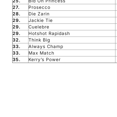
25.
Bid On Princess
27.
Prosecco
28.
Die Zarin
29.
Jackie Tie
29.
Cuelebre
29.
Hotshot Rapidash
32.
Think Big
33.
Always Champ
33.
Max Match
35.
Kerry’s Power