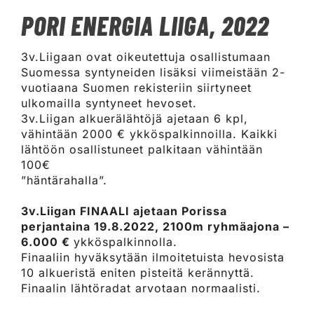
PORI ENERGIA LIIGA, 2022
3v.Liigaan ovat oikeutettuja osallistumaan
Suomessa syntyneiden lisäksi viimeistään 2-
vuotiaana Suomen rekisteriin siirtyneet
ulkomailla syntyneet hevoset.
3v.Liigan alkuerälähtöjä ajetaan 6 kpl,
vähintään 2000 € ykköspalkinnoilla.
Kaikki
lähtöön osallistuneet palkitaan vähintään
100€
”häntärahalla”.
3v.Liigan FINAALI ajetaan Porissa
perjantaina 19.8.2022, 2100m ryhmäajona –
6.000 €
ykköspalkinnolla.
Finaaliin hyväksytään ilmoitetuista hevosista
10 alkueristä eniten pisteitä kerännyttä.
Finaalin lähtöradat arvotaan normaalisti.