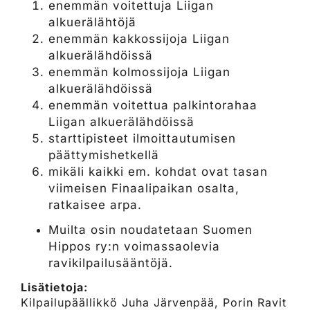
enemmän voitettuja Liigan
alkuerälähtöjä
enemmän kakkossijoja Liigan
alkuerälähdöissä
enemmän kolmossijoja Liigan
alkuerälähdöissä
enemmän voitettua palkintorahaa
Liigan alkuerälähdöissä
starttipisteet ilmoittautumisen
päättymishetkellä
mikäli kaikki em. kohdat ovat tasan
viimeisen Finaalipaikan osalta,
ratkaisee arpa.
Muilta osin noudatetaan Suomen
Hippos ry:n voimassaolevia
ravikilpailusääntöjä.
Lisätietoja:
Kilpailupäällikkö Juha Järvenpää, Porin Ravit