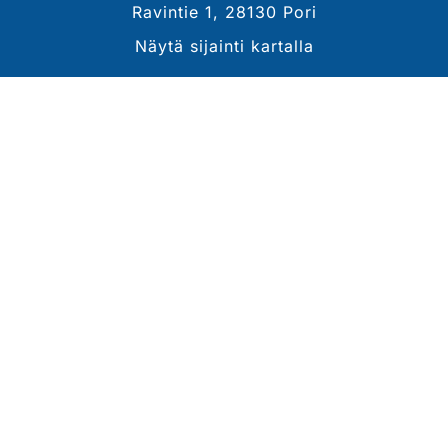
Ravintie 1, 28130 Pori
Näytä sijainti kartalla
YHTEYSTIEDOT
Sähköposti
tommi.lahdekorpi@porinravit.fi
Puhelin
044 3007 468
(toimitusjohtaja, Tommi Lähdekorpi)
Tarkemmat yhteystiedot
SEURAA MEITÄ
Ota meidät seurantaan!