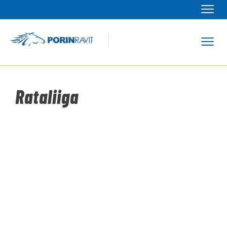
Navi
Navi
Rataliiga