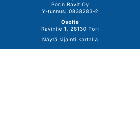
Porin Ravit Oy
Y-tunnus: 0838283-2
Osoite
Ravintie 1, 28130 Pori
Näytä sijainti kartalla
YHTEYSTIEDOT
Sähköposti
tommi.lahdekorpi@porinravit.fi
Puhelin
044 3007 468
(toimitusjohtaja, Tommi Lähdekorpi)
Tarkemmat yhteystiedot
SEURAA MEITÄ