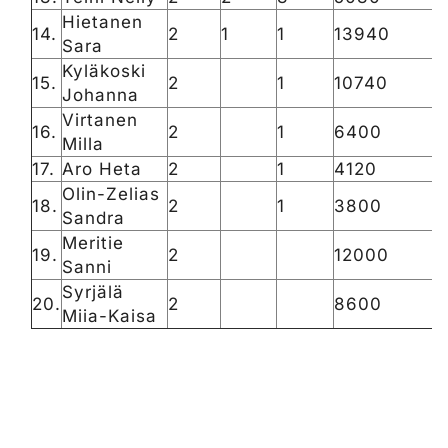
Hietanen
14.
2
1
1
13940
Sara
Kyläkoski
15.
2
1
10740
Johanna
Virtanen
16.
2
1
6400
Milla
17.
Aro Heta
2
1
4120
Olin-Zelias
18.
2
1
3800
Sandra
Meritie
19.
2
12000
Sanni
Syrjälä
20.
2
8600
Miia-Kaisa