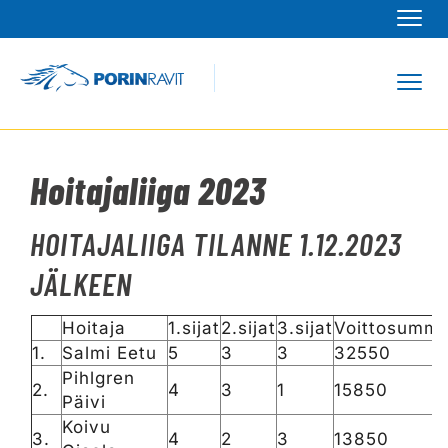
Navi
Navi
Hoitajaliiga 2023
HOITAJALIIGA TILANNE 1.12.2023
JÄLKEEN
Hoitaja
1.sijat
2.sijat
3.sijat
Voittosumm
1.
Salmi Eetu
5
3
3
32550
Pihlgren
2.
4
3
1
15850
Päivi
Koivu
3.
4
2
3
13850