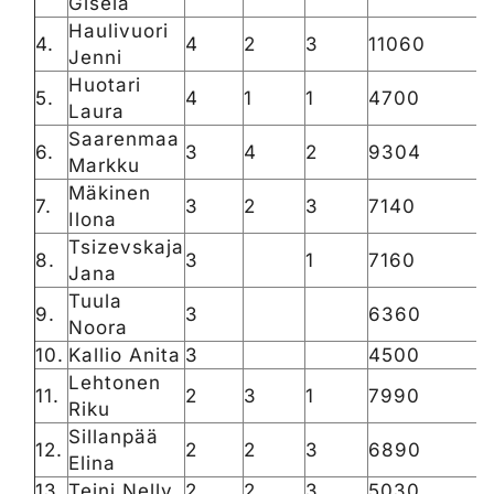
Gisela
Haulivuori
4.
4
2
3
11060
Jenni
Huotari
5.
4
1
1
4700
Laura
Saarenmaa
6.
3
4
2
9304
Markku
Mäkinen
7.
3
2
3
7140
Ilona
Tsizevskaja
8.
3
1
7160
Jana
Tuula
9.
3
6360
Noora
10.
Kallio Anita
3
4500
Lehtonen
11.
2
3
1
7990
Riku
Sillanpää
12.
2
2
3
6890
Elina
13.
Teini Nelly
2
2
3
5030