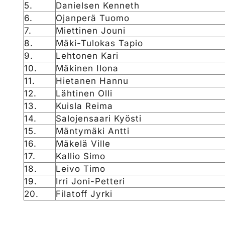
5.
Danielsen Kenneth
6.
Ojanperä Tuomo
7.
Miettinen Jouni
8.
Mäki-Tulokas Tapio
9.
Lehtonen Kari
10.
Mäkinen Ilona
11.
Hietanen Hannu
12.
Lähtinen Olli
13.
Kuisla Reima
14.
Salojensaari Kyösti
15.
Mäntymäki Antti
16.
Mäkelä Ville
17.
Kallio Simo
18.
Leivo Timo
19.
Irri Joni-Petteri
20.
Filatoff Jyrki