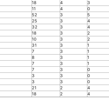
18
4
3
11
4
0
52
3
5
25
3
4
32
3
4
18
3
2
10
3
2
31
3
1
7
3
1
8
3
1
7
3
1
7
3
0
3
3
0
3
3
0
21
2
4
18
2
4