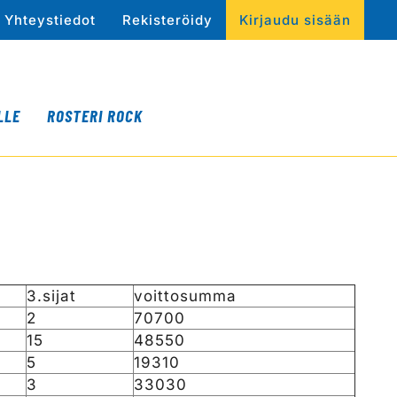
Yhteystiedot
Rekisteröidy
Kirjaudu sisään
LLE
ROSTERI ROCK
3.sijat
voittosumma
2
70700
15
48550
5
19310
3
33030