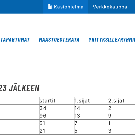
Käsiohjelma
Verkkokauppa
TAPAHTUMAT
MAASTOESTERATA
YRITYKSILLE/RYHMI
023 JÄLKEEN
startit
1.sijat
2.sijat
34
14
2
96
13
9
51
7
1
21
5
3