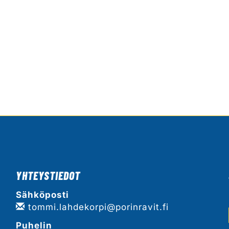
YHTEYSTIEDOT
Sähköposti
tommi.lahdekorpi@porinravit.fi
Puhelin