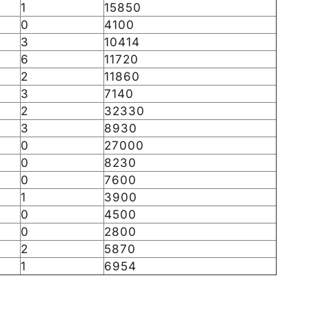
1
15850
0
4100
3
10414
6
11720
2
11860
3
7140
2
32330
3
8930
0
27000
0
8230
0
7600
1
3900
0
4500
0
2800
2
5870
1
6954