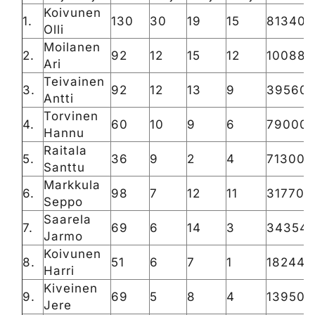
Koivunen
1.
130
30
19
15
81340
Olli
Moilanen
2.
92
12
15
12
100880
Ari
Teivainen
3.
92
12
13
9
39560
Antti
Torvinen
4.
60
10
9
6
79000
Hannu
Raitala
5.
36
9
2
4
71300
Santtu
Markkula
6.
98
7
12
11
31770
Seppo
Saarela
7.
69
6
14
3
34354
Jarmo
Koivunen
8.
51
6
7
1
18244
Harri
Kiveinen
9.
69
5
8
4
13950
Jere