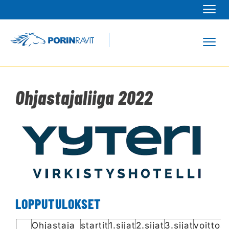
Navi
Navi
Ohjastajaliiga 2022
LOPPUTULOKSET
Ohjastaja
startit
1.sijat
2.sijat
3.sijat
voitto