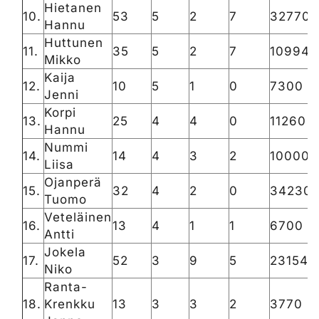
Hietanen
10.
53
5
2
7
32770
Hannu
Huttunen
11.
35
5
2
7
10994
Mikko
Kaija
12.
10
5
1
0
7300
Jenni
Korpi
13.
25
4
4
0
11260
Hannu
Nummi
14.
14
4
3
2
10000
Liisa
Ojanperä
15.
32
4
2
0
34230
Tuomo
Veteläinen
16.
13
4
1
1
6700
Antti
Jokela
17.
52
3
9
5
23154
Niko
Ranta-
18.
Krenkku
13
3
3
2
3770