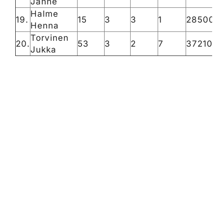
Janne
Halme
19.
15
3
3
1
28500
Henna
Torvinen
20.
53
3
2
7
37210
Jukka