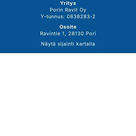
Yritys
Porin Ravit Oy
Y-tunnus: 0838283-2
Osoite
Ravintie 1, 28130 Pori
Näytä sijainti kartalla
YHTEYSTIEDOT
Sähköposti
tommi.lahdekorpi@porinravit.fi
Puhelin
044 3007 468
(toimitusjohtaja, Tommi Lähdekorpi)
Tarkemmat yhteystiedot
SEURAA MEITÄ