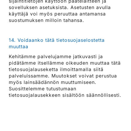
sijaintitietojen käyttöön päätelaitteen ja
sovelluksen asetuksista. Asetusten avulla
käyttäjä voi myös peruuttaa antamansa
suostumuksen milloin tahansa.
14. Voidaanko tätä tietosuojaselostetta
muuttaa
Kehitämme palvelujamme jatkuvasti ja
pidätämme itsellämme oikeuden muuttaa tätä
tietosuojalauseketta ilmoittamalla siitä
palveluissamme. Muutokset voivat perustua
myös lainsäädännön muuttumiseen.
Suosittelemme tutustumaan
tietosuojalausekkeen sisältöön säännöllisesti.