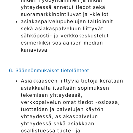
niiden hyödyntäminen ja niiden
yhteydessä annetut tiedot sekä
suoramarkkinointiluvat ja –kiellot
asiakaspalvelupuhelujen taltioinnit
sekä asiakaspalveluun liittyvät
sähköposti- ja verkkokeskustelut
esimerkiksi sosiaalisen median
kanavissa
6. Säännönmukaiset tietolähteet
Asiakkaaseen liittyviä tietoja kerätään
asiakkaalta itseltään sopimuksen
tekemisen yhteydessä,
verkkopalvelun omat tiedot -osiossa,
tuotteiden ja palvelujen käytön
yhteydessä, asiakaspalvelun
yhteydessä sekä asiakkaan
osallistuessa tuote- ja