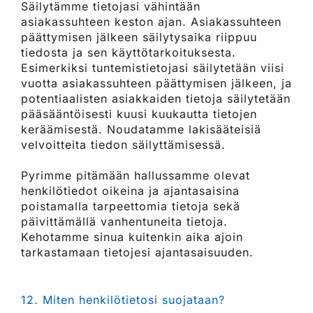
Säilytämme tietojasi vähintään
asiakassuhteen keston ajan. Asiakassuhteen
päättymisen jälkeen säilytysaika riippuu
tiedosta ja sen käyttötarkoituksesta.
Esimerkiksi tuntemistietojasi säilytetään viisi
vuotta asiakassuhteen päättymisen jälkeen, ja
potentiaalisten asiakkaiden tietoja säilytetään
pääsääntöisesti kuusi kuukautta tietojen
keräämisestä. Noudatamme lakisääteisiä
velvoitteita tiedon säilyttämisessä.
​​​​​​​Pyrimme pitämään hallussamme olevat
henkilötiedot oikeina ja ajantasaisina
poistamalla tarpeettomia tietoja sekä
päivittämällä vanhentuneita tietoja.
Kehotamme sinua kuitenkin aika ajoin
tarkastamaan tietojesi ajantasaisuuden.
12. Miten henkilötietosi suojataan?