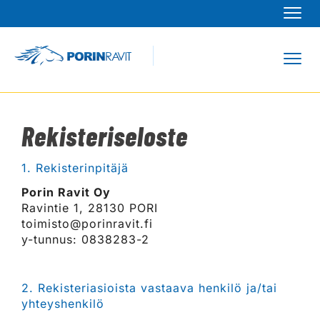
Navi
Navi
Rekisteriseloste
1.
Rekisterinpitäjä
Porin Ravit Oy
Ravintie 1, 28130 PORI
toimisto@porinravit.fi
y-tunnus: 0838283-2
2. Rekisteriasioista vastaava henkilö ja/tai
yhteyshenkilö