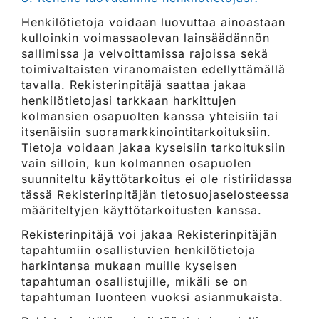
Henkilötietoja voidaan luovuttaa ainoastaan
kulloinkin voimassaolevan lainsäädännön
sallimissa ja velvoittamissa rajoissa sekä
toimivaltaisten viranomaisten edellyttämällä
tavalla. Rekisterinpitäjä saattaa jakaa
henkilötietojasi tarkkaan harkittujen
kolmansien osapuolten kanssa yhteisiin tai
itsenäisiin suoramarkkinointitarkoituksiin.
Tietoja voidaan jakaa kyseisiin tarkoituksiin
vain silloin, kun kolmannen osapuolen
suunniteltu käyttötarkoitus ei ole ristiriidassa
tässä Rekisterinpitäjän tietosuojaselosteessa
määriteltyjen käyttötarkoitusten kanssa.
Rekisterinpitäjä voi jakaa Rekisterinpitäjän
tapahtumiin osallistuvien henkilötietoja
harkintansa mukaan muille kyseisen
tapahtuman osallistujille, mikäli se on
tapahtuman luonteen vuoksi asianmukaista.