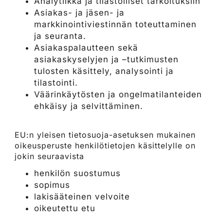
Analytiikka ja tilastolliset tarkoituksiin
Asiakas- ja jäsen- ja
markkinointiviestinnän toteuttaminen
ja seuranta.
Asiakaspalautteen sekä
asiakaskyselyjen ja –tutkimusten
tulosten käsittely, analysointi ja
tilastointi.
Väärinkäytösten ja ongelmatilanteiden
ehkäisy ja selvittäminen.
EU:n yleisen tietosuoja-asetuksen mukainen
oikeusperuste henkilötietojen käsittelylle on
jokin seuraavista
henkilön suostumus
sopimus
lakisääteinen velvoite
oikeutettu etu