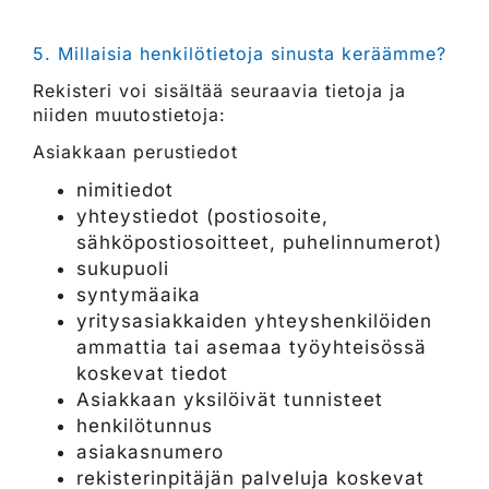
5. Millaisia henkilötietoja sinusta keräämme?
Rekisteri voi sisältää seuraavia tietoja ja
niiden muutostietoja:
Asiakkaan perustiedot
nimitiedot
yhteystiedot (postiosoite,
sähköpostiosoitteet, puhelinnumerot)
sukupuoli
syntymäaika
yritysasiakkaiden yhteyshenkilöiden
ammattia tai asemaa työyhteisössä
koskevat tiedot
Asiakkaan yksilöivät tunnisteet
henkilötunnus
asiakasnumero
rekisterinpitäjän palveluja koskevat