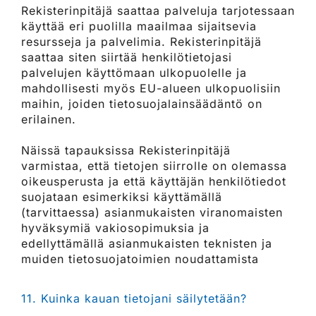
Rekisterinpitäjä saattaa palveluja tarjotessaan
käyttää eri puolilla maailmaa sijaitsevia
resursseja ja palvelimia. Rekisterinpitäjä
saattaa siten siirtää henkilötietojasi
palvelujen käyttömaan ulkopuolelle ja
mahdollisesti myös EU-alueen ulkopuolisiin
maihin, joiden tietosuojalainsäädäntö on
erilainen.
Näissä tapauksissa Rekisterinpitäjä
varmistaa, että tietojen siirrolle on olemassa
oikeusperusta ja että käyttäjän henkilötiedot
suojataan esimerkiksi käyttämällä
(tarvittaessa) asianmukaisten viranomaisten
hyväksymiä vakiosopimuksia ja
edellyttämällä asianmukaisten teknisten ja
muiden tietosuojatoimien noudattamista
11. Kuinka kauan tietojani säilytetään?