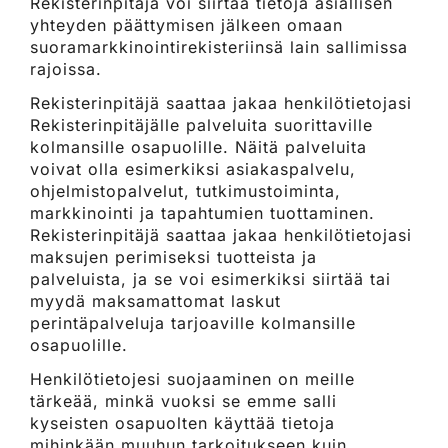
Rekisterinpitäjä voi siirtää tietoja asiallisen
yhteyden päättymisen jälkeen omaan
suoramarkkinointirekisteriinsä lain sallimissa
rajoissa.
Rekisterinpitäjä saattaa jakaa henkilötietojasi
Rekisterinpitäjälle palveluita suorittaville
kolmansille osapuolille. Näitä palveluita
voivat olla esimerkiksi asiakaspalvelu,
ohjelmistopalvelut, tutkimustoiminta,
markkinointi ja tapahtumien tuottaminen.
Rekisterinpitäjä saattaa jakaa henkilötietojasi
maksujen perimiseksi tuotteista ja
palveluista, ja se voi esimerkiksi siirtää tai
myydä maksamattomat laskut
perintäpalveluja tarjoaville kolmansille
osapuolille.
Henkilötietojesi suojaaminen on meille
tärkeää, minkä vuoksi se emme salli
kyseisten osapuolten käyttää tietoja
mihinkään muuhun tarkoitukseen kuin