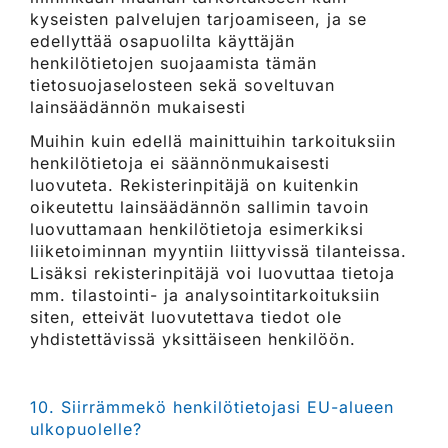
kyseisten palvelujen tarjoamiseen, ja se
edellyttää osapuolilta käyttäjän
henkilötietojen suojaamista tämän
tietosuojaselosteen sekä soveltuvan
lainsäädännön mukaisesti
Muihin kuin edellä mainittuihin tarkoituksiin
henkilötietoja ei säännönmukaisesti
luovuteta. Rekisterinpitäjä on kuitenkin
oikeutettu lainsäädännön sallimin tavoin
luovuttamaan henkilötietoja esimerkiksi
liiketoiminnan myyntiin liittyvissä tilanteissa.
Lisäksi rekisterinpitäjä voi luovuttaa tietoja
mm. tilastointi- ja analysointitarkoituksiin
siten, etteivät luovutettava tiedot ole
yhdistettävissä yksittäiseen henkilöön.
10. Siirrämmekö henkilötietojasi EU-alueen
ulkopuolelle?