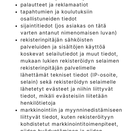
palautteet ja reklamaatiot
tapahtumien ja koulutuksiin
osallistuneiden tiedot
sijaintitiedot (jos asiakas on tätä
varten antanut nimenomaisen luvan)
rekisterinpitäjän sähköisten
palveluiden ja sisältöjen käyttöä
koskevat selailutiedot ja muut tiedot,
mukaan lukien rekisteröidyn selaimen
rekisterinpitäjän palvelimelle
lähettämät tekniset tiedot (IP-osoite,
selain) sekä rekisteröidyn selaimelle
lähetetyt evästeet ja niihin liittyvät
tiedot, mikäli evästeisiin liitetään
henkilötietoja
markkinointiin ja myynninedistämiseen
liittyvät tiedot, kuten rekisteröityyn
kohdistetut markkinointitoimenpiteet,