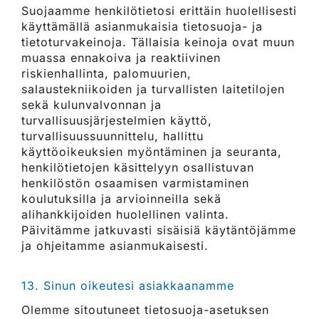
Suojaamme henkilötietosi erittäin huolellisesti
käyttämällä asianmukaisia tietosuoja- ja
tietoturvakeinoja. Tällaisia keinoja ovat muun
muassa ennakoiva ja reaktiivinen
riskienhallinta, palomuurien,
salaustekniikoiden ja turvallisten laitetilojen
sekä kulunvalvonnan ja
turvallisuusjärjestelmien käyttö,
turvallisuussuunnittelu, hallittu
käyttöoikeuksien myöntäminen ja seuranta,
henkilötietojen käsittelyyn osallistuvan
henkilöstön osaamisen varmistaminen
koulutuksilla ja arvioinneilla sekä
alihankkijoiden huolellinen valinta.
Päivitämme jatkuvasti sisäisiä käytäntöjämme
ja ohjeitamme asianmukaisesti.​​​​​​​
13. Sinun oikeutesi asiakkaanamme
Olemme sitoutuneet tietosuoja-asetuksen