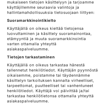
mukaiseen tietojen käsittelyyn ja tarjoamme
käyttäjillemme seuraavia valintoja ja
hallintamahdollisuuksia tietosuojaan liittyen:
Suoramarkkinointikielto
Käyttäjällä on oikeus kieltää tietojensa
luovuttaminen ja käsittely suoramainontaa,
etämyyntiä ja muuta suoramarkkinointia
varten ottamalla yhteyttä
asiakaspalveluumme.
Tietojen tarkastaminen
Käyttäjällä on oikeus tarkastaa hänestä
tallennetut henkilötiedot. Käyttäjän pyynnöstä
oikaisemme, poistamme tai täydennämme
käsittelyn tarkoituksen kannalta virheelliset,
tarpeettomat, puutteelliset tai vanhentuneet
henkilötiedot. Käyttäjä voi päivittää ja/tai
tarkastaa henkilötietonsa ottamalla yhteyttä
asiakaspalveluumme.