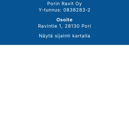
Porin Ravit Oy
Y-tunnus: 0838283-2
Osoite
Ravintie 1, 28130 Pori
Näytä sijainti kartalla
YHTEYSTIEDOT
Sähköposti
tommi.lahdekorpi@porinravit.fi
Puhelin
044 3007 468
(toimitusjohtaja, Tommi Lähdekorpi)
Tarkemmat yhteystiedot
SEURAA MEITÄ