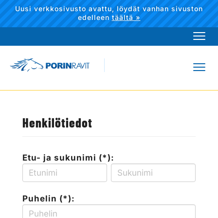
Uusi verkkosivusto avattu, löydät vanhan sivuston
edelleen
täältä »
Navi
Navi
Henkilötiedot
Etu- ja sukunimi (*):
Puhelin (*):