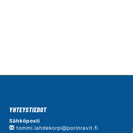
YHTEYSTIEDOT
Sähköposti
tommi.lahdekorpi@porinravit.fi