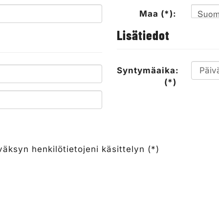
Suom
Maa (*):
Lisätiedot
Syntymäaika:
(*)
äksyn henkilötietojeni käsittelyn (*)