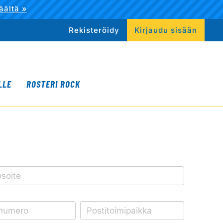
äältä »
Rekisteröidy
Kirjaudu sisään
LLE
ROSTERI ROCK